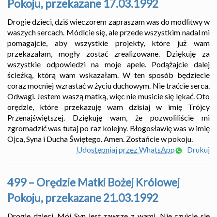
Pokoju, przekazane 17.03.1992
Drogie dzieci, dziś wieczorem zapraszam was do modlitwy w
waszych sercach. Módlcie się, ale przede wszystkim nadal mi
pomagajcie, aby wszystkie projekty, które już wam
przekazałam, mogły zostać zrealizowane. Dziękuję za
wszystkie odpowiedzi na moje apele. Podążajcie dalej
ścieżką, którą wam wskazałam. W ten sposób będziecie
coraz mocniej wzrastać w życiu duchowym. Nie traćcie serca.
Odwagi. Jestem waszą matką, więc nie musicie się lękać. Oto
orędzie, które przekazuję wam dzisiaj w imię Trójcy
Przenajświętszej. Dziękuję wam, że pozwoliliście mi
zgromadzić was tutaj po raz kolejny. Błogosławię was w imię
Ojca, Syna i Ducha Świętego. Amen. Zostańcie w pokoju.
Udostępniaj przez WhatsApp
Drukuj
499 – Orędzie Matki Bożej Królowej
Pokoju, przekazane 21.03.1992
Drogie dzieci, Mój Syn jest zawsze z wami. Nie czujcie się