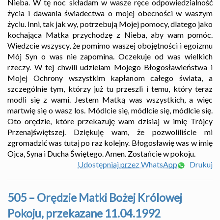
Nieba. W tę noc składam w wasze ręce odpowiedzialność
życia i dawania świadectwa o mojej obecności w waszym
życiu. Inni, tak jak wy, potrzebują Mojej pomocy, dlatego jako
kochająca Matka przychodzę z Nieba, aby wam pomóc.
Wiedzcie wszyscy, że pomimo waszej obojętności i egoizmu
Mój Syn o was nie zapomina. Oczekuje od was wielkich
rzeczy. W tej chwili udzielam Mojego Błogosławieństwa i
Mojej Ochrony wszystkim kapłanom całego świata, a
szczególnie tym, którzy już tu przeszli i temu, który teraz
modli się z wami. Jestem Matką was wszystkich, a więc
martwię się o wasz los. Módlcie się, módlcie się, módlcie się.
Oto orędzie, które przekazuję wam dzisiaj w imię Trójcy
Przenajświętszej. Dziękuję wam, że pozwoliliście mi
zgromadzić was tutaj po raz kolejny. Błogosławię was w imię
Ojca, Syna i Ducha Świętego. Amen. Zostańcie w pokoju.
Udostępniaj przez WhatsApp
Drukuj
505 – Orędzie Matki Bożej Królowej
Pokoju, przekazane 11.04.1992