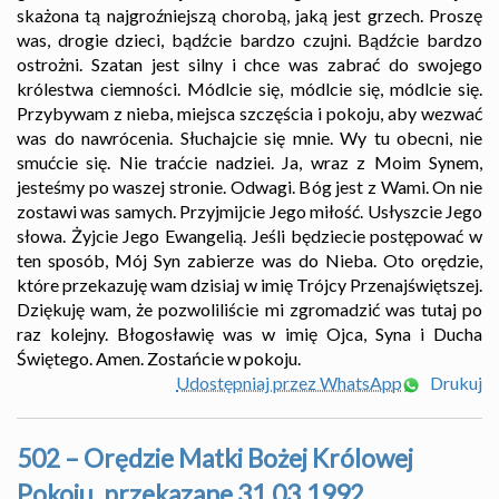
skażona tą najgroźniejszą chorobą, jaką jest grzech. Proszę
was, drogie dzieci, bądźcie bardzo czujni. Bądźcie bardzo
ostrożni. Szatan jest silny i chce was zabrać do swojego
królestwa ciemności. Módlcie się, módlcie się, módlcie się.
Przybywam z nieba, miejsca szczęścia i pokoju, aby wezwać
was do nawrócenia. Słuchajcie się mnie. Wy tu obecni, nie
smućcie się. Nie traćcie nadziei. Ja, wraz z Moim Synem,
jesteśmy po waszej stronie. Odwagi. Bóg jest z Wami. On nie
zostawi was samych. Przyjmijcie Jego miłość. Usłyszcie Jego
słowa. Żyjcie Jego Ewangelią. Jeśli będziecie postępować w
ten sposób, Mój Syn zabierze was do Nieba. Oto orędzie,
które przekazuję wam dzisiaj w imię Trójcy Przenajświętszej.
Dziękuję wam, że pozwoliliście mi zgromadzić was tutaj po
raz kolejny. Błogosławię was w imię Ojca, Syna i Ducha
Świętego. Amen. Zostańcie w pokoju.
Udostępniaj przez WhatsApp
Drukuj
502 – Orędzie Matki Bożej Królowej
Pokoju, przekazane 31.03.1992