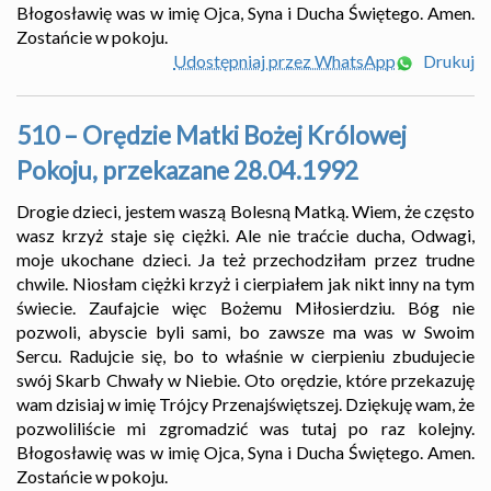
Błogosławię was w imię Ojca, Syna i Ducha Świętego. Amen.
Zostańcie w pokoju.
Udostępniaj przez WhatsApp
Drukuj
510 – Orędzie Matki Bożej Królowej
Pokoju, przekazane 28.04.1992
Drogie dzieci, jestem waszą Bolesną Matką. Wiem, że często
wasz krzyż staje się ciężki. Ale nie traćcie ducha, Odwagi,
moje ukochane dzieci. Ja też przechodziłam przez trudne
chwile. Niosłam ciężki krzyż i cierpiałem jak nikt inny na tym
świecie. Zaufajcie więc Bożemu Miłosierdziu. Bóg nie
pozwoli, abyscie byli sami, bo zawsze ma was w Swoim
Sercu. Radujcie się, bo to właśnie w cierpieniu zbudujecie
swój Skarb Chwały w Niebie. Oto orędzie, które przekazuję
wam dzisiaj w imię Trójcy Przenajświętszej. Dziękuję wam, że
pozwoliliście mi zgromadzić was tutaj po raz kolejny.
Błogosławię was w imię Ojca, Syna i Ducha Świętego. Amen.
Zostańcie w pokoju.