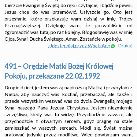
bierzcie Ewangelię Świętą do ręki i czytajcie, i bądźcie pewni,
Jezus chce do was przemówić. Usłyszcie go. Oto jest
przesłanie, które przekazuję wam dzisiaj w imię Trójcy
Przenajświętszej. Dziękuję wam, że pozwoliliście mi
zgromadzić was tutaj po raz kolejny. Błogosławię was w imię
Ojca, Syna i Ducha Świętego. Amen. Zostańcie w pokoju.
Udostępniaj przez WhatsApp
Drukuj
491 – Orędzie Matki Bożej Królowej
Pokoju, przekazane 22.02.1992
Drogie dzieci, jestem waszą najdroższą Matką i przybyłam z
Nieba, aby nauczyć was kochać, przebaczać, ale także i
przede wszystkim wezwać was do życia Ewangelią mojego
Syna, naszego Pana Jezusa Chrystusa. Jestem niezmiernie
szczęśliwa, kiedy was tu widzę. Przychodźcie zawsze, ale
przychodźcie z otwartym sercem, gdyż pragnę na stałe
zamieszkać w waszych sercach. Módl się. Świat można
uratować jedynie przez modlitwę. Więc powtarzam wam,