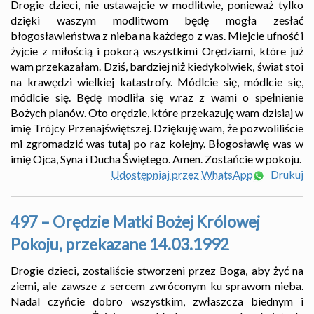
Drogie dzieci, nie ustawajcie w modlitwie, ponieważ tylko
dzięki waszym modlitwom będę mogła zesłać
błogosławieństwa z nieba na każdego z was. Miejcie ufność i
żyjcie z miłością i pokorą wszystkimi Orędziami, które już
wam przekazałam. Dziś, bardziej niż kiedykolwiek, świat stoi
na krawędzi wielkiej katastrofy. Módlcie się, módlcie się,
módlcie się. Będę modliła się wraz z wami o spełnienie
Bożych planów. Oto orędzie, które przekazuję wam dzisiaj w
imię Trójcy Przenajświętszej. Dziękuję wam, że pozwoliliście
mi zgromadzić was tutaj po raz kolejny. Błogosławię was w
imię Ojca, Syna i Ducha Świętego. Amen. Zostańcie w pokoju.
Udostępniaj przez WhatsApp
Drukuj
497 – Orędzie Matki Bożej Królowej
Pokoju, przekazane 14.03.1992
Drogie dzieci, zostaliście stworzeni przez Boga, aby żyć na
ziemi, ale zawsze z sercem zwróconym ku sprawom nieba.
Nadal czyńcie dobro wszystkim, zwłaszcza biednym i