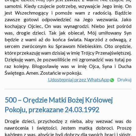
samotni. Kiedy czujecie potrzebę, wzywajcie Jego imię. On
jest Wszechmogący i pomoże wam z radością. Bądźcie
zawsze gotowi odpowiedzieć na Jego wezwania. Jako
kochający Ojciec, On was wynagrodzi. Niebo jest pośród
was, drogie dzieci. Tak jak obiecał, Mój umiłowany Syn
będzie z wami aż do końca świata. Naprzód z odwagą, z
sercem zwróconym ku Sprawom Niebieskim. Oto orędzie,
które przekazuję wam dzisiaj w imię Trójcy Przenajświętszej.
Dziękuję wam, że pozwoliliście mi zgromadzić was tutaj po
raz kolejny. Błogosławię was w imię Ojca, Syna i Ducha
Świętego. Amen. Zostańcie w pokoju.
Udostępniaj przez WhatsApp
Drukuj
500 – Orędzie Matki Bożej Królowej
Pokoju, przekazane 24.03.1992
Drogie dzieci, przychodzę z nieba, aby wezwać was do
nawrócenia i świętości. Jestem matką dobroci. Proszę
każdego z was, abyście byli dobrzy dla swoich braci i sióstr.