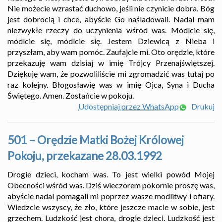
Nie możecie wzrastać duchowo, jeśli nie czynicie dobra. Bóg
jest dobrocią i chce, abyście Go naśladowali. Nadal mam
niezwykłe rzeczy do uczynienia wśród was. Módlcie się,
módlcie się, módlcie się. Jestem Dziewicą z Nieba i
przyszłam, aby wam pomóc. Zaufajcie mi. Oto orędzie, które
przekazuję wam dzisiaj w imię Trójcy Przenajświętszej.
Dziękuję wam, że pozwoliliście mi zgromadzić was tutaj po
raz kolejny. Błogosławię was w imię Ojca, Syna i Ducha
Świętego. Amen. Zostańcie w pokoju.
Udostępniaj przez WhatsApp
Drukuj
501 – Orędzie Matki Bożej Królowej
Pokoju, przekazane 28.03.1992
Drogie dzieci, kocham was. To jest wielki powód Mojej
Obecności wśród was. Dziś wieczorem pokornie proszę was,
abyście nadal pomagali mi poprzez wasze modlitwy i ofiary.
Wiedzcie wszyscy, że zło, które jeszcze macie w sobie, jest
grzechem. Ludzkość jest chora, drogie dzieci. Ludzkość jest