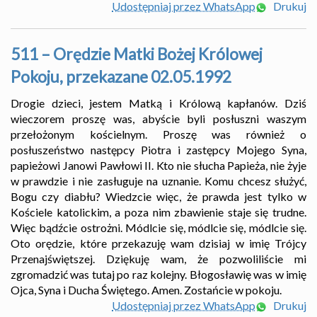
Udostępniaj przez WhatsApp
Drukuj
511 – Orędzie Matki Bożej Królowej
Pokoju, przekazane 02.05.1992
Drogie dzieci, jestem Matką i Królową kapłanów. Dziś
wieczorem proszę was, abyście byli posłuszni waszym
przełożonym kościelnym. Proszę was również o
posłuszeństwo następcy Piotra i zastępcy Mojego Syna,
papieżowi Janowi Pawłowi II. Kto nie słucha Papieża, nie żyje
w prawdzie i nie zasługuje na uznanie. Komu chcesz służyć,
Bogu czy diabłu? Wiedzcie więc, że prawda jest tylko w
Kościele katolickim, a poza nim zbawienie staje się trudne.
Więc bądźcie ostrożni. Módlcie się, módlcie się, módlcie się.
Oto orędzie, które przekazuję wam dzisiaj w imię Trójcy
Przenajświętszej. Dziękuję wam, że pozwoliliście mi
zgromadzić was tutaj po raz kolejny. Błogosławię was w imię
Ojca, Syna i Ducha Świętego. Amen. Zostańcie w pokoju.
Udostępniaj przez WhatsApp
Drukuj