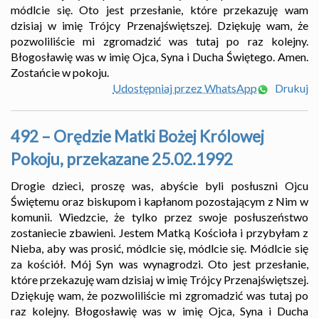
módlcie się. Oto jest przesłanie, które przekazuję wam
dzisiaj w imię Trójcy Przenajświętszej. Dziękuję wam, że
pozwoliliście mi zgromadzić was tutaj po raz kolejny.
Błogosławię was w imię Ojca, Syna i Ducha Świętego. Amen.
Zostańcie w pokoju.
Udostępniaj przez WhatsApp
Drukuj
492 – Orędzie Matki Bożej Królowej
Pokoju, przekazane 25.02.1992
Drogie dzieci, proszę was, abyście byli posłuszni Ojcu
Świętemu oraz biskupom i kapłanom pozostającym z Nim w
komunii. Wiedzcie, że tylko przez swoje posłuszeństwo
zostaniecie zbawieni. Jestem Matką Kościoła i przybyłam z
Nieba, aby was prosić, módlcie się, módlcie się. Módlcie się
za kościół. Mój Syn was wynagrodzi. Oto jest przesłanie,
które przekazuję wam dzisiaj w imię Trójcy Przenajświętszej.
Dziękuję wam, że pozwoliliście mi zgromadzić was tutaj po
raz kolejny. Błogosławię was w imię Ojca, Syna i Ducha