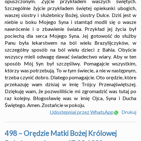
opuszczonym. Żyjcie przykładem waszych świętych.
Szczególnie żyjcie przykładem świętej opiekunki ubogich,
waszej siostry i służebnicy Bożej, siostry Dulce. Dziś jest w
niebie u boku Mojego Syna i stamtąd modli się o wasze
nawrócenie i o zbawienie świata. Przykład jej życia był
pociechą dla serca Mojego Syna. Jej gotowość do służby
Panu była lekarstwem na ból wielu Brazylijczyków, w
szczególny sposób na ból wielu dzieci z Bahia. Obyście
wszyscy mieli odwagę dawać świadectwo wiary. Aby w ten
sposób Mój Syn był szczęśliwy. Pomagajcie wszystkim,
którzy was potrzebują. To w tym świecie, a nie w następnym,
trzeba czynić dobro. Dlatego pomagajcie. Oto orędzie, które
przekazuję wam dzisiaj w imię Trójcy Przenajświętszej.
Dziękuję wam, że pozwoliliście mi zgromadzić was tutaj po
raz kolejny. Błogosławię was w imię Ojca, Syna i Ducha
Świętego. Amen. Zostańcie w pokoju.
Udostępniaj przez WhatsApp
Drukuj
498 – Orędzie Matki Bożej Królowej