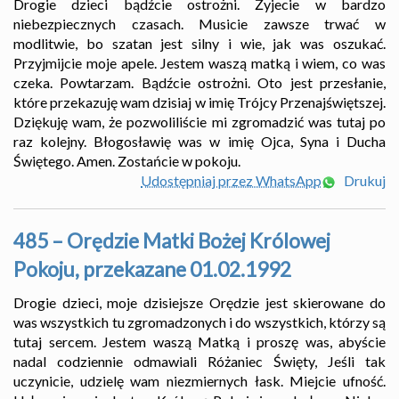
Drogie dzieci bądźcie ostrożni. Żyjecie w bardzo
niebezpiecznych czasach. Musicie zawsze trwać w
modlitwie, bo szatan jest silny i wie, jak was oszukać.
Przyjmijcie moje apele. Jestem waszą matką i wiem, co was
czeka. Powtarzam. Bądźcie ostrożni. Oto jest przesłanie,
które przekazuję wam dzisiaj w imię Trójcy Przenajświętszej.
Dziękuję wam, że pozwoliliście mi zgromadzić was tutaj po
raz kolejny. Błogosławię was w imię Ojca, Syna i Ducha
Świętego. Amen. Zostańcie w pokoju.
Udostępniaj przez WhatsApp
Drukuj
485 – Orędzie Matki Bożej Królowej
Pokoju, przekazane 01.02.1992
Drogie dzieci, moje dzisiejsze Orędzie jest skierowane do
was wszystkich tu zgromadzonych i do wszystkich, którzy są
tutaj sercem. Jestem waszą Matką i proszę was, abyście
nadal codziennie odmawiali Różaniec Święty, Jeśli tak
uczynicie, udzielę wam niezmiernych łask. Miejcie ufność.