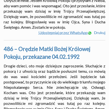
Usłyszcie mnie. Jestem Królową Pokoju i przybyłam z Nieba,
aby wam pomóc i was wspomagać. Oto jest przesłanie, które
przekazuję wam dzisiaj w imię Trójcy Przenajświętszej.
Dziękuję wam, że pozwoliliście mi zgromadzić was tutaj po
raz kolejny. Błogosławię was w imię Ojca, Syna i Ducha
Świętego. Amen. Zostańcie w pokoju.
Udostępniaj przez WhatsApp
Drukuj
486 – Orędzie Matki Bożej Królowej
Pokoju, przekazane 04.02.1992
Drogie dzieci, oto moje dzisiejsze zaproszenie. Słuchajcie z
pokorą i z ufnością oraz bądźcie posłuszni temu, co mówią
do was wasi kościelni przełożeni. Jeśli będziecie tak
postępować, to przyczynicie się do wielkiego triumfu mojego
Niepokalanego Serca. Nie zniechęcajcie się. Odwagi.
Kocham was. Oto jest przesłanie, które przekazuję wam
dzisiaj w imię Trójcy Przenajświętszej. Dziękuję wam, że
pozwoliliście mi zgromadzić was tutaj po raz kolejny.
Błogosławię was w imię Ojca, Syna i Ducha Świętego. Amen.