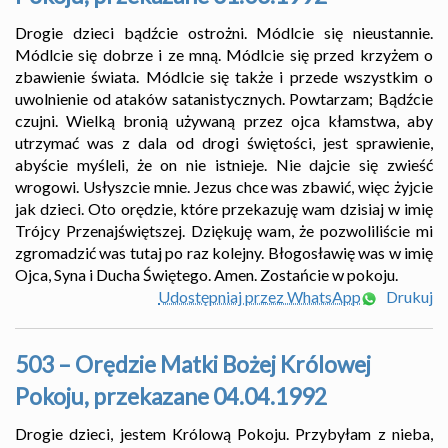
Drogie dzieci bądźcie ostrożni. Módlcie się nieustannie.
Módlcie się dobrze i ze mną. Módlcie się przed krzyżem o
zbawienie świata. Módlcie się także i przede wszystkim o
uwolnienie od ataków satanistycznych. Powtarzam; Bądźcie
czujni. Wielką bronią używaną przez ojca kłamstwa, aby
utrzymać was z dala od drogi świętości, jest sprawienie,
abyście myśleli, że on nie istnieje. Nie dajcie się zwieść
wrogowi. Usłyszcie mnie. Jezus chce was zbawić, więc żyjcie
jak dzieci. Oto orędzie, które przekazuję wam dzisiaj w imię
Trójcy Przenajświętszej. Dziękuję wam, że pozwoliliście mi
zgromadzić was tutaj po raz kolejny. Błogosławię was w imię
Ojca, Syna i Ducha Świętego. Amen. Zostańcie w pokoju.
Udostępniaj przez WhatsApp
Drukuj
503 – Orędzie Matki Bożej Królowej
Pokoju, przekazane 04.04.1992
Drogie dzieci, jestem Królową Pokoju. Przybyłam z nieba,