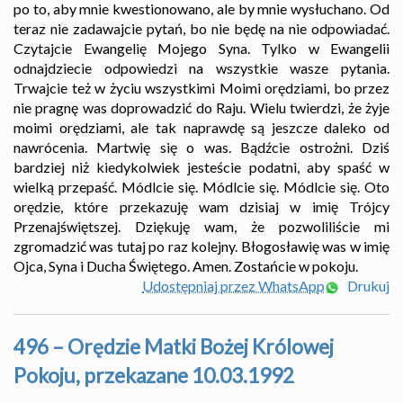
po to, aby mnie kwestionowano, ale by mnie wysłuchano. Od
teraz nie zadawajcie pytań, bo nie będę na nie odpowiadać.
Czytajcie Ewangelię Mojego Syna. Tylko w Ewangelii
odnajdziecie odpowiedzi na wszystkie wasze pytania.
Trwajcie też w życiu wszystkimi Moimi orędziami, bo przez
nie pragnę was doprowadzić do Raju. Wielu twierdzi, że żyje
moimi orędziami, ale tak naprawdę są jeszcze daleko od
nawrócenia. Martwię się o was. Bądźcie ostrożni. Dziś
bardziej niż kiedykolwiek jesteście podatni, aby spaść w
wielką przepaść. Módlcie się. Módlcie się. Módlcie się. Oto
orędzie, które przekazuję wam dzisiaj w imię Trójcy
Przenajświętszej. Dziękuję wam, że pozwoliliście mi
zgromadzić was tutaj po raz kolejny. Błogosławię was w imię
Ojca, Syna i Ducha Świętego. Amen. Zostańcie w pokoju.
Udostępniaj przez WhatsApp
Drukuj
496 – Orędzie Matki Bożej Królowej
Pokoju, przekazane 10.03.1992