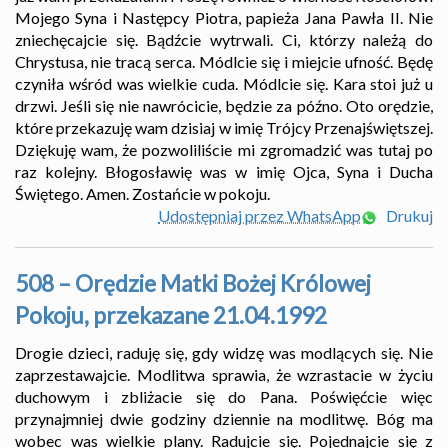
Mojego Syna i Następcy Piotra, papieża Jana Pawła II. Nie
zniechęcajcie się. Bądźcie wytrwali. Ci, którzy należą do
Chrystusa, nie tracą serca. Módlcie się i miejcie ufność. Będę
czyniła wśród was wielkie cuda. Módlcie się. Kara stoi już u
drzwi. Jeśli się nie nawrócicie, będzie za późno. Oto orędzie,
które przekazuję wam dzisiaj w imię Trójcy Przenajświętszej.
Dziękuję wam, że pozwoliliście mi zgromadzić was tutaj po
raz kolejny. Błogosławię was w imię Ojca, Syna i Ducha
Świętego. Amen. Zostańcie w pokoju.
Udostępniaj przez WhatsApp
Drukuj
508 – Orędzie Matki Bożej Królowej
Pokoju, przekazane 21.04.1992
Drogie dzieci, raduję się, gdy widzę was modlących się. Nie
zaprzestawajcie. Modlitwa sprawia, że ​​wzrastacie w życiu
duchowym i zbliżacie się do Pana. Poświęćcie więc
przynajmniej dwie godziny dziennie na modlitwę. Bóg ma
wobec was wielkie plany. Radujcie się. Pojednajcie się z