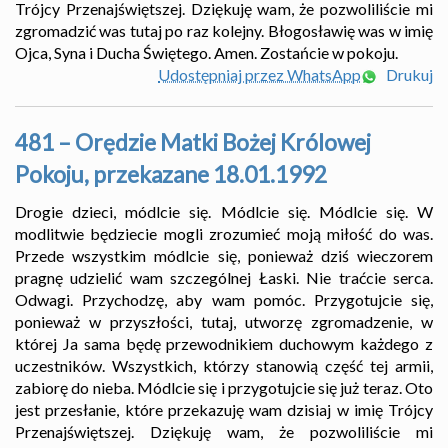
Trójcy Przenajświętszej. Dziękuję wam, że pozwoliliście mi
zgromadzić was tutaj po raz kolejny. Błogosławię was w imię
Ojca, Syna i Ducha Świętego. Amen. Zostańcie w pokoju.
Udostępniaj przez WhatsApp
Drukuj
481 – Orędzie Matki Bożej Królowej
Pokoju, przekazane 18.01.1992
Drogie dzieci, módlcie się. Módlcie się. Módlcie się. W
modlitwie będziecie mogli zrozumieć moją miłość do was.
Przede wszystkim módlcie się, ponieważ dziś wieczorem
pragnę udzielić wam szczególnej Łaski. Nie traćcie serca.
Odwagi. Przychodzę, aby wam pomóc. Przygotujcie się,
ponieważ w przyszłości, tutaj, utworzę zgromadzenie, w
której Ja sama będę przewodnikiem duchowym każdego z
uczestników. Wszystkich, którzy stanowią część tej armii,
zabiorę do nieba. Módlcie się i przygotujcie się już teraz. Oto
jest przesłanie, które przekazuję wam dzisiaj w imię Trójcy
Przenajświętszej. Dziękuję wam, że pozwoliliście mi