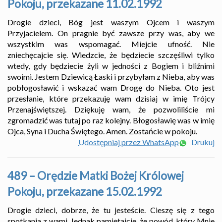
Pokoju, przekazane 11.02.1992
Drogie dzieci, Bóg jest waszym Ojcem i waszym
Przyjacielem. On pragnie być zawsze przy was, aby we
wszystkim was wspomagać. Miejcie ufność. Nie
zniechęcajcie się. Wiedzcie, że będziecie szczęśliwi tylko
wtedy, gdy będziecie żyli w jedności z Bogiem i bliźnimi
swoimi. Jestem Dziewicą Łaski i przybyłam z Nieba, aby was
pobłogosławić i wskazać wam Drogę do Nieba. Oto jest
przesłanie, które przekazuję wam dzisiaj w imię Trójcy
Przenajświętszej. Dziękuję wam, że pozwoliliście mi
zgromadzić was tutaj po raz kolejny. Błogosławię was w imię
Ojca, Syna i Ducha Świętego. Amen. Zostańcie w pokoju.
Udostępniaj przez WhatsApp
Drukuj
489 – Orędzie Matki Bożej Królowej
Pokoju, przekazane 15.02.1992
Drogie dzieci, dobrze, że tu jesteście. Cieszę się z tego
spotkania z wami. Jednak pamiętajcie, że powód, który Mnie