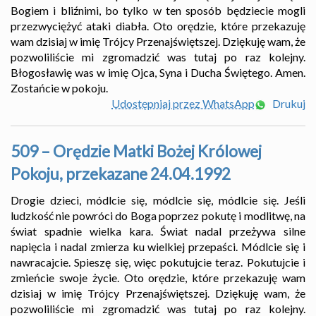
Bogiem i bliźnimi, bo tylko w ten sposób będziecie mogli
przezwyciężyć ataki diabła. Oto orędzie, które przekazuję
wam dzisiaj w imię Trójcy Przenajświętszej. Dziękuję wam, że
pozwoliliście mi zgromadzić was tutaj po raz kolejny.
Błogosławię was w imię Ojca, Syna i Ducha Świętego. Amen.
Zostańcie w pokoju.
Udostępniaj przez WhatsApp
Drukuj
509 – Orędzie Matki Bożej Królowej
Pokoju, przekazane 24.04.1992
Drogie dzieci, módlcie się, módlcie się, módlcie się. Jeśli
ludzkość nie powróci do Boga poprzez pokutę i modlitwę, na
świat spadnie wielka kara. Świat nadal przeżywa silne
napięcia i nadal zmierza ku wielkiej przepaści. Módlcie się i
nawracajcie. Spieszę się, więc pokutujcie teraz. Pokutujcie i
zmieńcie swoje życie. Oto orędzie, które przekazuję wam
dzisiaj w imię Trójcy Przenajświętszej. Dziękuję wam, że
pozwoliliście mi zgromadzić was tutaj po raz kolejny.