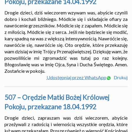
Pokoju, przekazane 14.04.1992
Drogie dzieci, dziś wieczorem wzywam was, abyście czynili
dobro i kochali bliźniego. Módlcie się i składajcie ofiary za
nawrócenie grzeszników. Módlcie się z zapałem. Módlcie się
z miłością. Módlcie się z serca. Jeśli nie będziecie się modlić,
kary spadną na was z większą intensywnością. Nawróćcie się,
nawróćcie się, nawróćcie się. Oto orędzie, które przekazuję
wam dzisiaj w imię Trójcy Przenajświętszej. Dziękuję wam, że
pozwoliliście mi zgromadzić was tutaj po raz kolejny.
Błogosławię was w imię Ojca, Syna i Ducha Świętego. Amen.
Zostańcie w pokoju.
Udostępniaj przez WhatsApp
Drukuj
507 – Orędzie Matki Bożej Królowej
Pokoju, przekazane 18.04.1992
Drogie dzieci, zapraszam was dziś wieczorem, abyście
przeżywali z radością i wiernością wszystkie orędzia, które
już wam przekazałam. Proszę również o wierność Kościołowi