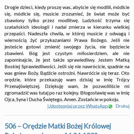
Drogie dzieci, kiedy proszę was, abyście się modlili, módlcie
się, módlcie się, musicie zrozumieć, że świat może być
zbawiony tylko przez modlitwę. Ludzkość trzyma się
szatańskich ideologii i nadal zmierza w kierunku wielkiej
przepaści. Nadeszła chwila, w której musicie z odwagą i
wiernością żyć przykazaniami Prawa Bożego. Jeśli nie
jesteście gotowi zmienić swojego życia, nie będziecie
zbawieni. Bóg jest czystym miłosierdziem, ale nie
zapominajcie, że jest także sprawiedliwy. Jestem Matką
Boskiej Sprawiedliwości. Jeśli się nie nawrócicie, spadnie na
was gniew Boży. Bądźcie ostrożni. Nawróćcie się teraz. Oto
orędzie, które przekazuję wam dzisiaj w imię Trójcy
Przenajświętszej. Dziękuję wam, że pozwoliliście mi
zgromadzić was tutaj po raz kolejny. Błogosławię was w imię
Ojca, Syna i Ducha Świętego. Amen. Zostańcie w pokoju.
Udostępniaj przez WhatsApp
Drukuj
506 – Orędzie Matki Bożej Królowej