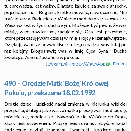
tu sprowadza, jest ważny. Dlatego żałujcie za swoje grzechy,
pojednajcie się z Bogiem; krótko mówiąc, nawróćcie się. Nie
traćcie serca. Radujcie się. W niebie modliłam się za Was i za
Wasz wzrost w życiu duchowym. Możecie być pewni, że was
miłuję, więc powtarzam, radujcie się. Oto jest przesłanie,
które przekazuję wam dzisiaj w imię Trójcy Przenajświętszej.
Dziękuję wam, że pozwoliliście mi zgromadzić was tutaj po
raz kolejny. Błogosławię was w imię Ojca, Syna i Ducha
Świętego. Amen. Zostańcie w pokoju.
Udostępniaj przez WhatsApp
Drukuj
490 – Orędzie Matki Bożej Królowej
Pokoju, przekazane 18.02.1992
Drogie dzieci, ludzkość nadal zmierza w kierunku wielkiej
przepaści, dlatego jako wasza matka proszę was, módlcie się,
módlcie się, módlcie się. Nawróćcie się. Wróćcie do Boga,
który jest suwerenem. Proszę was również, abyście nadal
codziennie czytali fragment Ewangelii. Każdego ranka