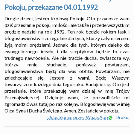
Pokoju, przekazane 04.01.1992
Drogie dzieci, jestem Królową Pokoju. Oto przynoszę wam
dziś przesłanie pokoju i miłości, ale także i przede wszystkim
orędzie nadziei na rok 1992. Ten rok będzie rokiem łask i
błogosławieństw, szczególnie dla tych, którzy całym sercem
żyją moimi orędziami. Jednak dla tych, którym daleko do
ewangelicznego ideału, i dla sceptyków będzie to czas
trudnego nawrócenia. Ale nie traćcie ducha, zwłaszcza wy,
którzy mnie słuchacie, ponieważ powtarzam,
błogosławieństwa będą dla was obfite. Powtarzam, nie
zniechęcajcie się. Jestem z wami. Będę Waszym
towarzyszem każdego dnia tego roku. Radujcie się. Oto jest
przesłanie, które przekazuję wam dzisiaj w imię Trójcy
Przenajświętszej. Dziękuję wam, że pozwoliliście mi
zgromadzić was tutaj po raz kolejny. Błogosławię was w imię
Ojca, Syna i Ducha Świętego. Amen. Zostańcie w pokoju.
Udostępniaj przez WhatsApp
Drukuj