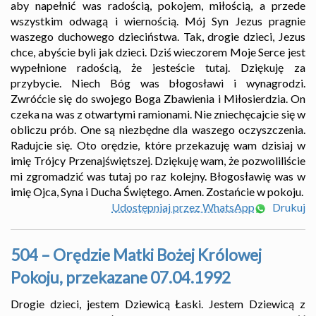
aby napełnić was radością, pokojem, miłością, a przede
wszystkim odwagą i wiernością. Mój Syn Jezus pragnie
waszego duchowego dzieciństwa. Tak, drogie dzieci, Jezus
chce, abyście byli jak dzieci. Dziś wieczorem Moje Serce jest
wypełnione radością, że jesteście tutaj. Dziękuję za
przybycie. Niech Bóg was błogosławi i wynagrodzi.
Zwróćcie się do swojego Boga Zbawienia i Miłosierdzia. On
czeka na was z otwartymi ramionami. Nie zniechęcajcie się w
obliczu prób. One są niezbędne dla waszego oczyszczenia.
Radujcie się. Oto orędzie, które przekazuję wam dzisiaj w
imię Trójcy Przenajświętszej. Dziękuję wam, że pozwoliliście
mi zgromadzić was tutaj po raz kolejny. Błogosławię was w
imię Ojca, Syna i Ducha Świętego. Amen. Zostańcie w pokoju.
Udostępniaj przez WhatsApp
Drukuj
504 – Orędzie Matki Bożej Królowej
Pokoju, przekazane 07.04.1992
Drogie dzieci, jestem Dziewicą Łaski. Jestem Dziewicą z