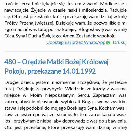
traćcie serca i nie lękajcie się. Jestem z wami. Módlcie się i
nawracajcie. Żyjecie w czasie łaski i miłosierdzia. Radujcie
się. Oto jest przesłanie, które przekazuję wam dzisiaj w imię
Trójcy Przenajświętszej. Dziękuję wam, że pozwoliliście mi
zgromadzić was tutaj po raz kolejny. Błogosławię was w imię
Ojca, Syna i Ducha Świętego. Amen. Zostańcie w pokoju.
Udostępniaj przez WhatsApp
Drukuj
480 – Orędzie Matki Bożej Królowej
Pokoju, przekazane 14.01.1992
Drogie dzieci, jestem niezmiernie szczęśliwa, że jesteście
tutaj. Dziękuję za przybycie. Wiedzcie, że każdy z was ma
miejsce w Moim Niepokalanym Sercu. Zapraszam was
zatem, abyście nieustannie wybierali Boga i we wszystkim
stawali się podobni do mojego Boskiego Syna. Kocham was i
zawsze jestem po waszej stronie. Jestem zatroskana o wasz
los i przybyłam z nieba, aby doprowadzić was do zbawienia.
Oto jest przesłanie, które przekazuję wam dzisiaj w imię