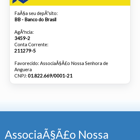
FaÃ§a seu depÃ³sito:
BB - Banco do Brasil
AgÃªncia:
3459-2
Conta Corrente:
211279-5
Favorecido: AssociaÃ§Ã£o Nossa Senhora de
Anguera
CNPJ:
01.822.669/0001-21
AssociaÃ§Ã£o Nossa