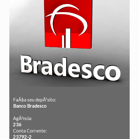
FaÃ§a seu depÃ³sito:
Banco Bradesco
AgÃªncia:
236
Conta Corrente:
23792-2