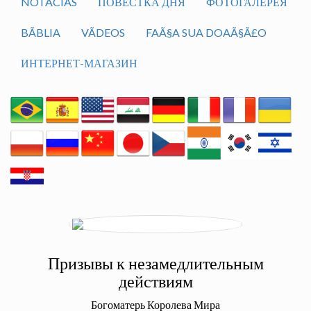
NOTÃ­CIAS
ПОВЕСТКА ДНЯ
ФОТОГАЛЕРЕЯ
BÃ­BLIA
VÃ­DEOS
FAÃ§A SUA DOAÃ§Ã£O
ИНТЕРНЕТ-МАГАЗИН
Призывы к незамедлительным
действиям
Богоматерь Королева Мира