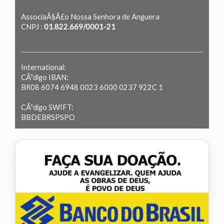
AssociaÃ§Ã£o Nossa Senhora de Anguera
CNPJ :
01.822.669/0001-21
International:
CÃ³digo IBAN:
BR08 6074 6948 0023 6000 0237 922C 1
CÃ³digo SWIFT:
BBDEBRSPSPO