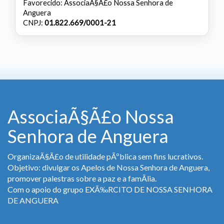
Favorecido: AssociaÃ§Ã£o Nossa Senhora de
Anguera
CNPJ:
01.822.669/0001-21
AssociaÃ§Ã£o Nossa
Senhora de Anguera
OrganizaÃ§Ã£o de utilidade pÃºblica sem fins lucrativos.
Objetivo: divulgar os Apelos de Nossa Senhora de Anguera,
promover palestras sobre a paz e a famÃ­lia.
Com o apoio do grupo EXÃ‰RCITO DE NOSSA SENHORA
DE ANGUERA