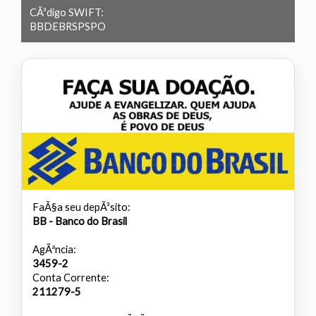
CÃ³digo SWIFT:
BBDEBRSPSPO
FaÃ§a seu depÃ³sito:
BB - Banco do Brasil
AgÃªncia:
3459-2
Conta Corrente:
211279-5