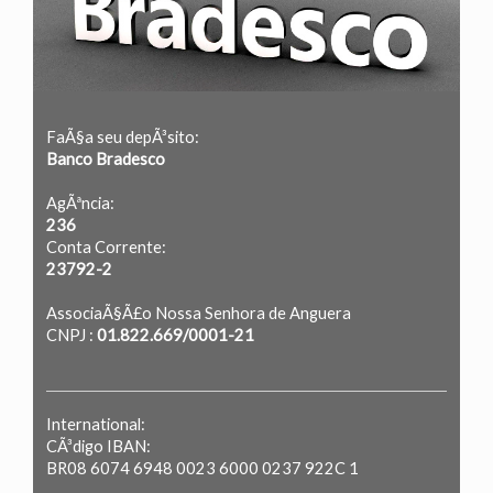
FaÃ§a seu depÃ³sito:
Banco Bradesco
AgÃªncia:
236
Conta Corrente:
23792-2
AssociaÃ§Ã£o Nossa Senhora de Anguera
CNPJ :
01.822.669/0001-21
International:
CÃ³digo IBAN:
BR08 6074 6948 0023 6000 0237 922C 1