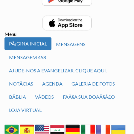
Menu
PÃ¡GINA INICIAL
MENSAGENS
MENSAGEM 458
AJUDE-NOS A EVANGELIZAR. CLIQUE AQUI.
NOTÃ­CIAS
AGENDA
GALERIA DE FOTOS
BÃ­BLIA
VÃ­DEOS
FAÃ§A SUA DOAÃ§Ã£O
LOJA VIRTUAL