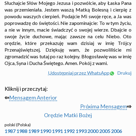
Słuchajcie Słów Mojego Jezusa i pozwólcie, aby Łaska Pana
was przemieniała. Jestem waszą Matką Bolesną i cierpię z
powodu waszych cierpień. Podajcie Mi swoje ręce, a Ja was
poprowadzę do świętości. Nie zapominajcie: To w tym życiu,
a nie w innym, macie świadczyć o swojej wierze. Dbajcie o
swoje życie duchowe, mając zawsze na celu Niebo. Oto
orędzie, które przekazuję wam dzisiaj w imię Trójcy
Przenajświętszej. Dziękuję wam, że pozwoliliście mi
zgromadzić was tutaj po raz kolejny. Błogosławię was w imię
Ojca, Syna i Ducha Świętego. Amen. Pokój z wami.
Udostępniaj przez WhatsApp
Drukuj
Kliknij i przeczytaj:
⇦
Mensagem Anterior
Próxima Mensagem
⇨
Orędzie Matki Bożej
polski (Polska)
1987
1988
1989
1990
1991
1992
1993
2000
2005
2006