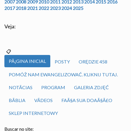
2007
2008
2009
2010
2011
2012
2013
2014
2015
2016
2017
2018
2021
2022
2023
2024
2025
Veja:
PÃ¡GINA INICIAL
POSTY
ORĘDZIE 458
POMÓŻ NAM EWANGELIZOWAĆ. KLIKNIJ TUTAJ.
NOTÃ­CIAS
PROGRAM
GALERIA ZDJĘĆ
BÃ­BLIA
VÃ­DEOS
FAÃ§A SUA DOAÃ§Ã£O
SKLEP INTERNETOWY
Buscar no site: