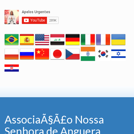
AssociaÃ§Ã£o Nossa
Senhora de Anguera