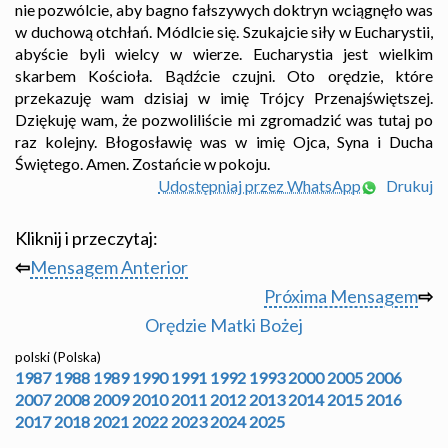
nie pozwólcie, aby bagno fałszywych doktryn wciągnęło was
w duchową otchłań. Módlcie się. Szukajcie siły w Eucharystii,
abyście byli wielcy w wierze. Eucharystia jest wielkim
skarbem Kościoła. Bądźcie czujni. Oto orędzie, które
przekazuję wam dzisiaj w imię Trójcy Przenajświętszej.
Dziękuję wam, że pozwoliliście mi zgromadzić was tutaj po
raz kolejny. Błogosławię was w imię Ojca, Syna i Ducha
Świętego. Amen. Zostańcie w pokoju.
Udostępniaj przez WhatsApp
Drukuj
Kliknij i przeczytaj:
⇦
Mensagem Anterior
Próxima Mensagem
⇨
Orędzie Matki Bożej
polski (Polska)
1987
1988
1989
1990
1991
1992
1993
2000
2005
2006
2007
2008
2009
2010
2011
2012
2013
2014
2015
2016
2017
2018
2021
2022
2023
2024
2025