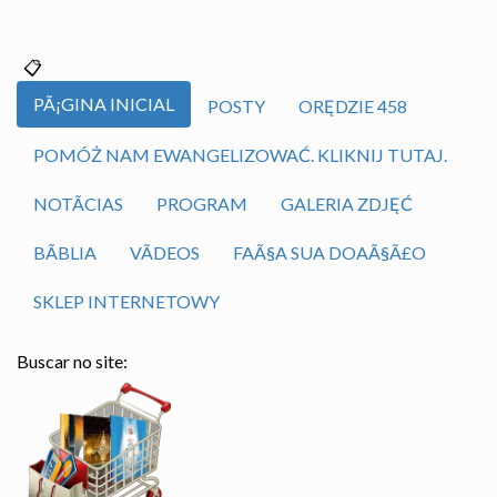
PÃ¡GINA INICIAL
POSTY
ORĘDZIE 458
POMÓŻ NAM EWANGELIZOWAĆ. KLIKNIJ TUTAJ.
NOTÃ­CIAS
PROGRAM
GALERIA ZDJĘĆ
BÃ­BLIA
VÃ­DEOS
FAÃ§A SUA DOAÃ§Ã£O
SKLEP INTERNETOWY
Buscar no site: