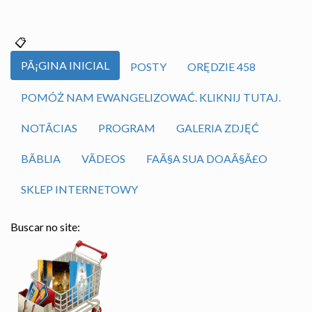
PÃ¡GINA INICIAL
POSTY
ORĘDZIE 458
POMÓŻ NAM EWANGELIZOWAĆ. KLIKNIJ TUTAJ.
NOTÃ­CIAS
PROGRAM
GALERIA ZDJĘĆ
BÃ­BLIA
VÃ­DEOS
FAÃ§A SUA DOAÃ§Ã£O
SKLEP INTERNETOWY
Buscar no site: