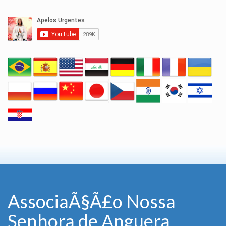
AssociaÃ§Ã£o Nossa
Senhora de Anguera