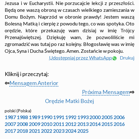
Jezusa i w Eucharystii. Nie porzucajcie lekcji z przeszłości.
Będą one waszą obroną w czasach wielkiego zamieszania w
Domu Bożym. Naprzód w obronie prawdy! Jestem waszą
Bolesną Matką i cierpię z powodu tego, co was spotyka. Oto
orędzie, które przekazuję wam dzisiaj w imię Trójcy
Przenajświętszej. Dziękuję wam, że pozwoliliście mi
zgromadzić was tutaj po raz kolejny. Błogosławię was w imię
Ojca, Syna i Ducha Świętego. Amen. Zostańcie w pokoju.
Udostępniaj przez WhatsApp
Drukuj
Kliknij i przeczytaj:
⇦
Mensagem Anterior
Próxima Mensagem
⇨
Orędzie Matki Bożej
polski (Polska)
1987
1988
1989
1990
1991
1992
1993
2000
2005
2006
2007
2008
2009
2010
2011
2012
2013
2014
2015
2016
2017
2018
2021
2022
2023
2024
2025