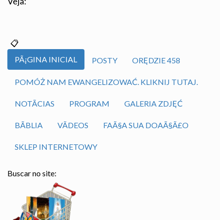
Veja:
PÃ¡GINA INICIAL
POSTY
ORĘDZIE 458
POMÓŻ NAM EWANGELIZOWAĆ. KLIKNIJ TUTAJ.
NOTÃ­CIAS
PROGRAM
GALERIA ZDJĘĆ
BÃ­BLIA
VÃ­DEOS
FAÃ§A SUA DOAÃ§Ã£O
SKLEP INTERNETOWY
Buscar no site: