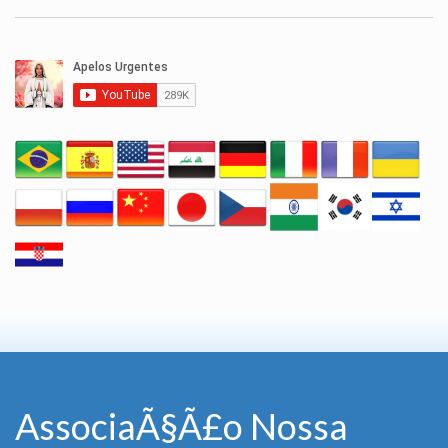
AssociaÃ§Ã£o Nossa