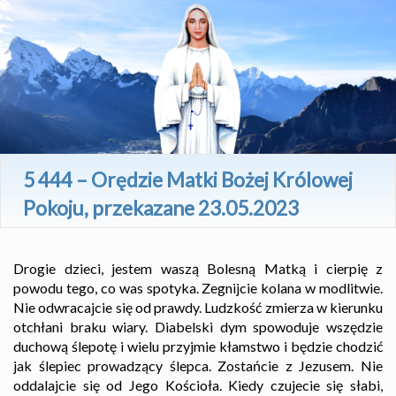
5 444 – Orędzie Matki Bożej Królowej
Pokoju, przekazane 23.05.2023
Drogie dzieci, jestem waszą Bolesną Matką i cierpię z
powodu tego, co was spotyka. Zegnijcie kolana w modlitwie.
Nie odwracajcie się od prawdy. Ludzkość zmierza w kierunku
otchłani braku wiary. Diabelski dym spowoduje wszędzie
duchową ślepotę i wielu przyjmie kłamstwo i będzie chodzić
jak ślepiec prowadzący ślepca. Zostańcie z Jezusem. Nie
oddalajcie się od Jego Kościoła. Kiedy czujecie się słabi,