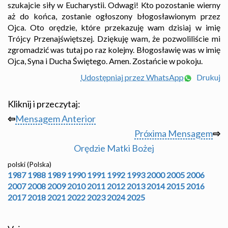
szukajcie siły w Eucharystii. Odwagi! Kto pozostanie wierny
aż do końca, zostanie ogłoszony błogosławionym przez
Ojca. Oto orędzie, które przekazuję wam dzisiaj w imię
Trójcy Przenajświętszej. Dziękuję wam, że pozwoliliście mi
zgromadzić was tutaj po raz kolejny. Błogosławię was w imię
Ojca, Syna i Ducha Świętego. Amen. Zostańcie w pokoju.
Udostępniaj przez WhatsApp
Drukuj
Kliknij i przeczytaj:
⇦
Mensagem Anterior
Próxima Mensagem
⇨
Orędzie Matki Bożej
polski (Polska)
1987
1988
1989
1990
1991
1992
1993
2000
2005
2006
2007
2008
2009
2010
2011
2012
2013
2014
2015
2016
2017
2018
2021
2022
2023
2024
2025