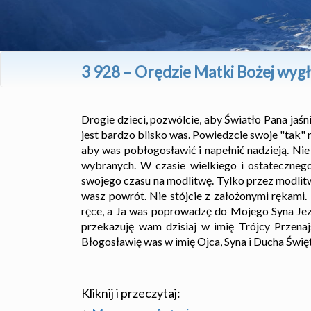
3 928 – Orędzie Matki Bożej wyg
Drogie dzieci, pozwólcie, aby Światło Pana jaśn
jest bardzo blisko was. Powiedzcie swoje "tak"
aby was pobłogosławić i napełnić nadzieją. Nie 
wybranych. W czasie wielkiego i ostatecznego
swojego czasu na modlitwę. Tylko przez modlitw
wasz powrót. Nie stójcie z założonymi rękami. 
ręce, a Ja was poprowadzę do Mojego Syna Jezu
przekazuję wam dzisiaj w imię Trójcy Przenaj
Błogosławię was w imię Ojca, Syna i Ducha Świę
Kliknij i przeczytaj: