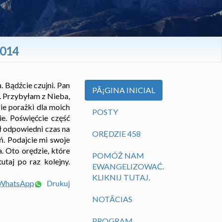
2014
. Bądźcie czujni. Pan
PÃ¡GINA INICIAL
. Przybyłam z Nieba,
zie porażki dla moich
POSTY
ie. Poświęćcie część
ł odpowiedni czas na
ORĘDZIE 458
ń. Podajcie mi swoje
. Oto orędzie, które
POMÓŻ NAM
utaj po raz kolejny.
EWANGELIZOWAĆ.
KLIKNIJ TUTAJ.
 WhatsApp
Drukuj
NOTÃ­CIAS
PROGRAM