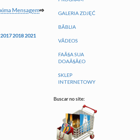
óxima Mensagem
⇨
GALERIA ZDJĘĆ
BÃ­BLIA
2017
2018
2021
VÃ­DEOS
FAÃ§A SUA
DOAÃ§Ã£O
SKLEP
INTERNETOWY
Buscar no site: