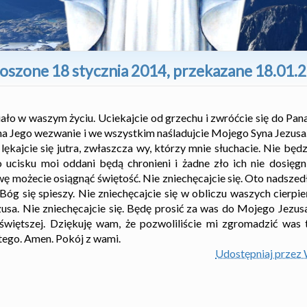
łoszone 18 stycznia 2014, przekazane 18.01.
iało w waszym życiu. Uciekajcie od grzechu i zwróćcie się do Pana
 na Jego wezwanie i we wszystkim naśladujcie Mojego Syna Jezusa
lękajcie się jutra, zwłaszcza wy, którzy mnie słuchacie. Nie będ
 ucisku moi oddani będą chronieni i żadne zło ich nie dosięgn
ę możecie osiągnąć świętość. Nie zniechęcajcie się. Oto nadszed
Bóg się spieszy. Nie zniechęcajcie się w obliczu waszych cierpie
sa. Nie zniechęcajcie się. Będę prosić za was do Mojego Jezusa
świętszej. Dziękuję wam, że pozwoliliście mi zgromadzić was t
tego. Amen. Pokój z wami.
Udostępniaj przez