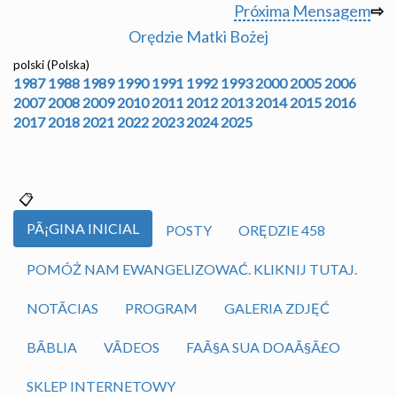
Próxima Mensagem
⇨
Orędzie Matki Bożej
polski (Polska)
1987
1988
1989
1990
1991
1992
1993
2000
2005
2006
2007
2008
2009
2010
2011
2012
2013
2014
2015
2016
2017
2018
2021
2022
2023
2024
2025
PÃ¡GINA INICIAL
POSTY
ORĘDZIE 458
POMÓŻ NAM EWANGELIZOWAĆ. KLIKNIJ TUTAJ.
NOTÃ­CIAS
PROGRAM
GALERIA ZDJĘĆ
BÃ­BLIA
VÃ­DEOS
FAÃ§A SUA DOAÃ§Ã£O
SKLEP INTERNETOWY