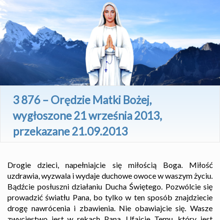
3 876 – Orędzie Matki Bożej,
wygłoszone 21 września 2013,
przekazane 21.09.2013
Drogie dzieci, napełniajcie się miłością Boga. Miłość
uzdrawia, wyzwala i wydaje duchowe owoce w waszym życiu.
Bądźcie posłuszni działaniu Ducha Świętego. Pozwólcie się
prowadzić światłu Pana, bo tylko w ten sposób znajdziecie
drogę nawrócenia i zbawienia. Nie obawiajcie się. Wasze
zwycięstwo jest w rękach Pana. Ufajcie Temu, który jest