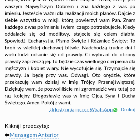
waszym Najwyższym Dobrem i zna każdego z was po
imieniu. Jesteście ważni dla realizacji moich planów. Dajcie z
siebie wszystko w misji, którą powierzył wam Pan. Znam
każdego z was po imieniu i wiem, czego potrzebujecie. Kiedy
oddalacie się od modlitwy, stajecie się celem diabła.
Spowiedź, Eucharystia, Pismo Święte i Różaniec Święty: To
broń w wielkiej duchowej bitwie. Nadchodzą trudne dni i
wielu ludzi odsunie się od prawdy. Ci wybrani do obrony
prawdy zaprzeczą jej. To będzie czas wielkiego cierpienia dla
mężczyzn i kobiet wiary. Nie wycofujcie się. Trzymajcie się
prawdy. Ja będę przy was. Odwagi. Oto orędzie, które
przekazuję wam dzisiaj w imię Trójcy Przenajświętszej.
Dziękuję wam, że pozwoliliście mi zgromadzić was tutaj po
raz kolejny. Błogosławię was w imię Ojca, Syna i Ducha
Świętego. Amen. Pokój z wami.
Udostępniaj przez WhatsApp
Drukuj
Kliknij i przeczytaj:
⇦
Mensagem Anterior