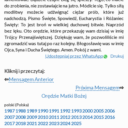
do zrobienia, nie zostawiajcie na jutro. Módlcie się. Tylko siłą
modlitwy możecie udźwignąć ciężar prób, które już
nadchodzą. Pismo Święte, Spowiedź, Eucharystia i Różaniec
Święty: To jest broń w wielkiej duchowej bitwie. Naprzód
bez lęku. Oto orędzie, które przekazuję wam dzisiaj w imię
Trójcy Przenajświętszej. Dziękuję wam, że pozwoliliście mi
zgromadzić was tutaj po raz kolejny. Błogosławię was w imię
Ojca, Syna i Ducha Świętego. Amen. Pokój z wami.
Udostępniaj przez WhatsApp
Drukuj
Kliknij i przeczytaj:
⇦
Mensagem Anterior
Próxima Mensagem
⇨
Orędzie Matki Bożej
polski (Polska)
1987
1988
1989
1990
1991
1992
1993
2000
2005
2006
2007
2008
2009
2010
2011
2012
2013
2014
2015
2016
2017
2018
2021
2022
2023
2024
2025