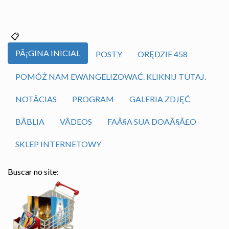
PÃ¡GINA INICIAL
POSTY
ORĘDZIE 458
POMÓŻ NAM EWANGELIZOWAĆ. KLIKNIJ TUTAJ.
NOTÃ­CIAS
PROGRAM
GALERIA ZDJĘĆ
BÃ­BLIA
VÃ­DEOS
FAÃ§A SUA DOAÃ§Ã£O
SKLEP INTERNETOWY
Buscar no site: