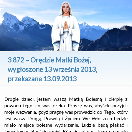
3 872 – Orędzie Matki Bożej,
wygłoszone 13 września 2013,
przekazane 13.09.2013
Drogie dzieci, jestem waszą Matką Bolesną i cierpię z
powodu tego, co was czeka. Proszę was, abyście przyjęli
moje wezwania, gdyż pragnę was prowadzić do Tego, który
jest waszą Drogą, Prawdą i Życiem. We Włoszech będzie
miało miejsce bolesne wydarzenie. Ludzie będą płakać i
lamentować. Bądźcie czujni. Bóg się spieszy. Tego, co macie