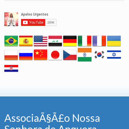
AssociaÃ§Ã£o Nossa