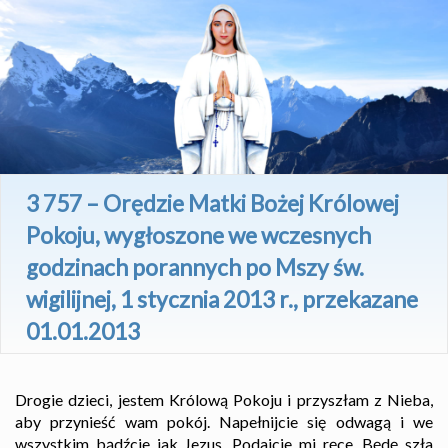
3 757 – Orędzie Matki Bożej Królowej
Pokoju, wygłoszone we wczesnych
godzinach porannych po Mszy św.
wigilijnej, 1 stycznia 2013 r., przekazane
01.01.2013
Drogie dzieci, jestem Królową Pokoju i przyszłam z Nieba,
aby przynieść wam pokój. Napełnijcie się odwagą i we
wszystkim bądźcie jak Jezus. Podajcie mi ręce. Będę szła