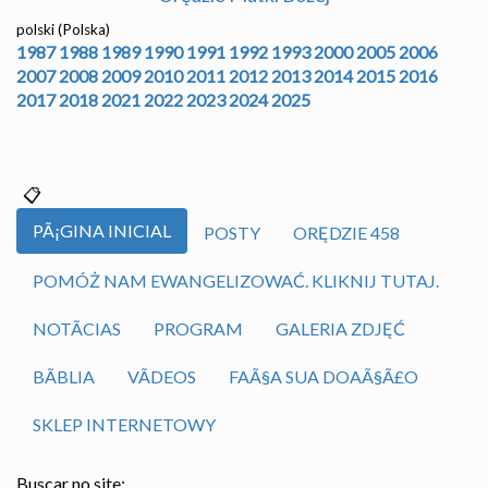
polski (Polska)
1987
1988
1989
1990
1991
1992
1993
2000
2005
2006
2007
2008
2009
2010
2011
2012
2013
2014
2015
2016
2017
2018
2021
2022
2023
2024
2025
PÃ¡GINA INICIAL
POSTY
ORĘDZIE 458
POMÓŻ NAM EWANGELIZOWAĆ. KLIKNIJ TUTAJ.
NOTÃ­CIAS
PROGRAM
GALERIA ZDJĘĆ
BÃ­BLIA
VÃ­DEOS
FAÃ§A SUA DOAÃ§Ã£O
SKLEP INTERNETOWY
Buscar no site: