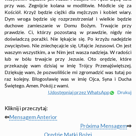
przy was. Zegnijcie kolana w modlitwie. Módlcie się za
Kościół. Krzyż będzie ciężki dla mężczyzn i kobiet wiary.
Dym wroga będzie się rozprzestrzeniał i wielkie będzie
duchowe zamieszanie w Domu Bożym. Trwajcie przy
prawdzie. Ci, którzy pozostaną w prawdzie, nigdy nie
doświadczą porażki. Nie lękajcie się. Po krzyżu nadejdzie
zwycięstwo. Nie zniechęcajcie się. Ufajcie Jezusowi. On jest
waszym wszystkim, a w Nim jest wasza nadzieja. W radości
lub w bólu trwajcie przy Jezusie. Oto orędzie, które
przekazuję wam dzisiaj w imię Trójcy Przenajświętszej.
Dziękuję wam, że pozwoliliście mi zgromadzić was tutaj po
raz kolejny. Błogosławię was w imię Ojca, Syna i Ducha
Świętego. Amen. Pokój z wami.
Udostępniaj przez WhatsApp
Drukuj
Kliknij i przeczytaj:
⇦
Mensagem Anterior
Próxima Mensagem
⇨
Orędzie Matki Bożej