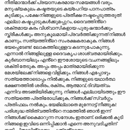
നീതിമാന്മാർക്ക് പ്രയാസകരമായ സമയങ്ങൾ വരും.
മനുഷ്യകുലം കഷ്ടതയുടെ കയ്പേറിയ പാനപാത്രം
കുടിക്കും, പക്ഷേ നിങ്ങളുടെ പ്രതീക്ഷ നഷ്ടപ്പെടുത്തരുത്!
എല്ലാ കഷ്ടപ്പാടുകൾക്കുമപ്പുറം, ദൈവത്തിൻ്റെ
ശക്തമായ കരം വിശ്വാസികളായ പുരുഷന്മാർക്കും
സ്ത്രീകൾക്കും അനുകൂലമായി പ്രവർത്തിക്കുന്നത് നിങ്ങൾ
കാണും. സത്യത്തിൻ്റെ സംരക്ഷകരാകുക. നിങ്ങൾ
ഭയപ്പെടേണ്ട! ലോകത്തിലുള്ളവ കടന്നുപോകുന്നു,
എന്നാൽ നിങ്ങളിലുള്ള ദൈവകൃപ ശാശ്വതമായിരിക്കും.
കുർബാനയിലും എൻ്റെ ഈശോയുടെ വചനങ്ങളിലും
ശക്തി തേടുക. അപ്പം അപ്പം മാത്രമായിരിക്കുന്ന
മേശയിലേക്ക് നിങ്ങളെ വിളിക്കും. നിങ്ങൾ എപ്പോഴും
സത്യത്തോടൊപ്പം നിൽക്കുക. നിങ്ങളുടെ യഥാർത്ഥ
ഭക്ഷണത്തിൽ ശരീരം, രക്തം, ആത്മാവ്, ദിവ്യത്വം
എന്നിവ അടങ്ങിയിരിക്കുന്നു. നിങ്ങൾ എല്ലായിടത്തും ഈ
സത്യത്തെ പ്രതിരോധിക്കുക, നിങ്ങൾക്ക് സ്വർഗ്ഗം
പ്രതിഫലം നൽകും. ഭയമില്ലാതെ മുന്നോട്ട് നീങ്ങുക!
പരിശുദ്ധ ത്രിത്വത്തിൻ്റെ നാമത്തിൽ ഞാൻ ഇന്ന്
നിങ്ങൾക്ക് കൈമാറുന്ന സന്ദേശം ഇതാണ്. ഒരിക്കൽ കൂടി
നിങ്ങളെ ഇവിടെ ഒന്നിപ്പിക്കാൻ എന്നെ അനുവദിച്ചതിന്
നന്ദി. പിതാവിൻ്റെയും പുത്രൻ്റെയും