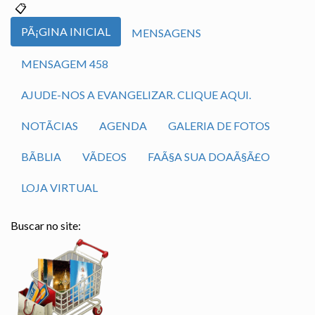
PÃ¡GINA INICIAL
MENSAGENS
MENSAGEM 458
AJUDE-NOS A EVANGELIZAR. CLIQUE AQUI.
NOTÃ­CIAS
AGENDA
GALERIA DE FOTOS
BÃ­BLIA
VÃ­DEOS
FAÃ§A SUA DOAÃ§Ã£O
LOJA VIRTUAL
Buscar no site: