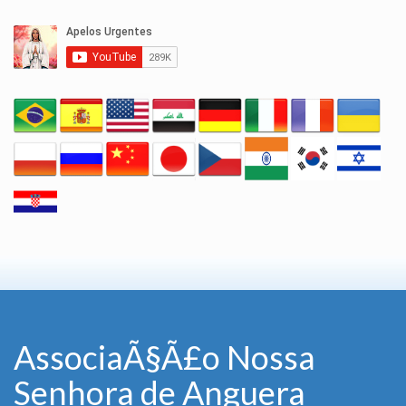
AssociaÃ§Ã£o Nossa
Senhora de Anguera