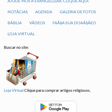
AJUDE-NOS A EVANGELIZAR. CLIQUE AQUI.
NOTÃ­CIAS
AGENDA
GALERIA DE FOTOS
BÃ­BLIA
VÃ­DEOS
FAÃ§A SUA DOAÃ§Ã£O
LOJA VIRTUAL
Buscar no site:
Loja Virtual
Clique para comprar artigos religiosos.