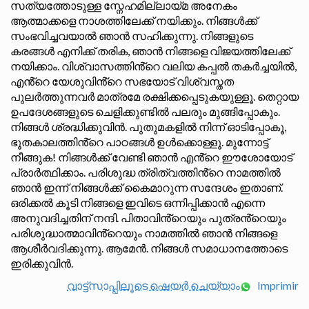
സത്യത്തോടുള്ള സ്നേഹമില്ലായ്മ അനേകം
ആത്മാക്കളെ നാശത്തിലേക്ക് നയിക്കും. നിങ്ങൾക്ക്
സംഭവിച്ചവയാൽ ഞാൻ സഹിക്കുന്നു. നിങ്ങളുടെ
കരങ്ങൾ എനിക്ക് തരിക, ഞാൻ നിങ്ങളെ വിജയത്തിലേക്ക്
നയിക്കാം. വിശ്വാസത്തിൻ്റെ വലിയ കപ്പൽ തകർച്ചയിൽ,
എൻ്റെ യേശുവിൻ്റെ സഭയോട് വിശ്വസ്തത
പുലർത്തുന്നവർ മാത്രമേ രക്ഷിക്കപ്പെടുകയുള്ളൂ. തെറ്റായ
ഉപദേശങ്ങളുടെ ചെളിക്കുണ്ടിൽ പലരും മുങ്ങിപ്പോകും.
നിങ്ങൾ ശ്രദ്ധിക്കുവിൻ. പുതുമകളിൽ നിന്ന് ഓടിപ്പോകൂ,
ഭൂതകാലത്തിൻ്റെ പാഠങ്ങൾ ഉൾക്കൊള്ളൂ. മുന്നോട്ട്
നീങ്ങുക! നിങ്ങൾക്ക് വേണ്ടി ഞാൻ എൻ്റെ ഈശോയോട്
പ്രാർത്ഥിക്കാം. പരിശുദ്ധ ത്രിത്വത്തിൻ്റെ നാമത്തിൽ
ഞാൻ ഇന്ന് നിങ്ങൾക്ക് കൈമാറുന്ന സന്ദേശം ഇതാണ്.
ഒരിക്കൽ കൂടി നിങ്ങളെ ഇവിടെ ഒന്നിപ്പിക്കാൻ എന്നെ
അനുവദിച്ചതിന് നന്ദി. പിതാവിൻ്റെയും പുത്രൻ്റെയും
പരിശുദ്ധാത്മാവിൻ്റെയും നാമത്തിൽ ഞാൻ നിങ്ങളെ
ആശീർവദിക്കുന്നു. ആമേൻ. നിങ്ങൾ സമാധാനത്തോടെ
ഇരിക്കുവിൻ.
വാട്ട്സാപ്പിലൂടെ ഷെയർ ചെയ്യാം
Imprimir