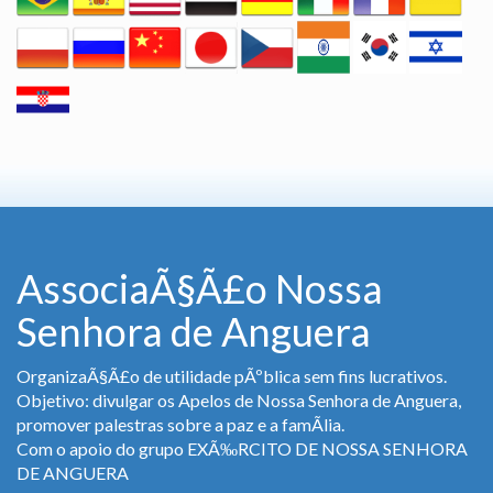
AssociaÃ§Ã£o Nossa
Senhora de Anguera
OrganizaÃ§Ã£o de utilidade pÃºblica sem fins lucrativos.
Objetivo: divulgar os Apelos de Nossa Senhora de Anguera,
promover palestras sobre a paz e a famÃ­lia.
Com o apoio do grupo EXÃ‰RCITO DE NOSSA SENHORA
DE ANGUERA