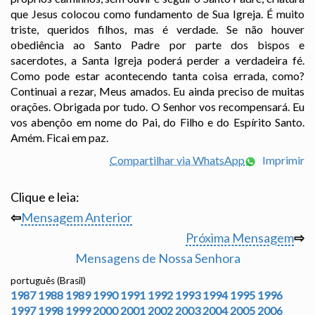
que Jesus colocou como fundamento de Sua Igreja. É muito
triste, queridos filhos, mas é verdade. Se não houver
obediência ao Santo Padre por parte dos bispos e
sacerdotes, a Santa Igreja poderá perder a verdadeira fé.
Como pode estar acontecendo tanta coisa errada, como?
Continuai a rezar, Meus amados. Eu ainda preciso de muitas
orações. Obrigada por tudo. O Senhor vos recompensará. Eu
vos abençôo em nome do Pai, do Filho e do Espírito Santo.
Amém. Ficai em paz.
Compartilhar via WhatsApp
Imprimir
Clique e leia:
⇦
Mensagem Anterior
Próxima Mensagem
⇨
Mensagens de Nossa Senhora
português (Brasil)
1987
1988
1989
1990
1991
1992
1993
1994
1995
1996
1997
1998
1999
2000
2001
2002
2003
2004
2005
2006