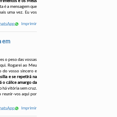
frimentos e os Meus
sta é a mensagem que
mais uma vez. Eu vos
WhatsApp
Imprimir
a em
des o peso das vossas
 aqui. Rogarei ao Meu
o do vosso sincero e
lia e se repetirá na
 o cálice amargo da
o há vitória sem cruz.
 reunir-vos aqui por
WhatsApp
Imprimir