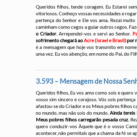
Queridos filhos, tende coragem. Eu Estarei sem
vitoriosos. Conheço vossas necessidades e rogare
pertença do Senhor e Ele vos ama. Rezai muit
caminham como cegos a guiar outros cegos. Faze
o Criador
. Arrependei-vos e servi ao Senhor.
P
sofrimento chegará ao
Acre (Israel e Brasil)
por 
é a mensagem que hoje vos transmito em nome 
uma vez. Eu vos abençôo, em nome do Pai, do Filh
3.593 – Mensagem de Nossa Senh
Queridos filhos, Eu vos amo como sois e quero v
vosso sim sincero e corajoso. Vós sois pertenç
afastou-se do Criador e os Meus pobres filhos c
no mundo, mas não sois do mundo.
Ainda tereis
Meus pobres filhos carregarão pesada cruz
. Re
quero conduzir-vos Àquele que é o vosso Camin
acontecer, não permitais que a chama da fé se a