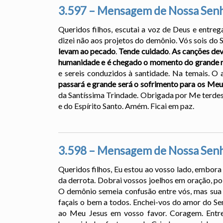
3.597 – Mensagem de Nossa Senh
Queridos filhos, escutai a voz de Deus e entreg
dizei não aos projetos do demônio. Vós sois do S
levam ao pecado
.
Tende cuidado
.
As canções dev
humanidade e é chegado o momento do grande 
e sereis conduzidos à santidade. Na temais. O
passará e grande será o sofrimento para os Meu
da Santíssima Trindade. Obrigada por Me terdes 
e do Espírito Santo. Amém. Ficai em paz.
3.598 – Mensagem de Nossa Senh
Queridos filhos, Eu estou ao vosso lado, embor
da derrota. Dobrai vossos joelhos em oração, po
O demônio semeia confusão entre vós, mas sua m
façais o bem a todos. Enchei-vos do amor do Sen
ao Meu Jesus em vosso favor. Coragem. Entreg