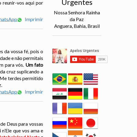
Urgentes
 reunir-vos aqui por
Nossa Senhora Rainha
WhatsApp
Imprimir
da Paz
Anguera, Bahia, Brasil
s da vossa fé, pois o
rdade e não permitais
em para vós.
Um fato
 da cruz suplicando a
 Me terdes permitido
z.
WhatsApp
Imprimir
e de Deus para vossas
i n’Ele que vos ama e