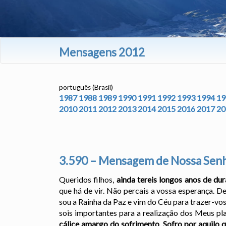
Mensagens 2012
português (Brasil)
1987
1988
1989
1990
1991
1992
1993
1994
19
2010
2011
2012
2013
2014
2015
2016
2017
20
3.590 – Mensagem de Nossa Senh
Queridos filhos,
ainda tereis longos anos de du
que há de vir. Não percais a vossa esperança. D
sou a Rainha da Paz e vim do Céu para trazer-vo
sois importantes para a realização dos Meus pl
cálice amargo do sofrimento
.
Sofro por aquilo 