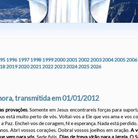
95
1996
1997
1998
1999
2000
2001
2002
2003
2004
2005
2006
18
2019
2020
2021
2022
2023
2024
2025
2026
ora, transmitida em 01/01/2012
ras provações
. Somente em Jesus encontrareis forças para suport
eus está muito perto de vós. Voltai-vos a Ele que vos ama e vos 
s a Paz. Enchei-vos de coragem, fé e esperança. Nada está perdido
anos. Abri vossos corações. Dobrai vossos joelhos em oração.
A v
que vem para vós
. Sede fiéis.
Dias de treva virão para a Igreja
.
O S