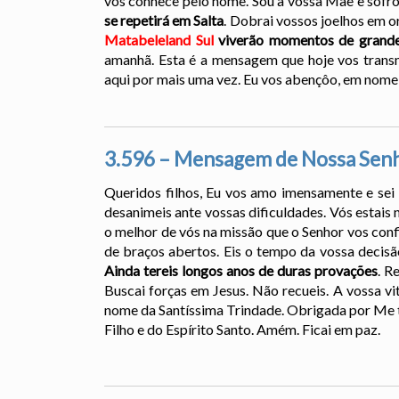
vos conhece pelo nome. Sou a vossa Mãe e sofro
se repetirá em Salta
. Dobrai vossos joelhos em o
Matabeleland Sul
viverão momentos de grandes
amanhã. Esta é a mensagem que hoje vos trans
aqui por mais uma vez. Eu vos abençôo, em nome d
3.596 – Mensagem de Nossa Senh
Queridos filhos, Eu vos amo imensamente e sei 
desanimeis ante vossas dificuldades. Vós estais 
o melhor de vós na missão que o Senhor vos confi
de braços abertos. Eis o tempo da vossa decisã
Ainda tereis longos anos de duras provações
. R
Buscai forças em Jesus. Não recueis. A vossa v
nome da Santíssima Trindade. Obrigada por Me t
Filho e do Espírito Santo. Amém. Ficai em paz.