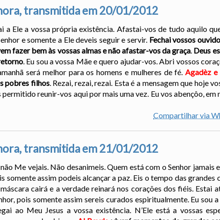
ora, transmitida em 20/01/2012
ai a Ele a vossa própria existência. Afastai-vos de tudo aquilo q
enhor e somente a Ele deveis seguir e servir.
Fechai vossos ouvido
em fazer bem às vossas almas e não afastar-vos da graça
.
Deus es
retorno
. Eu sou a vossa Mãe e quero ajudar-vos. Abri vossos cor
 amanhã será melhor para os homens e mulheres de fé.
Agadèz e 
s pobres filhos
. Rezai, rezai, rezai. Esta é a mensagem que hoje 
permitido reunir-vos aqui por mais uma vez. Eu vos abençôo, em 
Compartilhar via 
ora, transmitida em 21/01/2012
a não Me vejais. Não desanimeis. Quem está com o Senhor jamais 
is somente assim podeis alcançar a paz. Eis o tempo das grandes c
áscara cairá e a verdade reinará nos corações dos fiéis. Estai a
hor, pois somente assim sereis curados espiritualmente. Eu sou 
ai ao Meu Jesus a vossa existência. N’Ele está a vossas espe