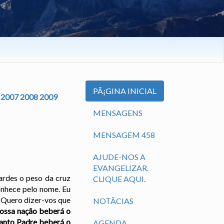
PÃ¡GINA INICIAL
2007
2008
2009
MENSAGENS
MENSAGEM 458
AJUDE-NOS A
EVANGELIZAR.
ardes o peso da cruz
CLIQUE AQUI.
conhece pelo nome. Eu
. Quero dizer-vos que
NOTÃ­CIAS
ossa nação beberá o
anto Padre beberá o
AGENDA