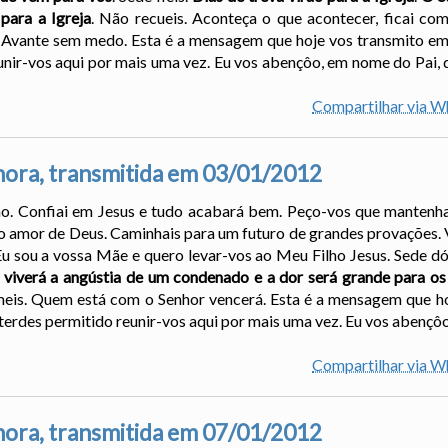
para a Igreja
. Não recueis. Aconteça o que acontecer, ficai co
. Avante sem medo. Esta é a mensagem que hoje vos transmito e
ir-vos aqui por mais uma vez. Eu vos abençôo, em nome do Pai, d
Compartilhar via 
ora, transmitida em 03/01/2012
ção. Confiai em Jesus e tudo acabará bem. Peço-vos que mantenh
o amor de Deus. Caminhais para um futuro de grandes provações. 
Eu sou a vossa Mãe e quero levar-vos ao Meu Filho Jesus. Sede d
viverá a angústia de um condenado e a dor será grande para os
meis. Quem está com o Senhor vencerá. Esta é a mensagem que h
erdes permitido reunir-vos aqui por mais uma vez. Eu vos abençôo
Compartilhar via 
ora, transmitida em 07/01/2012