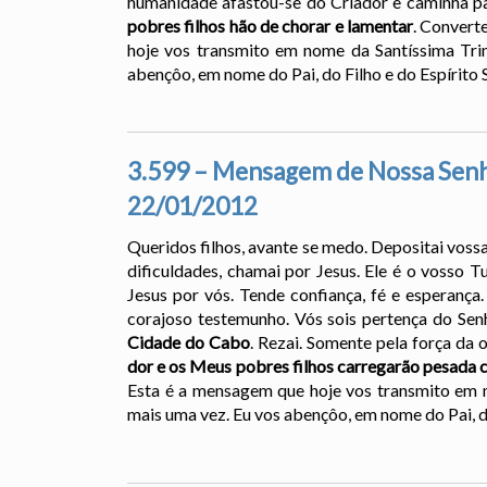
humanidade afastou-se do Criador e caminha 
pobres filhos hão de chorar e lamentar
. Convert
hoje vos transmito em nome da Santíssima Tri
abençôo, em nome do Pai, do Filho e do Espírito 
3.599 – Mensagem de Nossa Senho
22/01/2012
Queridos filhos, avante se medo. Depositai voss
dificuldades, chamai por Jesus. Ele é o vosso T
Jesus por vós. Tende confiança, fé e esperança
corajoso testemunho. Vós sois pertença do Sen
Cidade do Cabo
. Rezai. Somente pela força da
dor e os Meus pobres filhos carregarão pesada 
Esta é a mensagem que hoje vos transmito em 
mais uma vez. Eu vos abençôo, em nome do Pai, do