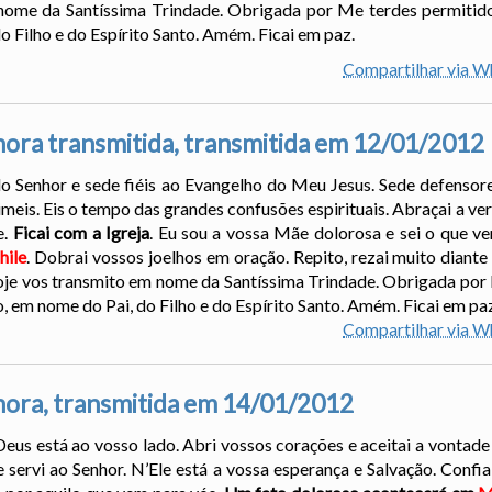
nome da Santíssima Trindade. Obrigada por Me terdes permitido
 Filho e do Espírito Santo. Amém. Ficai em paz.
Compartilhar via 
ora transmitida, transmitida em 12/01/2012
o Senhor e sede fiéis ao Evangelho do Meu Jesus. Sede defensore
eis. Eis o tempo das grandes confusões espirituais. Abraçai a ve
e.
Ficai com a Igreja
. Eu sou a vossa Mãe dolorosa e sei o que v
hile
. Dobrai vossos joelhos em oração. Repito, rezai muito diante
oje vos transmito em nome da Santíssima Trindade. Obrigada por
, em nome do Pai, do Filho e do Espírito Santo. Amém. Ficai em pa
Compartilhar via 
ora, transmitida em 14/01/2012
Deus está ao vosso lado. Abri vossos corações e aceitai a vontad
 servi ao Senhor. N’Ele está a vossa esperança e Salvação. Confia