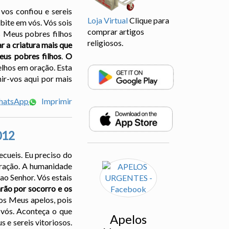
vos confiou e sereis
Loja Virtual
Clique para
bite em vós. Vós sois
comprar artigos
s Meus pobres filhos
religiosos.
 a criatura mais que
eus pobres filhos
.
O
elhos em oração. Esta
ir-vos aqui por mais
WhatsApp
Imprimir
012
ecueis. Eu preciso do
oração. A humanidade
ao Senhor. Vós estais
rão por socorro e os
 os Meus apelos, pois
 vós. Aconteça o que
Apelos
 e sereis vitoriosos.