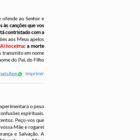
ue ofende ao Senhor e
s às canções que vos
tá contristado com a
ações aos Meus apelos
Al hoceima
: a morte
vos transmito em nome
nome do Pai, do Filho
WhatsApp
Imprimir
experimentará o peso
onfusões espirituais.
tentos. Peço-vos que
a vossa Mãe e rogarei
rança e Salvação. A