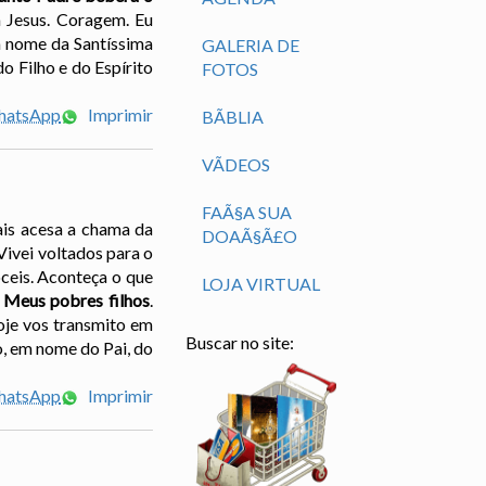
m Jesus. Coragem. Eu
m nome da Santíssima
GALERIA DE
o Filho e do Espírito
FOTOS
WhatsApp
Imprimir
BÃ­BLIA
VÃ­DEOS
FAÃ§A SUA
ais acesa a chama da
DOAÃ§Ã£O
Vivei voltados para o
óceis. Aconteça o que
LOJA VIRTUAL
 Meus pobres filhos
.
oje vos transmito em
Buscar no site:
, em nome do Pai, do
WhatsApp
Imprimir