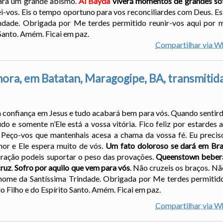
para um grande abismo.
Al Bayda
viverá momentos de grandes so
ei-vos. Eis o tempo oportuno para vos reconciliardes com Deus. E
ndade. Obrigada por Me terdes permitido reunir-vos aqui por 
Santo. Amém. Ficai em paz.
Compartilhar via 
ra, em Batatan, Maragogipe, BA, transmitid
a confiança em Jesus e tudo acabará bem para vós. Quando sentir
udo e somente n’Ele está a vossa vitória. Fico feliz por estardes
. Peço-vos que mantenhais acesa a chama da vossa fé. Eu precis
hor e Ele espera muito de vós.
Um fato doloroso se dará em Brasí
 oração podeis suportar o peso das provações.
Queenstown beberá
cruz
.
Sofro por aquilo que vem para vós
. Não cruzeis os braços. Nã
nome da Santíssima Trindade. Obrigada por Me terdes permitido
 Filho e do Espírito Santo. Amém. Ficai em paz.
Compartilhar via 