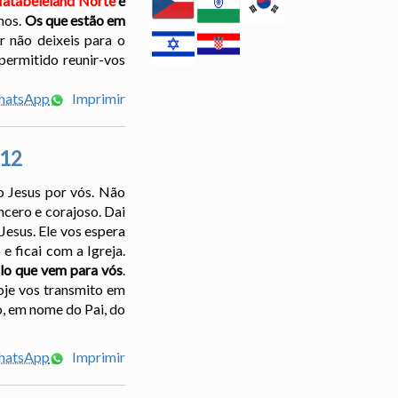
atabeleland Norte
e
hos.
Os que estão em
r não deixeis para o
permitido reunir-vos
WhatsApp
Imprimir
012
o Jesus por vós. Não
ncero e corajoso. Dai
Jesus. Ele vos espera
 ficai com a Igreja.
ilo que vem para vós
.
oje vos transmito em
, em nome do Pai, do
WhatsApp
Imprimir