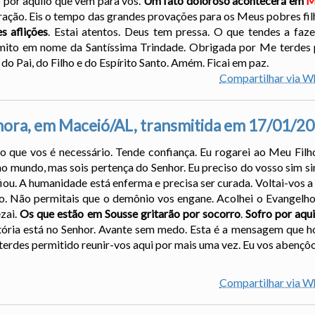
 por aquilo que vem para vós.
Um fato doloroso acontecerá em
M
ração. Eis o tempo das grandes provações para os Meus pobres fil
 aflições
. Estai atentos. Deus tem pressa. O que tendes a faze
mito em nome da Santíssima Trindade. Obrigada por Me terdes 
o Pai, do Filho e do Espírito Santo. Amém. Ficai em paz.
Compartilhar via 
ora, em Maceió/AL, transmitida em 17/01/2
o que vos é necessário. Tende confiança. Eu rogarei ao Meu Filh
no mundo, mas sois pertença do Senhor. Eu preciso do vosso sim si
ou. A humanidade está enferma e precisa ser curada. Voltai-vos a 
o. Não permitais que o demônio vos engane. Acolhei o Evangelho e
ezai.
Os que estão em Sousse gritarão por socorro
.
Sofro por aqu
itória está no Senhor. Avante sem medo. Esta é a mensagem que h
erdes permitido reunir-vos aqui por mais uma vez. Eu vos abençôo
Compartilhar via 