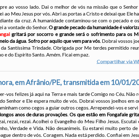
pre ao vosso lado. Dai o melhor de vós na missão que o Senhor 
i ao Meu Jesus por vós. Abri as portas a Cristo e deixai que Ele ha
o diante da cruz. A humanidade contaminou-se com o pecado e o
i a vontade do Senhor.
O grande pecado da humanidade é valorizar
angai
gritará por socorro e grande será o sofrimento para os M
meio da água
.
Sofro por aquilo que vem para vós
. Dobrai vossos jo
da Santíssima Trindade. Obrigada por Me terdes permitido reun
o e do Espírito Santo. Amém. Ficai em paz.
Compartilhar via 
ora, em Afrânio/PE, transmitida em 10/01/2
er-vos felizes já aqui na Terra e mais tarde Comigo no Céu. Não r
a do Senhor e Ele espera muito de vós. Dobrai vossos joelhos em 
aminham como cegos a guiar outros cegos. Arrependei-vos e servi 
 longos anos de duras provações
.
Os que estão em Fongafale grita
zai, rezai, rezai. Acolhei o Evangelho do Meu Filho Jesus. Escutai
ho, Verdade e Vida. Não desanimeis. Eu estarei muito perto de
pague dentro de vós. Coragem. Nada está perdido. Confiai em Jesus