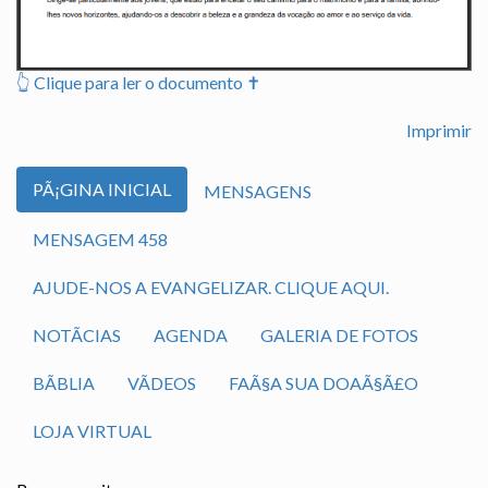
👆 Clique para ler o documento ✝️
Imprimir
PÃ¡GINA INICIAL
MENSAGENS
MENSAGEM 458
AJUDE-NOS A EVANGELIZAR. CLIQUE AQUI.
NOTÃ­CIAS
AGENDA
GALERIA DE FOTOS
BÃ­BLIA
VÃ­DEOS
FAÃ§A SUA DOAÃ§Ã£O
LOJA VIRTUAL