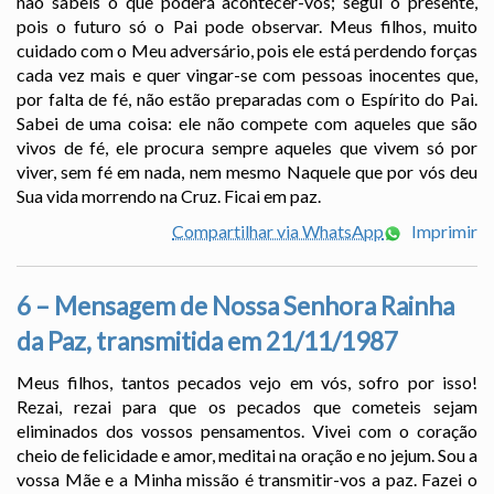
não sabeis o que poderá acontecer-vos; segui o presente,
pois o futuro só o Pai pode observar. Meus filhos, muito
cuidado com o Meu adversário, pois ele está perdendo forças
cada vez mais e quer vingar-se com pessoas inocentes que,
por falta de fé, não estão preparadas com o Espírito do Pai.
Sabei de uma coisa: ele não compete com aqueles que são
vivos de fé, ele procura sempre aqueles que vivem só por
viver, sem fé em nada, nem mesmo Naquele que por vós deu
Sua vida morrendo na Cruz. Ficai em paz.
Compartilhar via WhatsApp
Imprimir
6 – Mensagem de Nossa Senhora Rainha
da Paz, transmitida em 21/11/1987
Meus filhos, tantos pecados vejo em vós, sofro por isso!
Rezai, rezai para que os pecados que cometeis sejam
eliminados dos vossos pensamentos. Vivei com o coração
cheio de felicidade e amor, meditai na oração e no jejum. Sou a
vossa Mãe e a Minha missão é transmitir-vos a paz. Fazei o