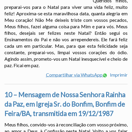
Queridos filhos,
preparai-vos para o Natal para viver uma vida feliz, muito
feliz! Aproxima-se esta maravilhosa data, quanta alegria em
Meu coração! Não Me deixeis triste com vossos pecados,
Meus filhos, fazei alguma coisa para Mim e para vós. Meus
filhos, desejais ser felizes neste Natal? Então segui os
Ensinamentos do Pai e não vos arrependereis. Ele fará feliz
cada um em particular. Mas, para que esta felicidade seja
constante, preparai-vos, limpai vossos corações do ódio.
Agindo assim, prometo-vos um Natal inesquecível e cheio de
paz. Ficai em paz.
Compartilhar via WhatsApp
Imprimir
10 – Mensagem de Nossa Senhora Rainha
da Paz, em Igreja Sr. do Bonfim, Bonfim de
Feira/BA, transmitida em 19/12/1987
Meus filhos, convido-vos à reconciliação com vosso próximo,
ao amor a Deus, à Confissão neste Natal. Volto a vos falar