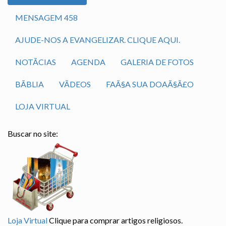
MENSAGEM 458
AJUDE-NOS A EVANGELIZAR. CLIQUE AQUI.
NOTÃ­CIAS
AGENDA
GALERIA DE FOTOS
BÃ­BLIA
VÃ­DEOS
FAÃ§A SUA DOAÃ§Ã£O
LOJA VIRTUAL
Buscar no site:
Loja Virtual
Clique para comprar artigos religiosos.