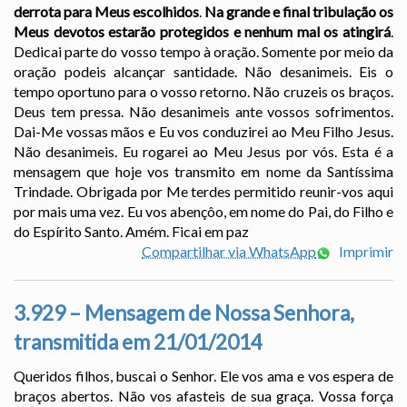
derrota para Meus escolhidos
.
Na grande e final tribulação os
Meus devotos estarão protegidos e nenhum mal os atingirá
.
Dedicai parte do vosso tempo à oração. Somente por meio da
oração podeis alcançar santidade. Não desanimeis. Eis o
tempo oportuno para o vosso retorno. Não cruzeis os braços.
Deus tem pressa. Não desanimeis ante vossos sofrimentos.
Dai-Me vossas mãos e Eu vos conduzirei ao Meu Filho Jesus.
Não desanimeis. Eu rogarei ao Meu Jesus por vós. Esta é a
mensagem que hoje vos transmito em nome da Santíssima
Trindade. Obrigada por Me terdes permitido reunir-vos aqui
por mais uma vez. Eu vos abençôo, em nome do Pai, do Filho e
do Espírito Santo. Amém. Ficai em paz
Compartilhar via WhatsApp
Imprimir
3.929 – Mensagem de Nossa Senhora,
transmitida em 21/01/2014
Queridos filhos, buscai o Senhor. Ele vos ama e vos espera de
braços abertos. Não vos afasteis de sua graça. Vossa força