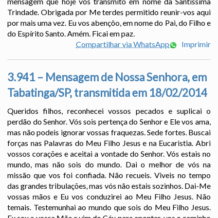
mensagem que hoje vos transmito em nome da Santíssima
Trindade. Obrigada por Me terdes permitido reunir-vos aqui
por mais uma vez. Eu vos abençôo, em nome do Pai, do Filho e
do Espírito Santo. Amém. Ficai em paz.
Compartilhar via WhatsApp
Imprimir
3.941 – Mensagem de Nossa Senhora, em
Tabatinga/SP, transmitida em 18/02/2014
Queridos filhos, reconhecei vossos pecados e suplicai o
perdão do Senhor. Vós sois pertença do Senhor e Ele vos ama,
mas não podeis ignorar vossas fraquezas. Sede fortes. Buscai
forças nas Palavras do Meu Filho Jesus e na Eucaristia. Abri
vossos corações e aceitai a vontade do Senhor. Vós estais no
mundo, mas não sois do mundo. Dai o melhor de vós na
missão que vos foi confiada. Não recueis. Viveis no tempo
das grandes tribulações, mas vós não estais sozinhos. Dai-Me
vossas mãos e Eu vos conduzirei ao Meu Filho Jesus. Não
temais. Testemunhai ao mundo que sois do Meu Filho Jesus.
Eu sou a vossa Mãe e vim do Céu para apontar-vos o caminho