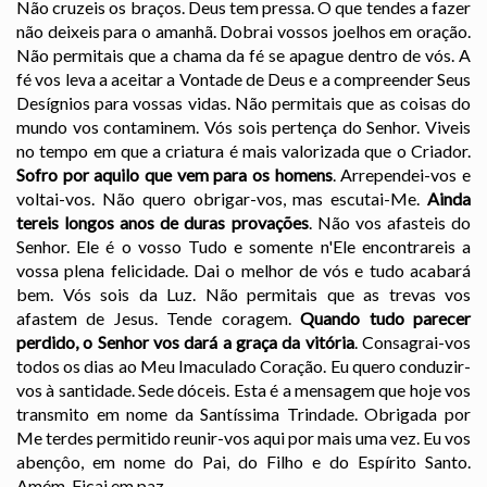
Não cruzeis os braços. Deus tem pressa. O que tendes a fazer
não deixeis para o amanhã. Dobrai vossos joelhos em oração.
Não permitais que a chama da fé se apague dentro de vós. A
fé vos leva a aceitar a Vontade de Deus e a compreender Seus
Desígnios para vossas vidas. Não permitais que as coisas do
mundo vos contaminem. Vós sois pertença do Senhor. Viveis
no tempo em que a criatura é mais valorizada que o Criador.
Sofro por aquilo que vem para os homens
. Arrependei-vos e
voltai-vos. Não quero obrigar-vos, mas escutai-Me.
Ainda
tereis longos anos de duras provações
. Não vos afasteis do
Senhor. Ele é o vosso Tudo e somente n'Ele encontrareis a
vossa plena felicidade. Dai o melhor de vós e tudo acabará
bem. Vós sois da Luz. Não permitais que as trevas vos
afastem de Jesus. Tende coragem.
Quando tudo parecer
perdido, o Senhor vos dará a graça da vitória
. Consagrai-vos
todos os dias ao Meu Imaculado Coração. Eu quero conduzir-
vos à santidade. Sede dóceis. Esta é a mensagem que hoje vos
transmito em nome da Santíssima Trindade. Obrigada por
Me terdes permitido reunir-vos aqui por mais uma vez. Eu vos
abençôo, em nome do Pai, do Filho e do Espírito Santo.
Amém. Ficai em paz.