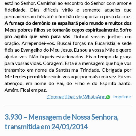
está no Senhor. Caminhai ao encontro do Senhor com amor e
fidelidade. Dias difíceis virão e somente aqueles que
permaneceram fiéis até o fim hão de suportar o peso da cruz.
A fumaça do demônio se espalhará pelo mundo e muitos dos
Meus pobres filhos se tornarão cegos espiritualmente
.
Sofro
pro aquilo que vem para vós
. Dobrai vossos joelhos em
oração. Arrependei-vos. Buscai forças na Eucaristia e sede
fiéis ao Evangelho do Meu Jesus. Eu sou a vossa Mãe e quero
ajudar-vos. Não fiqueis estacionados. Eis o tempo da graça
para vossas vidas. Coragem. Esta é a mensagem que hoje vos
transmito em nome da Santíssima Trindade. Obrigada por
Me terdes permitido reunir-vos aqui por mais uma vez. Eu vos
abençôo, em nome do Pai, do Filho e do Espírito Santo.
Amém. Ficai em paz.
Compartilhar via WhatsApp
Imprimir
3.930 – Mensagem de Nossa Senhora,
transmitida em 24/01/2014