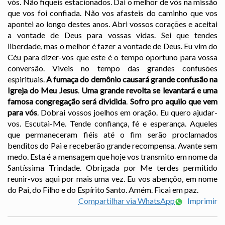
vós. Não fiqueis estacionados. Dai o melhor de vós na missão
que vos foi confiada. Não vos afasteis do caminho que vos
apontei ao longo destes anos. Abri vossos corações e aceitai
a vontade de Deus para vossas vidas. Sei que tendes
liberdade, mas o melhor é fazer a vontade de Deus. Eu vim do
Céu para dizer-vos que este é o tempo oportuno para vossa
conversão. Viveis no tempo das grandes confusões
espirituais.
A fumaça do demônio causará grande confusão na
Igreja do Meu Jesus
.
Uma grande revolta se levantará e uma
famosa congregação será dividida
.
Sofro pro aquilo que vem
para vós
. Dobrai vossos joelhos em oração. Eu quero ajudar-
vos. Escutai-Me. Tende confiança, fé e esperança. Aqueles
que permaneceram fiéis até o fim serão proclamados
benditos do Pai e receberão grande recompensa. Avante sem
medo. Esta é a mensagem que hoje vos transmito em nome da
Santíssima Trindade. Obrigada por Me terdes permitido
reunir-vos aqui por mais uma vez. Eu vos abençôo, em nome
do Pai, do Filho e do Espírito Santo. Amém. Ficai em paz.
Compartilhar via WhatsApp
Imprimir