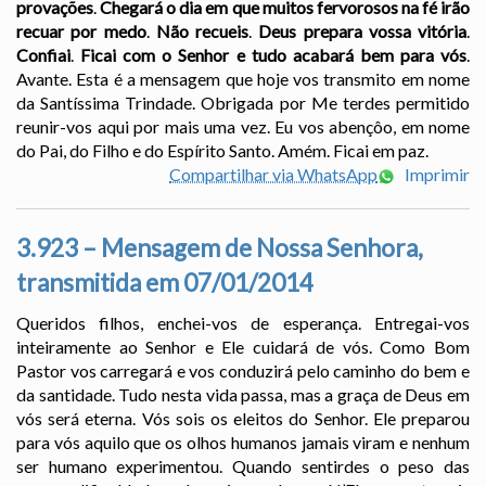
provações
.
Chegará o dia em que muitos fervorosos na fé irão
recuar por medo
.
Não recueis
.
Deus prepara vossa vitória
.
Confiai
.
Ficai com o Senhor e tudo acabará bem para vós
.
Avante. Esta é a mensagem que hoje vos transmito em nome
da Santíssima Trindade. Obrigada por Me terdes permitido
reunir-vos aqui por mais uma vez. Eu vos abençôo, em nome
do Pai, do Filho e do Espírito Santo. Amém. Ficai em paz.
Compartilhar via WhatsApp
Imprimir
3.923 – Mensagem de Nossa Senhora,
transmitida em 07/01/2014
Queridos filhos, enchei-vos de esperança. Entregai-vos
inteiramente ao Senhor e Ele cuidará de vós. Como Bom
Pastor vos carregará e vos conduzirá pelo caminho do bem e
da santidade. Tudo nesta vida passa, mas a graça de Deus em
vós será eterna. Vós sois os eleitos do Senhor. Ele preparou
para vós aquilo que os olhos humanos jamais viram e nenhum
ser humano experimentou. Quando sentirdes o peso das