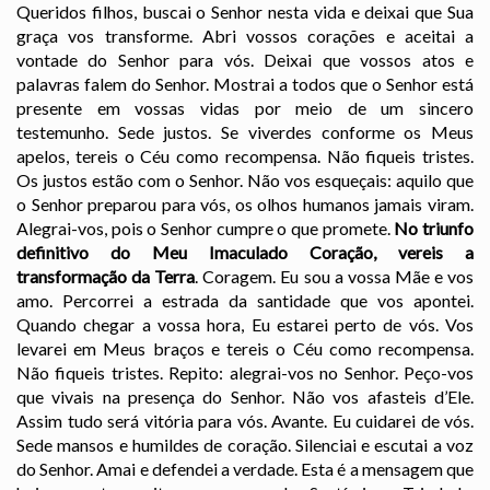
Queridos filhos, buscai o Senhor nesta vida e deixai que Sua
graça vos transforme. Abri vossos corações e aceitai a
vontade do Senhor para vós. Deixai que vossos atos e
palavras falem do Senhor. Mostrai a todos que o Senhor está
presente em vossas vidas por meio de um sincero
testemunho. Sede justos. Se viverdes conforme os Meus
apelos, tereis o Céu como recompensa. Não fiqueis tristes.
Os justos estão com o Senhor. Não vos esqueçais: aquilo que
o Senhor preparou para vós, os olhos humanos jamais viram.
Alegrai-vos, pois o Senhor cumpre o que promete.
No triunfo
definitivo do Meu Imaculado Coração, vereis a
transformação da Terra
. Coragem. Eu sou a vossa Mãe e vos
amo. Percorrei a estrada da santidade que vos apontei.
Quando chegar a vossa hora, Eu estarei perto de vós. Vos
levarei em Meus braços e tereis o Céu como recompensa.
Não fiqueis tristes. Repito: alegrai-vos no Senhor. Peço-vos
que vivais na presença do Senhor. Não vos afasteis d’Ele.
Assim tudo será vitória para vós. Avante. Eu cuidarei de vós.
Sede mansos e humildes de coração. Silenciai e escutai a voz
do Senhor. Amai e defendei a verdade. Esta é a mensagem que