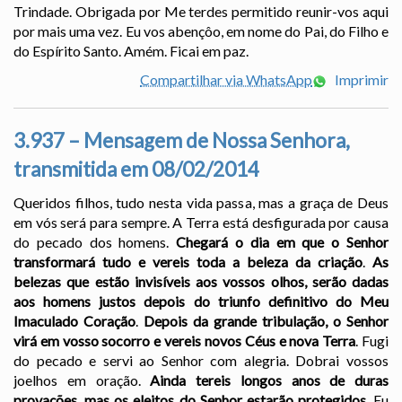
Trindade. Obrigada por Me terdes permitido reunir-vos aqui
por mais uma vez. Eu vos abençôo, em nome do Pai, do Filho e
do Espírito Santo. Amém. Ficai em paz.
Compartilhar via WhatsApp
Imprimir
3.937 – Mensagem de Nossa Senhora,
transmitida em 08/02/2014
Queridos filhos, tudo nesta vida passa, mas a graça de Deus
em vós será para sempre. A Terra está desfigurada por causa
do pecado dos homens.
Chegará o dia em que o Senhor
transformará tudo e vereis toda a beleza da criação
.
As
belezas que estão invisíveis aos vossos olhos, serão dadas
aos homens justos depois do triunfo definitivo do Meu
Imaculado Coração
.
Depois da grande tribulação, o Senhor
virá em vosso socorro e vereis novos Céus e nova Terra
. Fugi
do pecado e servi ao Senhor com alegria. Dobrai vossos
joelhos em oração.
Ainda tereis longos anos de duras
provações, mas os eleitos do Senhor estarão protegidos
. Eu