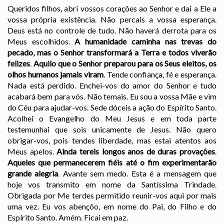
Queridos filhos, abri vossos corações ao Senhor e dai a Ele a
vossa própria existência. Não percais a vossa esperança.
Deus está no controle de tudo. Não haverá derrota para os
Meus escolhidos.
A humanidade caminha nas trevas do
pecado, mas o Senhor transformará a Terra e todos viverão
felizes
.
Aquilo que o Senhor preparou para os Seus eleitos, os
olhos humanos jamais viram
. Tende confiança, fé e esperança.
Nada está perdido. Enchei-vos do amor do Senhor e tudo
acabará bem para vós. Não temais. Eu sou a vossa Mãe e vim
do Céu para ajudar-vos. Sede dóceis a ação do Espírito Santo.
Acolhei o Evangelho do Meu Jesus e em toda parte
testemunhai que sois unicamente de Jesus. Não quero
obrigar-vos, pois tendes liberdade, mas estai atentos aos
Meus apelos.
Ainda tereis longos anos de duras provações
.
Aqueles que permanecerem fiéis até o fim experimentarão
grande alegria
. Avante sem medo. Esta é a mensagem que
hoje vos transmito em nome da Santíssima Trindade.
Obrigada por Me terdes permitido reunir-vos aqui por mais
uma vez. Eu vos abençôo, em nome do Pai, do Filho e do
Espírito Santo. Amém. Ficai em paz.