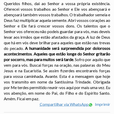
Queridos filhos, dai ao Senhor a vossa própria existência.
Oferecei vossos trabalhos ao Senhor e Ele vos abençoará e
abençoará também vossos trabalhos. O trabalhador semeia e
Deus faz multiplicar aquela semente. Abri vossos corações ao
Senhor e Ele fará crescer vossos dons. Os talentos que o
Senhor vos ofereceu não podeis guardar para vós, mas deveis
levar aos irmãos que estão afastados da graça. A luz de Deus
que há em vós deve brilhar para aqueles que estão nas trevas
do pecado.
A humanidade será surpreendida por dolorosos
acontecimentos
.
Aqueles que estão longe do Senhor gritarão
por socorro, mas para muitos será tarde
. Sofro por aquilo que
vem para vós. Buscai forças na oração, nas palavras do Meu
Jesus e na Eucaristia. Se assim fizerdes encontrareis forças
para vossa caminhada. Avante. Esta é a mensagem que hoje
vos transmito em nome da Santíssima Trindade. Obrigada
por Me terdes permitido reunir-vos aqui por mais uma vez. Eu
vos abençôo, em nome do Pai, do Filho e do Espírito Santo.
Amém. Ficai em paz.
Compartilhar via WhatsApp
Imprimir