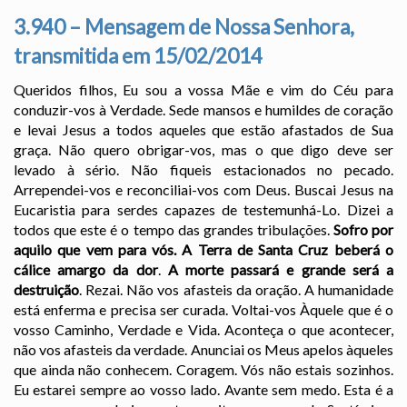
3.940 – Mensagem de Nossa Senhora,
transmitida em 15/02/2014
Queridos filhos, Eu sou a vossa Mãe e vim do Céu para
conduzir-vos à Verdade. Sede mansos e humildes de coração
e levai Jesus a todos aqueles que estão afastados de Sua
graça. Não quero obrigar-vos, mas o que digo deve ser
levado à sério. Não fiqueis estacionados no pecado.
Arrependei-vos e reconciliai-vos com Deus. Buscai Jesus na
Eucaristia para serdes capazes de testemunhá-Lo. Dizei a
todos que este é o tempo das grandes tribulações.
Sofro por
aquilo que vem para vós. A Terra de Santa Cruz beberá o
cálice amargo da dor
.
A morte passará e grande será a
destruição
. Rezai. Não vos afasteis da oração. A humanidade
está enferma e precisa ser curada. Voltai-vos Àquele que é o
vosso Caminho, Verdade e Vida. Aconteça o que acontecer,
não vos afasteis da verdade. Anunciai os Meus apelos àqueles
que ainda não conhecem. Coragem. Vós não estais sozinhos.
Eu estarei sempre ao vosso lado. Avante sem medo. Esta é a