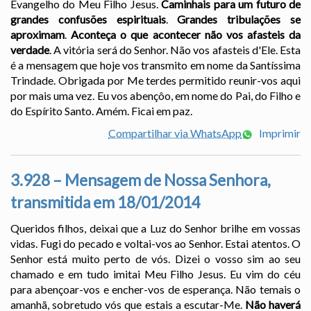
Evangelho do Meu Filho Jesus.
Caminhais para um futuro de
grandes confusões espirituais
.
Grandes tribulações se
aproximam
.
Aconteça o que acontecer não vos afasteis da
verdade
. A vitória será do Senhor. Não vos afasteis d'Ele. Esta
é a mensagem que hoje vos transmito em nome da Santíssima
Trindade. Obrigada por Me terdes permitido reunir-vos aqui
por mais uma vez. Eu vos abençôo, em nome do Pai, do Filho e
do Espírito Santo. Amém. Ficai em paz.
Compartilhar via WhatsApp
Imprimir
3.928 – Mensagem de Nossa Senhora,
transmitida em 18/01/2014
Queridos filhos, deixai que a Luz do Senhor brilhe em vossas
vidas. Fugi do pecado e voltai-vos ao Senhor. Estai atentos. O
Senhor está muito perto de vós. Dizei o vosso sim ao seu
chamado e em tudo imitai Meu Filho Jesus. Eu vim do céu
para abençoar-vos e encher-vos de esperança. Não temais o
amanhã, sobretudo vós que estais a escutar-Me.
Não haverá