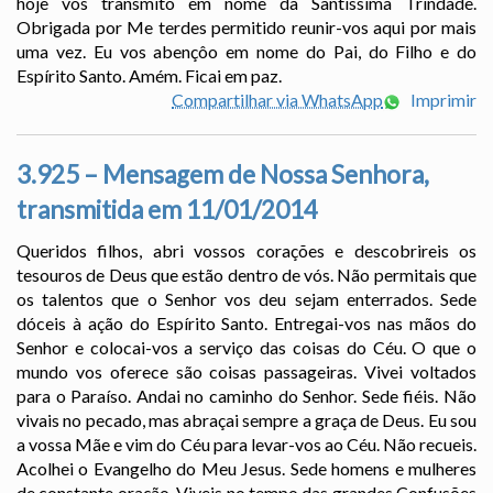
hoje vos transmito em nome da Santíssima Trindade.
Obrigada por Me terdes permitido reunir-vos aqui por mais
uma vez. Eu vos abençôo em nome do Pai, do Filho e do
Espírito Santo. Amém. Ficai em paz.
Compartilhar via WhatsApp
Imprimir
3.925 – Mensagem de Nossa Senhora,
transmitida em 11/01/2014
Queridos filhos, abri vossos corações e descobrireis os
tesouros de Deus que estão dentro de vós. Não permitais que
os talentos que o Senhor vos deu sejam enterrados. Sede
dóceis à ação do Espírito Santo. Entregai-vos nas mãos do
Senhor e colocai-vos a serviço das coisas do Céu. O que o
mundo vos oferece são coisas passageiras. Vivei voltados
para o Paraíso. Andai no caminho do Senhor. Sede fiéis. Não
vivais no pecado, mas abraçai sempre a graça de Deus. Eu sou
a vossa Mãe e vim do Céu para levar-vos ao Céu. Não recueis.
Acolhei o Evangelho do Meu Jesus. Sede homens e mulheres
de constante oração. Viveis no tempo das grandes Confusões