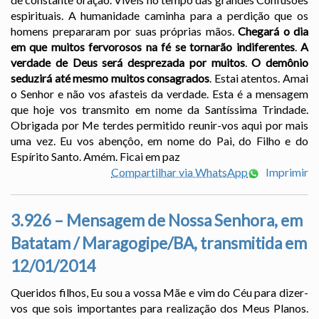
espirituais. A humanidade caminha para a perdição que os
homens prepararam por suas próprias mãos.
Chegará o dia
em que muitos fervorosos na fé se tornarão indiferentes
.
A
verdade de Deus será desprezada por muitos
.
O demônio
seduzirá até mesmo muitos consagrados
. Estai atentos. Amai
o Senhor e não vos afasteis da verdade. Esta é a mensagem
que hoje vos transmito em nome da Santíssima Trindade.
Obrigada por Me terdes permitido reunir-vos aqui por mais
uma vez. Eu vos abençôo, em nome do Pai, do Filho e do
Espírito Santo. Amém. Ficai em paz
Compartilhar via WhatsApp
Imprimir
3.926 – Mensagem de Nossa Senhora, em
Batatam / Maragogipe/BA, transmitida em
12/01/2014
Queridos filhos, Eu sou a vossa Mãe e vim do Céu para dizer-
vos que sois importantes para realização dos Meus Planos.