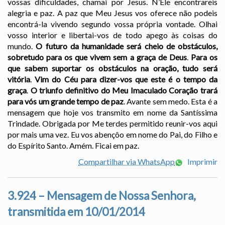
vossas dificuldades, chamai por Jesus. N’Ele encontrareis
alegria e paz. A paz que Meu Jesus vos oferece não podeis
encontrá-la vivendo segundo vossa própria vontade. Olhai
vosso interior e libertai-vos de todo apego às coisas do
mundo.
O futuro da humanidade será cheio de obstáculos,
sobretudo para os que vivem sem a graça de Deus
.
Para os
que sabem suportar os obstáculos na oração, tudo será
vitória
.
Vim do Céu para dizer-vos que este é o tempo da
graça
.
O triunfo definitivo do Meu Imaculado Coração trará
para vós um grande tempo de paz
. Avante sem medo. Esta é a
mensagem que hoje vos transmito em nome da Santíssima
Trindade. Obrigada por Me terdes permitido reunir-vos aqui
por mais uma vez. Eu vos abençôo em nome do Pai, do Filho e
do Espírito Santo. Amém. Ficai em paz.
Compartilhar via WhatsApp
Imprimir
3.924 – Mensagem de Nossa Senhora,
transmitida em 10/01/2014