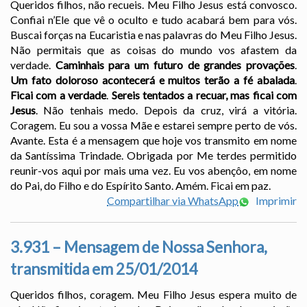
Queridos filhos, não recueis. Meu Filho Jesus está convosco.
Confiai n’Ele que vê o oculto e tudo acabará bem para vós.
Buscai forças na Eucaristia e nas palavras do Meu Filho Jesus.
Não permitais que as coisas do mundo vos afastem da
verdade.
Caminhais para um futuro de grandes provações
.
Um fato doloroso acontecerá e muitos terão a fé abalada
.
Ficai com a verdade
.
Sereis tentados a recuar, mas ficai com
Jesus
. Não tenhais medo. Depois da cruz, virá a vitória.
Coragem. Eu sou a vossa Mãe e estarei sempre perto de vós.
Avante. Esta é a mensagem que hoje vos transmito em nome
da Santíssima Trindade. Obrigada por Me terdes permitido
reunir-vos aqui por mais uma vez. Eu vos abençôo, em nome
do Pai, do Filho e do Espírito Santo. Amém. Ficai em paz.
Compartilhar via WhatsApp
Imprimir
3.931 – Mensagem de Nossa Senhora,
transmitida em 25/01/2014
Queridos filhos, coragem. Meu Filho Jesus espera muito de