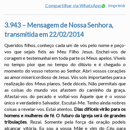
Compartilhar via WhatsApp
Imprimir
3.943 – Mensagem de Nossa Senhora,
transmitida em 22/02/2014
Queridos filhos, conheço cada um de vós pelo nome e peço-
vos que sejais fiéis ao Meu Filho Jesus. Enchei-vos de
coragem e testemunhai em toda parte os Meus apelos. Viveis
no tempo pior que no tempo do dilúvio e é chegado o
momento do vosso retorno ao Senhor. Abri vossos corações
ao amor misericordioso de Jesus. Vós sois importantes para a
realização dos Meus planos. Sede dóceis. Não permitais que
as coisas do mundo vos afastem do caminho da graça.
Afastai-vos do pecado e voltai-vos Àquele que é o vosso
único e verdadeiro Salvador. Escutai-Me. Tenho ainda nobres
coisas a revelar-vos. Estai atentos.
Dias difíceis virão para os
homens e mulheres de fé
.
O futuro da Igreja será de grandes
tribulações
. Rezai. Somente pela força da oração podeis
alcançar vitória. Eu sou a vossa Mãe e vim do Céu para