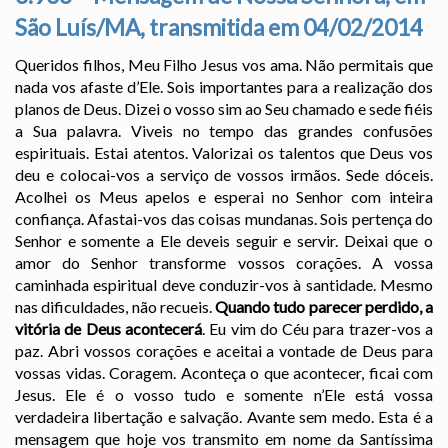
São Luís/MA, transmitida em 04/02/2014
Queridos filhos, Meu Filho Jesus vos ama. Não permitais que
nada vos afaste d’Ele. Sois importantes para a realização dos
planos de Deus. Dizei o vosso sim ao Seu chamado e sede fiéis
a Sua palavra. Viveis no tempo das grandes confusões
espirituais. Estai atentos. Valorizai os talentos que Deus vos
deu e colocai-vos a serviço de vossos irmãos. Sede dóceis.
Acolhei os Meus apelos e esperai no Senhor com inteira
confiança. Afastai-vos das coisas mundanas. Sois pertença do
Senhor e somente a Ele deveis seguir e servir. Deixai que o
amor do Senhor transforme vossos corações. A vossa
caminhada espiritual deve conduzir-vos à santidade. Mesmo
nas dificuldades, não recueis.
Quando tudo parecer perdido, a
vitória de Deus acontecerá
. Eu vim do Céu para trazer-vos a
paz. Abri vossos corações e aceitai a vontade de Deus para
vossas vidas. Coragem. Aconteça o que acontecer, ficai com
Jesus. Ele é o vosso tudo e somente n’Ele está vossa
verdadeira libertação e salvação. Avante sem medo. Esta é a
mensagem que hoje vos transmito em nome da Santíssima