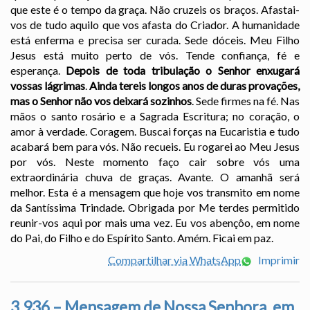
que este é o tempo da graça. Não cruzeis os braços. Afastai-
vos de tudo aquilo que vos afasta do Criador. A humanidade
está enferma e precisa ser curada. Sede dóceis. Meu Filho
Jesus está muito perto de vós. Tende confiança, fé e
esperança.
Depois de toda tribulação o Senhor enxugará
vossas lágrimas
.
Ainda tereis longos anos de duras provações,
mas o Senhor não vos deixará sozinhos
. Sede firmes na fé. Nas
mãos o santo rosário e a Sagrada Escritura; no coração, o
amor à verdade. Coragem. Buscai forças na Eucaristia e tudo
acabará bem para vós. Não recueis. Eu rogarei ao Meu Jesus
por vós. Neste momento faço cair sobre vós uma
extraordinária chuva de graças. Avante. O amanhã será
melhor. Esta é a mensagem que hoje vos transmito em nome
da Santíssima Trindade. Obrigada por Me terdes permitido
reunir-vos aqui por mais uma vez. Eu vos abençôo, em nome
do Pai, do Filho e do Espírito Santo. Amém. Ficai em paz.
Compartilhar via WhatsApp
Imprimir
3.936 – Mensagem de Nossa Senhora, em