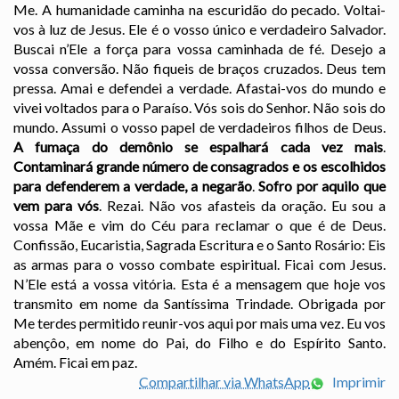
Me. A humanidade caminha na escuridão do pecado. Voltai-
vos à luz de Jesus. Ele é o vosso único e verdadeiro Salvador.
Buscai n’Ele a força para vossa caminhada de fé. Desejo a
vossa conversão. Não fiqueis de braços cruzados. Deus tem
pressa. Amai e defendei a verdade. Afastai-vos do mundo e
vivei voltados para o Paraíso. Vós sois do Senhor. Não sois do
mundo. Assumi o vosso papel de verdadeiros filhos de Deus.
A fumaça do demônio se espalhará cada vez mais
.
Contaminará grande número de consagrados e os escolhidos
para defenderem a verdade, a negarão
.
Sofro por aquilo que
vem para vós
. Rezai. Não vos afasteis da oração. Eu sou a
vossa Mãe e vim do Céu para reclamar o que é de Deus.
Confissão, Eucaristia, Sagrada Escritura e o Santo Rosário: Eis
as armas para o vosso combate espiritual. Ficai com Jesus.
N’Ele está a vossa vitória. Esta é a mensagem que hoje vos
transmito em nome da Santíssima Trindade. Obrigada por
Me terdes permitido reunir-vos aqui por mais uma vez. Eu vos
abençôo, em nome do Pai, do Filho e do Espírito Santo.
Amém. Ficai em paz.
Compartilhar via WhatsApp
Imprimir