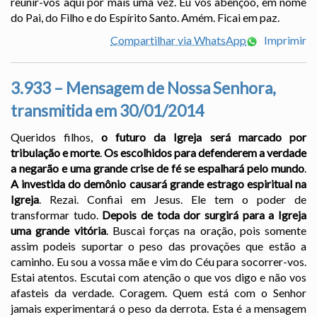
reunir-vos aqui por mais uma vez. Eu vos abençôo, em nome
do Pai, do Filho e do Espírito Santo. Amém. Ficai em paz.
Compartilhar via WhatsApp
Imprimir
3.933 – Mensagem de Nossa Senhora,
transmitida em 30/01/2014
Queridos filhos,
o futuro da Igreja será marcado por
tribulação e morte
.
Os escolhidos para defenderem a verdade
a negarão e uma grande crise de fé se espalhará pelo mundo
.
A investida do demônio causará grande estrago espiritual na
Igreja
. Rezai. Confiai em Jesus. Ele tem o poder de
transformar tudo.
Depois de toda dor surgirá para a Igreja
uma grande vitória
. Buscai forças na oração, pois somente
assim podeis suportar o peso das provações que estão a
caminho. Eu sou a vossa mãe e vim do Céu para socorrer-vos.
Estai atentos. Escutai com atenção o que vos digo e não vos
afasteis da verdade. Coragem. Quem está com o Senhor
jamais experimentará o peso da derrota. Esta é a mensagem