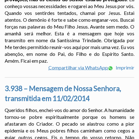
conheço vossas necessidades e rogarei ao Meu Jesus por vós.
Quando vos sentirdes tentados, chamai por Jesus. Estai
atentos. O demônio é forte e sabe como enganar-vos. Buscai
forças nas palavras do Meu Filho Jesus. Avante sem medo. O
amanhã será melhor. Esta é a mensagem que hoje vos
transmito em nome da Santíssima Trindade. Obrigada por
Me terdes permitido reunir-vos aqui por mais uma vez. Eu vos
abençôo, em nome do Pai, do Filho e do Espírito Santo.
Amém. Ficai em paz.
Compartilhar via WhatsApp
Imprimir
3.938 – Mensagem de Nossa Senhora,
transmitida em 11/02/2014
Queridos filhos, enchei-vos do amor do Senhor. A humanidade
tornou-se pobre espiritualmente porque os homens se
afastaram do Criador. O pecado se alastrou como a pior
epidemia e os Meus pobres filhos caminham como cegos a
guiar outros cegos. Eis o tempo do vosso retorno. Não