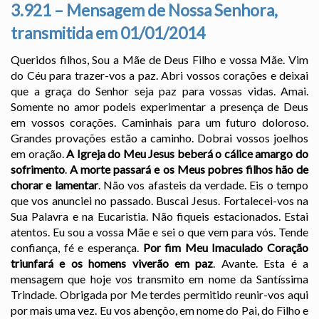
3.921 – Mensagem de Nossa Senhora,
transmitida em 01/01/2014
Queridos filhos, Sou a Mãe de Deus Filho e vossa Mãe. Vim
do Céu para trazer-vos a paz. Abri vossos corações e deixai
que a graça do Senhor seja paz para vossas vidas. Amai.
Somente no amor podeis experimentar a presença de Deus
em vossos corações. Caminhais para um futuro doloroso.
Grandes provações estão a caminho. Dobrai vossos joelhos
em oração.
A Igreja do Meu Jesus beberá o cálice amargo do
sofrimento
.
A morte passará e os Meus pobres filhos hão de
chorar e lamentar
. Não vos afasteis da verdade. Eis o tempo
que vos anunciei no passado. Buscai Jesus. Fortalecei-vos na
Sua Palavra e na Eucaristia. Não fiqueis estacionados. Estai
atentos. Eu sou a vossa Mãe e sei o que vem para vós. Tende
confiança, fé e esperança.
Por fim Meu Imaculado Coração
triunfará e os homens viverão em paz
. Avante. Esta é a
mensagem que hoje vos transmito em nome da Santíssima
Trindade. Obrigada por Me terdes permitido reunir-vos aqui
por mais uma vez. Eu vos abençôo, em nome do Pai, do Filho e