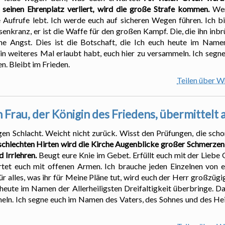
 seinen Ehrenplatz verliert, wird die große Strafe kommen.
Wen
 Aufrufe lebt. Ich werde euch auf sicheren Wegen führen. Ich bi
nkranz, er ist die Waffe für den großen Kampf. Die, die ihn inb
ne Angst. Dies ist die Botschaft, die Ich euch heute im Namen
 ein weiteres Mal erlaubt habt, euch hier zu versammeln. Ich seg
n. Bleibt im Frieden.
Teilen über 
 Frau, der Königin des Friedens, übermittelt
tigen Schlacht. Weicht nicht zurück. Wisst den Prüfungen, die sc
chlechten Hirten wird die Kirche Augenblicke großer Schmerzen 
 Irrlehren.
Beugt eure Knie im Gebet. Erfüllt euch mit der Liebe 
tet euch mit offenen Armen. Ich brauche jeden Einzelnen von e
ür alles, was ihr für Meine Pläne tut, wird euch der Herr großzüg
 heute im Namen der Allerheiligsten Dreifaltigkeit überbringe. Da
meln. Ich segne euch im Namen des Vaters, des Sohnes und des Hei