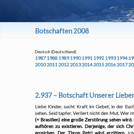
Botschaften 2008
Deutsch (Deutschland)
1987
1988
1989
1990
1991
1992
1993
1994
19
2010
2011
2012
2013
2014
2015
2016
2017
20
2.937 – Botschaft Unserer Lieben
Liebe Kinder, sucht Kraft im Gebet, in der Euc
sehen. Seid tapfer. Verliert nicht den Mut. Wer 
(= Brasilien) eine große Zerstörung sehen wird
aufhören zu existieren. Derjenige, der sich Ch
erreichen. Der Thron Petri wird erzittern.
Ich