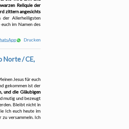
warzen Reliquie der
d zittern angesichts
der Allerheiligsten
ne euch im Namen des
WhatsApp
Drucken
o Norte / CE,
Meinen Jesus für euch
und gekommen ist der
n, und die Gläubigen
eid mutig und bezeugt
rden. Bleibt nicht in
die Ich euch heute im
er zu versammeln. Ich