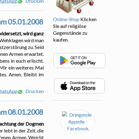
WhatsApp
Drucken
Online-Shop
Klicken
 am 05.01.2008
Sie auf religiöse
Gegenstände zu
widersetzt, wird ganz
kaufen.
 Wehklagen wird man
stzerstörung zu. Seid
fenen Armen erwartet.
ens in euch erlischt.
 Mir ein weiteres Mal
tes. Amen. Bleibt im
WhatsApp
Drucken
 am 08.01.2008
Verachtung der Dogmen
 lebt in der Zeit, die
offenen Armen. Weicht