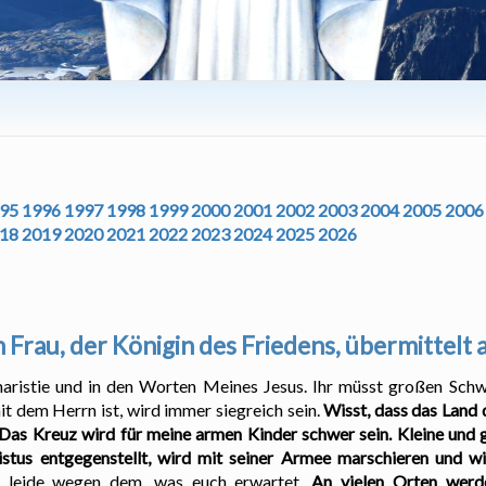
95
1996
1997
1998
1999
2000
2001
2002
2003
2004
2005
2006
18
2019
2020
2021
2022
2023
2024
2025
2026
 Frau, der Königin des Friedens, übermittelt
haristie und in den Worten Meines Jesus. Ihr müsst großen Schw
mit dem Herrn ist, wird immer siegreich sein.
Wisst, dass das Land 
. Das Kreuz wird für meine armen Kinder schwer sein. Kleine und
ristus entgegenstellt, wird mit seiner Armee marschieren und w
 leide wegen dem, was euch erwartet.
An vielen Orten werd