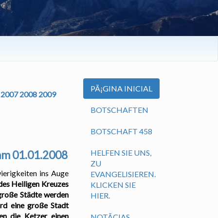
PÃ¡GINA INICIAL
2007
2008
2009
BOTSCHAFTEN
BOTSCHAFT 458
HELFEN SIE UNS,
 am 01.01.2008
ZU
ierigkeiten ins Auge
EVANGELISIEREN.
des Heiligen Kreuzes
KLICKEN SIE
 große Städte werden
HIER.
ird eine große Stadt
en die Ketzer einen
NOTÃ­CIAS