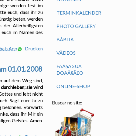
ige werden fest im
tte euch, dass ihr zu
TERMINKALENDER
rünstig beten, werden
 der Allerheiligsten
PHOTO GALLERY
ne euch im Namen des
BÃ­BLIA
WhatsApp
Drucken
VÃ­DEOS
FAÃ§A SUA
 am 01.01.2008
DOAÃ§Ã£O
hon auf dem Weg sind,
ONLINE-SHOP
durchleben; sie wird
Gottes und lebt nicht
uch. Sagt euer Ja zu
Buscar no site:
ig belohnen. Vorwärts
nke, dass ihr Mir ein
ligen Geistes. Amen.