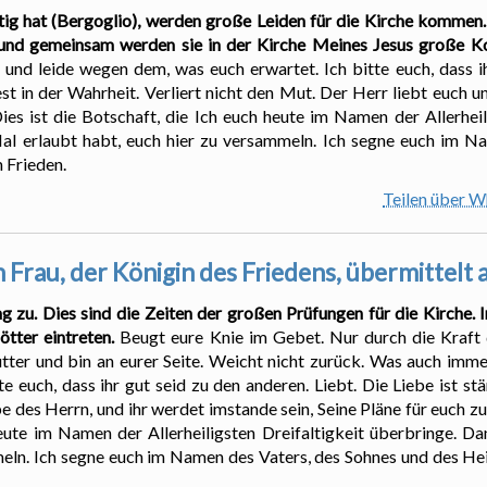
g hat (Bergoglio), werden große Leiden für die Kirche kommen. E
 und gemeinsam werden sie in der Kirche Meines Jesus große Ko
und leide wegen dem, was euch erwartet. Ich bitte euch, dass ihr
 in der Wahrheit. Verliert nicht den Mut. Der Herr liebt euch un
es ist die Botschaft, die Ich euch heute im Namen der Allerheil
Mal erlaubt habt, euch hier zu versammeln. Ich segne euch im N
 Frieden.
Teilen über 
 Frau, der Königin des Friedens, übermittelt
g zu. Dies sind die Zeiten der großen Prüfungen für die Kirche. In 
tter eintreten.
Beugt eure Knie im Gebet. Nur durch die Kraft 
tter und bin an eurer Seite. Weicht nicht zurück. Was auch immer
e euch, dass ihr gut seid zu den anderen. Liebt. Die Liebe ist st
ebe des Herrn, und ihr werdet imstande sein, Seine Pläne für euch z
eute im Namen der Allerheiligsten Dreifaltigkeit überbringe. Da
meln. Ich segne euch im Namen des Vaters, des Sohnes und des Hei