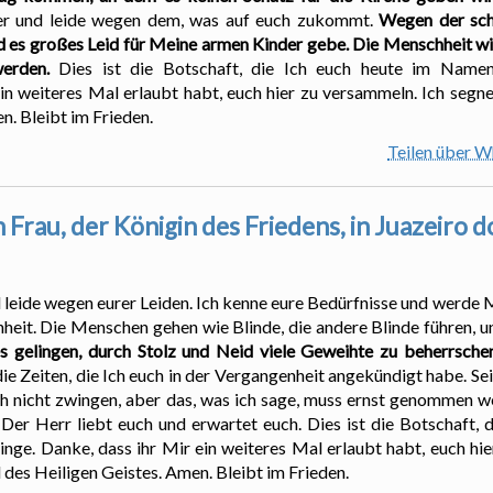
ter und leide wegen dem, was auf euch zukommt.
Wegen der sch
es großes Leid für Meine armen Kinder gebe. Die Menschheit wir
werden.
Dies ist die Botschaft, die Ich euch heute im Namen 
 ein weiteres Mal erlaubt habt, euch hier zu versammeln. Ich seg
n. Bleibt im Frieden.
Teilen über 
Frau, der Königin des Friedens, in Juazeiro d
 leide wegen eurer Leiden. Ich kenne eure Bedürfnisse und werde 
hheit. Die Menschen gehen wie Blinde, die andere Blinde führen, 
s gelingen, durch Stolz und Neid viele Geweihte zu beherrsche
die Zeiten, die Ich euch in der Vergangenheit angekündigt habe. S
uch nicht zwingen, aber das, was ich sage, muss ernst genommen we
Der Herr liebt euch und erwartet euch. Dies ist die Botschaft, 
inge. Danke, dass ihr Mir ein weiteres Mal erlaubt habt, euch hi
des Heiligen Geistes. Amen. Bleibt im Frieden.