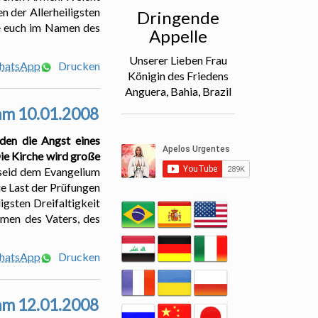
en der Allerheiligsten
Dringende
ne euch im Namen des
Appelle
Unserer Lieben Frau
WhatsApp
Drucken
Königin des Friedens
Anguera, Bahia, Brazil
 am 10.01.2008
den die Angst eines
ie Kirche wird große
 seid dem Evangelium
ie Last der Prüfungen
igsten Dreifaltigkeit
amen des Vaters, des
WhatsApp
Drucken
 am 12.01.2008