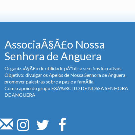
AssociaÃ§Ã£o Nossa
Senhora de Anguera
OrganizaÃ§Ã£o de utilidade pÃºblica sem fins lucrativos.
Objetivo: divulgar os Apelos de Nossa Senhora de Anguera,
promover palestras sobre a paz e a famÃ­lia.
Com o apoio do grupo EXÃ‰RCITO DE NOSSA SENHORA
DE ANGUERA