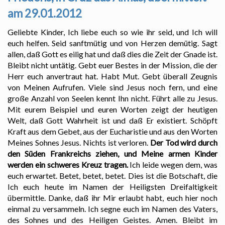
am 29.01.2012
Geliebte Kinder, Ich liebe euch so wie ihr seid, und Ich will
euch helfen. Seid sanftmütig und von Herzen demütig. Sagt
allen, daß Gott es eilig hat und daß dies die Zeit der Gnade ist.
Bleibt nicht untätig. Gebt euer Bestes in der Mission, die der
Herr euch anvertraut hat. Habt Mut. Gebt überall Zeugnis
von Meinen Aufrufen. Viele sind Jesus noch fern, und eine
große Anzahl von Seelen kennt Ihn nicht. Führt alle zu Jesus.
Mit eurem Beispiel und euren Worten zeigt der heutigen
Welt, daß Gott Wahrheit ist und daß Er existiert. Schöpft
Kraft aus dem Gebet, aus der Eucharistie und aus den Worten
Meines Sohnes Jesus. Nichts ist verloren.
Der Tod wird durch
den Süden Frankreichs ziehen, und Meine armen Kinder
werden ein schweres Kreuz tragen.
Ich leide wegen dem, was
euch erwartet. Betet, betet, betet. Dies ist die Botschaft, die
Ich euch heute im Namen der Heiligsten Dreifaltigkeit
übermittle. Danke, daß ihr Mir erlaubt habt, euch hier noch
einmal zu versammeln. Ich segne euch im Namen des Vaters,
des Sohnes und des Heiligen Geistes. Amen. Bleibt im