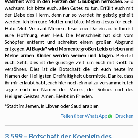
Wahrheit wird in den Herzen der Gläubigen herrschen.
Seid
wachsam. Ich bitte euch, allen Gutes zu tun. Erfüllt euch mit
der Liebe des Herrn, denn nur so werdet ihr geistig geheilt
werden. Ich bin eure Mutter und bitte Meinen Jesus für euch.
Habt Mut. Vertraut Meinem Jesus euer Dasein an. In Ihm ist
eure Hoffnung, euer Heil. Die Menschheit hat sich vom
Schöpfer entfernt und schreitet einem großen Abgrund
entgegen.
Al Bayda* wird Momente großen Leids erleben und
Meine armen Kinder werden weinen und klagen.
Bekehrt
euch. Seht, dies ist die günstige Zeit, um euch mit Gott zu
versöhnen. Dies ist die Botschaft die ich euch heute im
Namen der Heiligsten Dreifaltigkeit übermittle. Danke, dass
ihr mir erlaubt habt, euch hier noch einmal zu versammeln. Ich
segne euch im Namen des Vaters, des Sohnes und des
Heiligen Geistes. Amen. Bleibt im Frieden.
*Stadt im Jemen, in Libyen oder Saudiarabien
Teilen über WhatsApp
Drucken
3.599 – Botschaft der Koenigin des