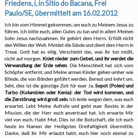
Friedens, i, in Sítio do Bacana, Frei
Paulo/SE, übermittelt am 16.02.2012
Ich bin vom Himmel gekommen, um euch zu Meinem Jesus zu
führen. Ich bitte euch, allen Gutes zu tun und in allem Meinen
Sohn Jesus nachzuahmen. Ihr gehört dem Herrn. Erfüllt nicht
den Willen der Welt. Meidet die Sünde und dient dem Herrn in
Treue. Gott hat es eilig. Verschiebt das, was ihr tun müßt,
nicht auf morgen.
Kniet nieder zum Gebet, und ihr werdet die
Verwandlung der Erde sehen
. Die Menschheit hat sich vom
Schöpfer entfernt, und Meine armen Kinder gehen umher wie
Blinde, die von Blinden geführt werden. Bereut und kehrt um.
Seht, dies ist die günstige Zeit für euer Ja.
Sopot (Polen) und
Turbo (Kolumbien oder Kenia): der Tod wird kommen, und
die Zerstörung wird groß sein.
Ich leide wegen dem, was euch
erwartet. Lebt Meine Aufrufe und gebt euer Bestes in der
Mission, die der Herr euch anvertraut hat. Ich erwarte Mir
viel von euch. Habt Mut. Dies ist die Botschaft, die Ich euch
heute im Namen der Heiligsten Dreifaltigkeit übermittle.
Danke, daß ihr Mir erlaubt habt, euch hier noch einmal zu