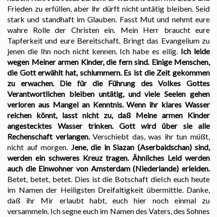
Frieden zu erfüllen, aber ihr dürft nicht untätig bleiben. Seid
stark und standhaft im Glauben. Fasst Mut und nehmt eure
wahre Rolle der Christen ein. Mein Herr braucht eure
Tapferkeit und eure Bereitschaft. Bringt das Evangelium zu
jenen die Ihn noch nicht kennen. Ich habe es eilig.
Ich leide
wegen Meiner armen Kinder, die fern sind. Einige Menschen,
die Gott erwählt hat, schlummern. Es ist die Zeit gekommen
zu erwachen. Die für die Führung des Volkes Gottes
Verantwortlichen bleiben untätig, und viele Seelen gehen
verloren aus Mangel an Kenntnis. Wenn ihr klares Wasser
reichen könnt, lasst nicht zu, daß Meine armen Kinder
angestecktes Wasser trinken. Gott wird über sie alle
Rechenschaft verlangen.
Verschiebt das, was ihr tun müßt,
nicht auf morgen.
Jene, die in Siazan (Aserbaidschan) sind,
werden ein schweres Kreuz tragen. Ähnliches Leid werden
auch die Einwohner von Amsterdam (Niederlande) erleiden.
Betet, betet, betet. Dies ist die Botschaft dieIch euch heute
im Namen der Heiligsten Dreifaltigkeit übermittle. Danke,
daß ihr Mir erlaubt habt, euch hier noch einmal zu
versammeln. Ich segne euch im Namen des Vaters, des Sohnes