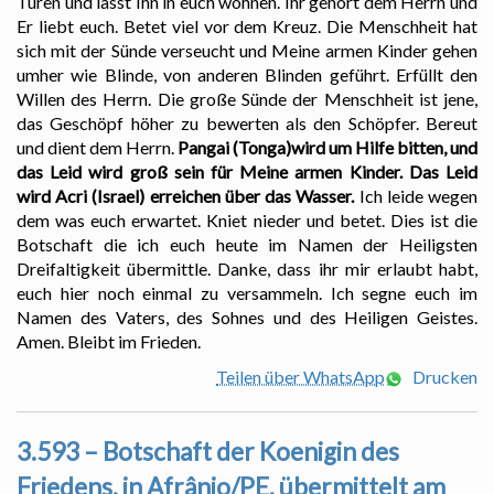
Türen und lasst Ihn in euch wohnen. Ihr gehört dem Herrn und
Er liebt euch. Betet viel vor dem Kreuz. Die Menschheit hat
sich mit der Sünde verseucht und Meine armen Kinder gehen
umher wie Blinde, von anderen Blinden geführt. Erfüllt den
Willen des Herrn. Die große Sünde der Menschheit ist jene,
das Geschöpf höher zu bewerten als den Schöpfer. Bereut
und dient dem Herrn.
Pangai (Tonga)wird um Hilfe bitten, und
das Leid wird groß sein für Meine armen Kinder. Das Leid
wird Acri (Israel) erreichen über das Wasser.
Ich leide wegen
dem was euch erwartet. Kniet nieder und betet. Dies ist die
Botschaft die ich euch heute im Namen der Heiligsten
Dreifaltigkeit übermittle. Danke, dass ihr mir erlaubt habt,
euch hier noch einmal zu versammeln. Ich segne euch im
Namen des Vaters, des Sohnes und des Heiligen Geistes.
Amen. Bleibt im Frieden.
Teilen über WhatsApp
Drucken
3.593 – Botschaft der Koenigin des
Friedens, in Afrânio/PE, übermittelt am