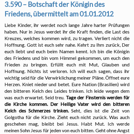
3.590 – Botschaft der Königin des
Friedens, übermittelt am 01.01.2012
Liebe Kinder, ihr werdet noch lange Jahre harter Prüfungen
haben. Nur in Jesus werdet ihr die Kraft finden, die Last des
Kreuzes, welches kommen wird, zu tragen. Verliert nicht die
Hoffnung. Gott ist euch sehr nahe. Kehrt zu Ihm zurück, Der
euch liebt und euch beim Namen kennt. Ich bin die Königin
des Friedens und bin vom Himmel gekommen, um euch den
Frieden zu bringen. Erfüllt euch mit Mut, Glauben und
Hoffnung. Nichts ist verloren. Ich will euch sagen, dass ihr
wichtig seid für die Verwirklichung meiner Pläne. Öffnet eure
Herzen. Kniet nieder und betet. Eure Nation (Brasilien) wird
den bitteren Kelch des Leides trinken. Ich leide wegen dem
was euch erwartet. Seid treu.
Tage der Finsternis werden für
die Kirche kommen. Der Heilige Vater wird den bitteren
Kelch des Schmerzes trinken.
Seht, dies ist die Zeit von
Golgotha für die Kirche. Zieht euch nicht zurück. Was auch
geschehen mag, bleibt bei Jesus. Habt Mut. Ich werde
meinen Sohn Jesus für jeden von euch bitten. Geht ohne Angst