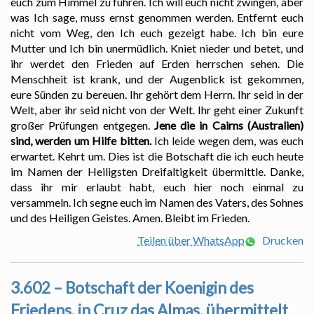
euch zum Himmel zu führen. Ich will euch nicht zwingen, aber
was Ich sage, muss ernst genommen werden. Entfernt euch
nicht vom Weg, den Ich euch gezeigt habe. Ich bin eure
Mutter und Ich bin unermüdlich. Kniet nieder und betet, und
ihr werdet den Frieden auf Erden herrschen sehen. Die
Menschheit ist krank, und der Augenblick ist gekommen,
eure Sünden zu bereuen. Ihr gehört dem Herrn. Ihr seid in der
Welt, aber ihr seid nicht von der Welt. Ihr geht einer Zukunft
großer Prüfungen entgegen.
Jene die in Cairns (Australien)
sind, werden um Hilfe bitten.
Ich leide wegen dem, was euch
erwartet. Kehrt um. Dies ist die Botschaft die ich euch heute
im Namen der Heiligsten Dreifaltigkeit übermittle. Danke,
dass ihr mir erlaubt habt, euch hier noch einmal zu
versammeln. Ich segne euch im Namen des Vaters, des Sohnes
und des Heiligen Geistes. Amen. Bleibt im Frieden.
Teilen über WhatsApp
Drucken
3.602 – Botschaft der Koenigin des
Friedens, in Cruz das Almas, übermittelt