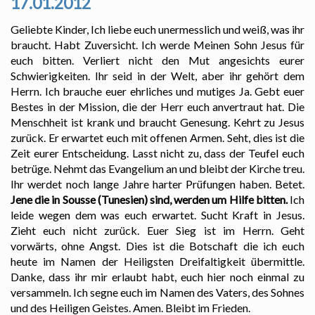
17.01.2012
Geliebte Kinder, Ich liebe euch unermesslich und weiß, was ihr
braucht. Habt Zuversicht. Ich werde Meinen Sohn Jesus für
euch bitten. Verliert nicht den Mut angesichts eurer
Schwierigkeiten. Ihr seid in der Welt, aber ihr gehört dem
Herrn. Ich brauche euer ehrliches und mutiges Ja. Gebt euer
Bestes in der Mission, die der Herr euch anvertraut hat. Die
Menschheit ist krank und braucht Genesung. Kehrt zu Jesus
zurück. Er erwartet euch mit offenen Armen. Seht, dies ist die
Zeit eurer Entscheidung. Lasst nicht zu, dass der Teufel euch
betrüge. Nehmt das Evangelium an und bleibt der Kirche treu.
Ihr werdet noch lange Jahre harter Prüfungen haben. Betet.
Jene die in Sousse (Tunesien) sind, werden um Hilfe bitten.
Ich
leide wegen dem was euch erwartet. Sucht Kraft in Jesus.
Zieht euch nicht zurück. Euer Sieg ist im Herrn. Geht
vorwärts, ohne Angst. Dies ist die Botschaft die ich euch
heute im Namen der Heiligsten Dreifaltigkeit übermittle.
Danke, dass ihr mir erlaubt habt, euch hier noch einmal zu
versammeln. Ich segne euch im Namen des Vaters, des Sohnes
und des Heiligen Geistes. Amen. Bleibt im Frieden.