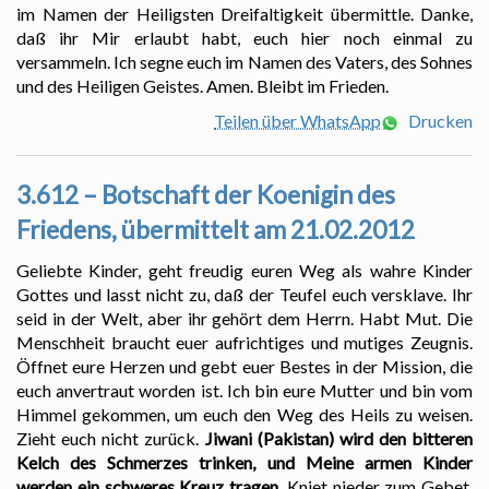
im Namen der Heiligsten Dreifaltigkeit übermittle. Danke,
daß ihr Mir erlaubt habt, euch hier noch einmal zu
versammeln. Ich segne euch im Namen des Vaters, des Sohnes
und des Heiligen Geistes. Amen. Bleibt im Frieden.
Teilen über WhatsApp
Drucken
3.612 – Botschaft der Koenigin des
Friedens, übermittelt am 21.02.2012
Geliebte Kinder, geht freudig euren Weg als wahre Kinder
Gottes und lasst nicht zu, daß der Teufel euch versklave. Ihr
seid in der Welt, aber ihr gehört dem Herrn. Habt Mut. Die
Menschheit braucht euer aufrichtiges und mutiges Zeugnis.
Öffnet eure Herzen und gebt euer Bestes in der Mission, die
euch anvertraut worden ist. Ich bin eure Mutter und bin vom
Himmel gekommen, um euch den Weg des Heils zu weisen.
Zieht euch nicht zurück.
Jiwani (Pakistan) wird den bitteren
Kelch des Schmerzes trinken, und Meine armen Kinder
werden ein schweres Kreuz tragen.
Kniet nieder zum Gebet,