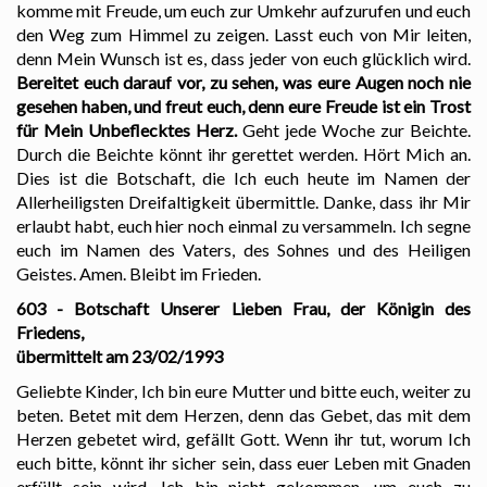
komme mit Freude, um euch zur Umkehr aufzurufen und euch
den Weg zum Himmel zu zeigen. Lasst euch von Mir leiten,
denn Mein Wunsch ist es, dass jeder von euch glücklich wird.
Bereitet euch darauf vor, zu sehen, was eure Augen noch nie
gesehen haben, und freut euch, denn eure Freude ist ein Trost
für Mein Unbeflecktes Herz.
Geht jede Woche zur Beichte.
Durch die Beichte könnt ihr gerettet werden. Hört Mich an.
Dies ist die Botschaft, die Ich euch heute im Namen der
Allerheiligsten Dreifaltigkeit übermittle. Danke, dass ihr Mir
erlaubt habt, euch hier noch einmal zu versammeln. Ich segne
euch im Namen des Vaters, des Sohnes und des Heiligen
Geistes. Amen. Bleibt im Frieden.
603 - Botschaft Unserer Lieben Frau, der Königin des
Friedens,
übermittelt am 23/02/1993
Geliebte Kinder, Ich bin eure Mutter und bitte euch, weiter zu
beten. Betet mit dem Herzen, denn das Gebet, das mit dem
Herzen gebetet wird, gefällt Gott. Wenn ihr tut, worum Ich
euch bitte, könnt ihr sicher sein, dass euer Leben mit Gnaden
erfüllt sein wird. Ich bin nicht gekommen, um euch zu