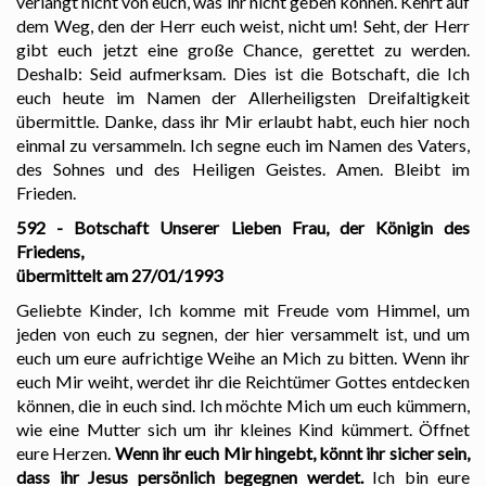
verlangt nicht von euch, was ihr nicht geben können. Kehrt auf
dem Weg, den der Herr euch weist, nicht um! Seht, der Herr
gibt euch jetzt eine große Chance, gerettet zu werden.
Deshalb: Seid aufmerksam. Dies ist die Botschaft, die Ich
euch heute im Namen der Allerheiligsten Dreifaltigkeit
übermittle. Danke, dass ihr Mir erlaubt habt, euch hier noch
einmal zu versammeln. Ich segne euch im Namen des Vaters,
des Sohnes und des Heiligen Geistes. Amen. Bleibt im
Frieden.
592 - Botschaft Unserer Lieben Frau, der Königin des
Friedens,
übermittelt am 27/01/1993
Geliebte Kinder, Ich komme mit Freude vom Himmel, um
jeden von euch zu segnen, der hier versammelt ist, und um
euch um eure aufrichtige Weihe an Mich zu bitten. Wenn ihr
euch Mir weiht, werdet ihr die Reichtümer Gottes entdecken
können, die in euch sind. Ich möchte Mich um euch kümmern,
wie eine Mutter sich um ihr kleines Kind kümmert. Öffnet
eure Herzen.
Wenn ihr euch Mir hingebt, könnt ihr sicher sein,
dass ihr Jesus persönlich begegnen werdet.
Ich bin eure