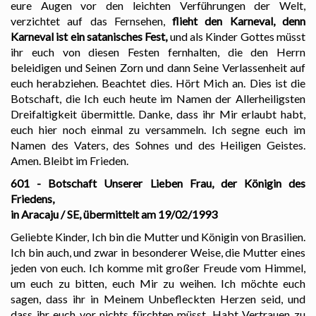
eure Augen vor den leichten Verführungen der Welt,
verzichtet auf das Fernsehen,
flieht den Karneval, denn
Karneval ist ein satanisches Fest,
und als Kinder Gottes müsst
ihr euch von diesen Festen fernhalten, die den Herrn
beleidigen und Seinen Zorn und dann Seine Verlassenheit auf
euch herabziehen. Beachtet dies. Hört Mich an. Dies ist die
Botschaft, die Ich euch heute im Namen der Allerheiligsten
Dreifaltigkeit übermittle. Danke, dass ihr Mir erlaubt habt,
euch hier noch einmal zu versammeln. Ich segne euch im
Namen des Vaters, des Sohnes und des Heiligen Geistes.
Amen. Bleibt im Frieden.
601 - Botschaft Unserer Lieben Frau, der Königin des
Friedens,
in Aracaju / SE, übermittelt am 19/02/1993
Geliebte Kinder, Ich bin die Mutter und Königin von Brasilien.
Ich bin auch, und zwar in besonderer Weise, die Mutter eines
jeden von euch. Ich komme mit großer Freude vom Himmel,
um euch zu bitten, euch Mir zu weihen. Ich möchte euch
sagen, dass ihr in Meinem Unbefleckten Herzen seid, und
dass ihr euch vor nichts fürchten müsst. Habt Vertrauen zu