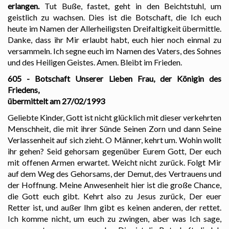
erlangen.
Tut Buße, fastet, geht in den Beichtstuhl, um
geistlich zu wachsen. Dies ist die Botschaft, die Ich euch
heute im Namen der Allerheiligsten Dreifaltigkeit übermittle.
Danke, dass ihr Mir erlaubt habt, euch hier noch einmal zu
versammeln. Ich segne euch im Namen des Vaters, des Sohnes
und des Heiligen Geistes. Amen. Bleibt im Frieden.
605 - Botschaft Unserer Lieben Frau, der Königin des
Friedens,
übermittelt am 27/02/1993
Geliebte Kinder, Gott ist nicht glücklich mit dieser verkehrten
Menschheit, die mit ihrer Sünde Seinen Zorn und dann Seine
Verlassenheit auf sich zieht. O Männer, kehrt um. Wohin wollt
ihr gehen? Seid gehorsam gegenüber Eurem Gott, Der euch
mit offenen Armen erwartet. Weicht nicht zurück. Folgt Mir
auf dem Weg des Gehorsams, der Demut, des Vertrauens und
der Hoffnung. Meine Anwesenheit hier ist die große Chance,
die Gott euch gibt. Kehrt also zu Jesus zurück, Der euer
Retter ist, und außer Ihm gibt es keinen anderen, der rettet.
Ich komme nicht, um euch zu zwingen, aber was Ich sage,