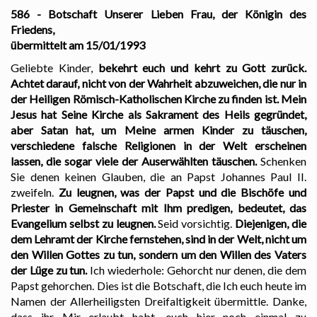
586 - Botschaft Unserer Lieben Frau, der Königin des
Friedens,
übermittelt am 15/01/1993
Geliebte Kinder,
bekehrt euch und kehrt zu Gott zurück.
Achtet darauf, nicht von der Wahrheit abzuweichen, die nur in
der Heiligen Römisch-Katholischen Kirche zu finden ist.
Mein
Jesus hat Seine Kirche als Sakrament des Heils gegründet,
aber Satan hat, um Meine armen Kinder zu täuschen,
verschiedene falsche Religionen in der Welt erscheinen
lassen, die sogar viele der Auserwählten täuschen.
Schenken
Sie denen keinen Glauben, die an Papst Johannes Paul II.
zweifeln.
Zu leugnen, was der Papst und die Bischöfe und
Priester in Gemeinschaft mit Ihm predigen, bedeutet, das
Evangelium selbst zu leugnen.
Seid vorsichtig.
Diejenigen, die
dem Lehramt der Kirche fernstehen, sind in der Welt, nicht um
den Willen Gottes zu tun, sondern um den Willen des Vaters
der Lüge zu tun.
Ich wiederhole: Gehorcht nur denen, die dem
Papst gehorchen. Dies ist die Botschaft, die Ich euch heute im
Namen der Allerheiligsten Dreifaltigkeit übermittle. Danke,
dass ihr Mir erlaubt habt, euch hier noch einmal zu