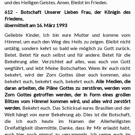
und des Heiligen Geistes. Amen. Bleibt im Frieden.
612 - Botschaft Unserer Lieben Frau, der Königin des
Friedens,
übermittelt am 16. März 1993
Geliebte Kinder, Ich bin eure Mutter und komme vom
Himmel, um euch den Weg des Heils zu zeigen. Bleibt nicht
untätig, sondern kehrt so bald wie möglich zu Gott zurück.
Betet. Betet für euch selbst und für andere. Betet für die
Bekehrung aller. Verzichtet auf alles, was euch von Gott
wegführt, und lebt Meine Botschaften. Wenn ihr euch nicht
bekehrt, wird der Zorn Gottes über euch kommen, also
bekehrt euch, bekehrt euch, bekehrt euch.
Alle Medien, die
daran arbeiten, die Pläne Gottes zu zerstören, werden vom
Zorn Gottes getroffen werden, der in Form eines großen
Blitzes vom Himmel kommen wird, und alles wird zerstört
werden.
Bekehrt euch. Das Schicksal eures Brasilien und der
Welt hängt von eurer Bekehrung ab. Dies ist die Botschaft,
die Ich euch heute im Namen der Allerheiligsten
Dreifaltigkeit übermittle. Danke, dass ihr Mir erlaubt habt,
euch hier noch einmal zu versammeln. Ich segne euch im