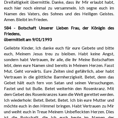
Dreifaltigkeit übermittle. Danke, dass ihr Mir erlaubt habt,
euch hier noch einmal zu versammeln. Ich segne euch im
Namen des Vaters, des Sohnes und des Heiligen Geistes.
Amen. Bleibt im Frieden.
584 - Botschaft Unserer Lieben Frau, der Königin des
Friedens,
übermittelt am 9/01/1993
Geliebte Kinder, Ich danke euch für eure Gebete und bitte
euch, Meinem Jesus treu zu bleiben. Habt keine Angst,
sondern habt Vertrauen, ihr alle, die ihr Meine Botschaften
lebt, denn eure Namen sind bereits in Meinem Herzen. Fasst
Mut. Geht vorwärts. Eure Zeiten sind gefährlich, aber habt
Vertrauen in die göttliche Barmherzigkeit. Betet, denn das
Gebet hält euch fern von Satan und seinen Versuchungen.
Fastet und tut Buße. Betet weiterhin den Rosenkranz. Mit
dem Gebet des Rosenkranzes kann die Welt gerettet werden.
Ich wiederhole: Betet. Betet. Betet. Ich bin eure Mutter und
möchte euch in den Himmel bringen. Habt Vertrauen zu Mir
und weiht euch in Treue Meinem Unbefleckten Herzen. Dies
ist die Botschaft, die Ich euch heute im Namen der