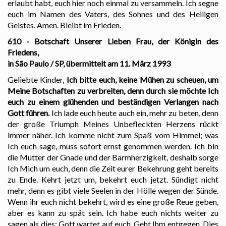
erlaubt habt, euch hier noch einmal zu versammeln. Ich segne
euch im Namen des Vaters, des Sohnes und des Heiligen
Geistes. Amen. Bleibt im Frieden.
610 - Botschaft Unserer Lieben Frau, der Königin des
Friedens,
in São Paulo / SP, übermittelt am 11. März 1993
Geliebte Kinder,
Ich bitte euch, keine Mühen zu scheuen, um
Meine Botschaften zu verbreiten, denn durch sie möchte Ich
euch zu einem glühenden und beständigen Verlangen nach
Gott führen.
Ich lade euch heute auch ein, mehr zu beten, denn
der große Triumph Meines Unbefleckten Herzens rückt
immer näher. Ich komme nicht zum Spaß vom Himmel; was
Ich euch sage, muss sofort ernst genommen werden. Ich bin
die Mutter der Gnade und der Barmherzigkeit, deshalb sorge
Ich Mich um euch, denn die Zeit eurer Bekehrung geht bereits
zu Ende. Kehrt jetzt um, bekehrt euch jetzt. Sündigt nicht
mehr, denn es gibt viele Seelen in der Hölle wegen der Sünde.
Wenn ihr euch nicht bekehrt, wird es eine große Reue geben,
aber es kann zu spät sein. Ich habe euch nichts weiter zu
sagen als dies: Gott wartet auf euch. Geht Ihm entgegen. Dies