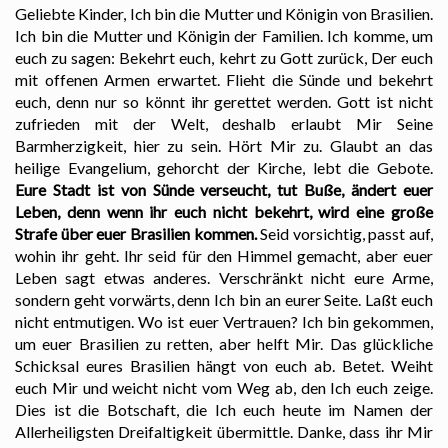
Geliebte Kinder, Ich bin die Mutter und Königin von Brasilien.
Ich bin die Mutter und Königin der Familien. Ich komme, um
euch zu sagen: Bekehrt euch, kehrt zu Gott zurück, Der euch
mit offenen Armen erwartet. Flieht die Sünde und bekehrt
euch, denn nur so könnt ihr gerettet werden. Gott ist nicht
zufrieden mit der Welt, deshalb erlaubt Mir Seine
Barmherzigkeit, hier zu sein. Hört Mir zu. Glaubt an das
heilige Evangelium, gehorcht der Kirche, lebt die Gebote.
Eure Stadt ist von Sünde verseucht, tut Buße, ändert euer
Leben, denn wenn ihr euch nicht bekehrt, wird eine große
Strafe über euer Brasilien kommen.
Seid vorsichtig, passt auf,
wohin ihr geht. Ihr seid für den Himmel gemacht, aber euer
Leben sagt etwas anderes. Verschränkt nicht eure Arme,
sondern geht vorwärts, denn Ich bin an eurer Seite. Laßt euch
nicht entmutigen. Wo ist euer Vertrauen? Ich bin gekommen,
um euer Brasilien zu retten, aber helft Mir. Das glückliche
Schicksal eures Brasilien hängt von euch ab. Betet. Weiht
euch Mir und weicht nicht vom Weg ab, den Ich euch zeige.
Dies ist die Botschaft, die Ich euch heute im Namen der
Allerheiligsten Dreifaltigkeit übermittle. Danke, dass ihr Mir