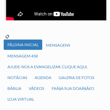
PÃ¡GINA INICIAL
MENSAGENS
MENSAGEM 458
AJUDE-NOS A EVANGELIZAR. CLIQUE AQUI.
NOTÃ­CIAS
AGENDA
GALERIA DE FOTOS
BÃ­BLIA
VÃ­DEOS
FAÃ§A SUA DOAÃ§Ã£O
LOJA VIRTUAL