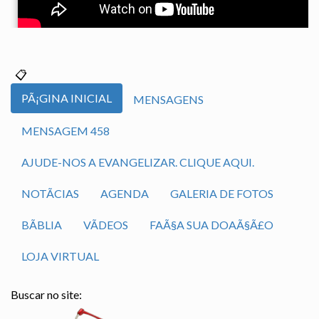
PÃ¡GINA INICIAL
MENSAGENS
MENSAGEM 458
AJUDE-NOS A EVANGELIZAR. CLIQUE AQUI.
NOTÃ­CIAS
AGENDA
GALERIA DE FOTOS
BÃ­BLIA
VÃ­DEOS
FAÃ§A SUA DOAÃ§Ã£O
LOJA VIRTUAL
Buscar no site: