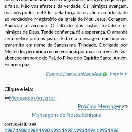
é falso. Não vos afasteis da verdade. Os inimigos avançam,
mas vós podeis detê-los pela força da oração e na fidelidade
ao verdadeiro Magistério da Igreja do Meu Jesus. Coragem.
Anunciai a verdade. O silêncio dos justos fortalece os
inimigos de Deus. Tende confiança, fé e esperança. O amanhã
será melhor para os justos. Esta é a mensagem que hoje vos
transmito em nome da Santíssima Trindade. Obrigada por
Me terdes permitido reunir-vos aqui por mais uma vez. Eu vos
abençoo em nome do Pai, do Filho e do Espírito Santo. Amém.
Ficai em paz.
Compartilhar via WhatsApp
Imprimir
Clique e leia:
⇦
Mensagem Anterior
Próxima Mensagem
⇨
Mensagens de Nossa Senhora
português (Brasil)
1987
1988
1989
1990
1991
1992
1993
1994
1995
1996