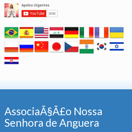
AssociaÃ§Ã£o Nossa
Senhora de Anguera