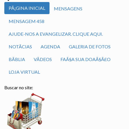
PÃ¡GINA INICIAL
MENSAGENS
MENSAGEM 458
AJUDE-NOS A EVANGELIZAR. CLIQUE AQUI.
NOTÃ­CIAS
AGENDA
GALERIA DE FOTOS
BÃ­BLIA
VÃ­DEOS
FAÃ§A SUA DOAÃ§Ã£O
LOJA VIRTUAL
Buscar no site: