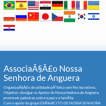
AssociaÃ§Ã£o Nossa
Senhora de Anguera
OrganizaÃ§Ã£o de utilidade pÃºblica sem fins lucrativos.
Objetivo: divulgar os Apelos de Nossa Senhora de Anguera,
promover palestras sobre a paz e a famÃ­lia.
Com o apoio do grupo EXÃ‰RCITO DE NOSSA SENHORA