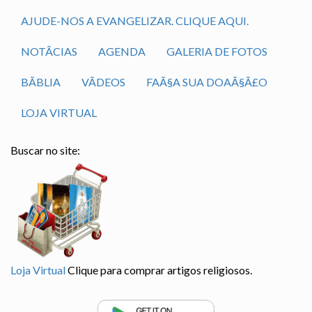
AJUDE-NOS A EVANGELIZAR. CLIQUE AQUI.
NOTÃ­CIAS
AGENDA
GALERIA DE FOTOS
BÃ­BLIA
VÃ­DEOS
FAÃ§A SUA DOAÃ§Ã£O
LOJA VIRTUAL
Buscar no site:
Loja Virtual
Clique para comprar artigos religiosos.