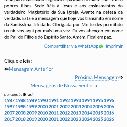
pobres filhos. Sede fiéis à Jesus e aos ensinamentos do
verdadeiro Magistério da Sua Igreja. Avante na defesa da
verdade. Esta é a mensagem que hoje vos transmito em nome
da Santíssima Trindade. Obrigada por Me terdes permitido
reunir-vos aqui por mais uma vez. Eu vos abençoo em nome
do Pai, do Filho e do Espírito Santo. Amém. Ficai em paz.
Compartilhar via WhatsApp
Imprimir
Clique e leia:
⇦
Mensagem Anterior
Próxima Mensagem
⇨
Mensagens de Nossa Senhora
português (Brasil)
1987
1988
1989
1990
1991
1992
1993
1994
1995
1996
1997
1998
1999
2000
2001
2002
2003
2004
2005
2006
2007
2008
2009
2010
2011
2012
2013
2014
2015
2016
2017
2018
2019
2020
2021
2022
2023
2024
2025
2026