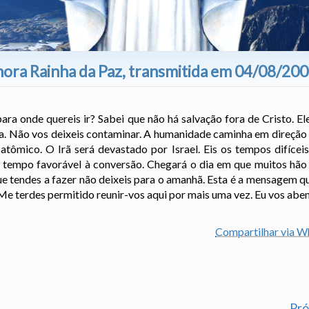
ora Rainha da Paz, transmitida em 04/08/20
para onde quereis ir? Sabei que não há salvação fora de Cristo. E
a. Não vos deixeis contaminar. A humanidade caminha em direção a
tômico. O Irã será devastado por Israel. Eis os tempos difícei
 o tempo favorável à conversão. Chegará o dia em que muitos hão
ue tendes a fazer não deixeis para o amanhã. Esta é a mensagem q
e terdes permitido reunir-vos aqui por mais uma vez. Eu vos abe
Compartilhar via 
Pr