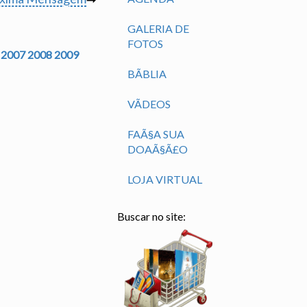
GALERIA DE
FOTOS
2007
2008
2009
BÃ­BLIA
VÃ­DEOS
FAÃ§A SUA
DOAÃ§Ã£O
LOJA VIRTUAL
Buscar no site: