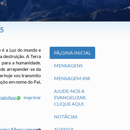
05
le é a Luz do mundo e
PÃ¡GINA INICIAL
 destruição. A Terra
s para a humanidade.
MENSAGENS
 de arrepender-se da
ue hoje vos transmito
MENSAGEM 458
nçôo em nome do Pai,
AJUDE-NOS A
WhatsApp
Imprimir
EVANGELIZAR.
CLIQUE AQUI.
NOTÃ­CIAS
óxima Mensagem
⇨
AGENDA