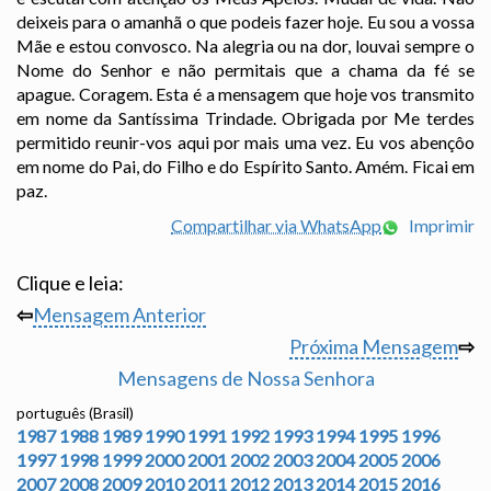
deixeis para o amanhã o que podeis fazer hoje. Eu sou a vossa
Mãe e estou convosco. Na alegria ou na dor, louvai sempre o
Nome do Senhor e não permitais que a chama da fé se
apague. Coragem. Esta é a mensagem que hoje vos transmito
em nome da Santíssima Trindade. Obrigada por Me terdes
permitido reunir-vos aqui por mais uma vez. Eu vos abençôo
em nome do Pai, do Filho e do Espírito Santo. Amém. Ficai em
paz.
Compartilhar via WhatsApp
Imprimir
Clique e leia:
⇦
Mensagem Anterior
Próxima Mensagem
⇨
Mensagens de Nossa Senhora
português (Brasil)
1987
1988
1989
1990
1991
1992
1993
1994
1995
1996
1997
1998
1999
2000
2001
2002
2003
2004
2005
2006
2007
2008
2009
2010
2011
2012
2013
2014
2015
2016