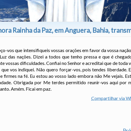
ra Rainha da Paz, em Anguera, Bahia, trans
Peço-vos que intensifiqueis vossas orações em favor da vossa naçã
 Luz das nações. Dizei a todos que tenho pressa e que é cheg
e vossas dificuldades. Confiai no Senhor e acreditai que de toda 
 que vos indiquei. Não quero forçar-vos, pois tendes liberdade.
s e firmes na fé. Eu estou ao vosso lado embora não Me vejais. E
ndade. Obrigada por Me terdes permitido reunir-vos aqui por 
Santo. Amém. Ficai em paz.
Compartilhar via 
Pr