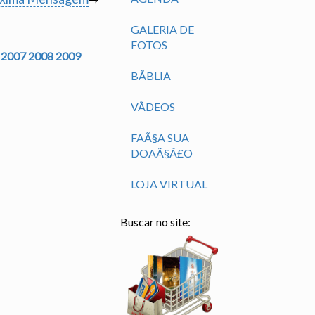
GALERIA DE
FOTOS
2007
2008
2009
BÃ­BLIA
VÃ­DEOS
FAÃ§A SUA
DOAÃ§Ã£O
LOJA VIRTUAL
Buscar no site: