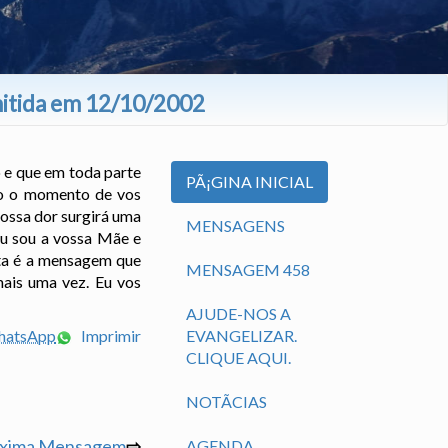
mitida em 12/10/2002
o e que em toda parte
PÃ¡GINA INICIAL
ado o momento de vos
vossa dor surgirá uma
MENSAGENS
 Eu sou a vossa Mãe e
sta é a mensagem que
MENSAGEM 458
mais uma vez. Eu vos
AJUDE-NOS A
WhatsApp
Imprimir
EVANGELIZAR.
CLIQUE AQUI.
NOTÃ­CIAS
óxima Mensagem
⇨
AGENDA