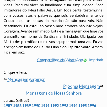
vidas. Procurai viver na humildade e na simplicidade. Sede
imitadores do Meu Filho Jesus. Em toda parte, testemunhai
com vossos atos e palavras que sois verdadeiramente de
Cristo e que as coisas do mundo não são para vós. Não
desanimeis. Eu estou ao vosso lado embora não Me vejais.
Coragem. Avante sem medo. Esta é a mensagem que hoje vos
transmito em nome da Santíssima Trindade. Obrigada por
Me terdes permitido reunir-vos aqui por mais uma vez. Eu vos
abençôo em nome do Pai, do Filho e do Espírito Santo. Amém.
Ficai em paz.
Compartilhar via WhatsApp
Imprimir
Clique e leia:
⇦
Mensagem Anterior
Próxima Mensagem
⇨
Mensagens de Nossa Senhora
português (Brasil)
1987
1988
1989
1990
1991
1992
1993
1994
1995
1996