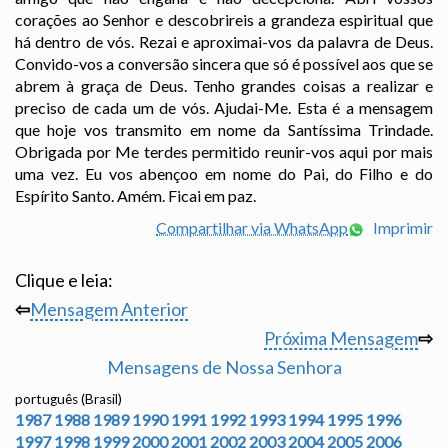
corações ao Senhor e descobrireis a grandeza espiritual que
há dentro de vós. Rezai e aproximai-vos da palavra de Deus.
Convido-vos a conversão sincera que só é possível aos que se
abrem à graça de Deus. Tenho grandes coisas a realizar e
preciso de cada um de vós. Ajudai-Me. Esta é a mensagem
que hoje vos transmito em nome da Santíssima Trindade.
Obrigada por Me terdes permitido reunir-vos aqui por mais
uma vez. Eu vos abençoo em nome do Pai, do Filho e do
Espírito Santo. Amém. Ficai em paz.
Compartilhar via WhatsApp
Imprimir
Clique e leia:
⇦
Mensagem Anterior
Próxima Mensagem
⇨
Mensagens de Nossa Senhora
português (Brasil)
1987
1988
1989
1990
1991
1992
1993
1994
1995
1996
1997
1998
1999
2000
2001
2002
2003
2004
2005
2006