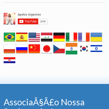
AssociaÃ§Ã£o Nossa