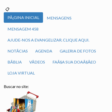
PÃ¡GINA INICIAL
MENSAGENS
MENSAGEM 458
AJUDE-NOS A EVANGELIZAR. CLIQUE AQUI.
NOTÃ­CIAS
AGENDA
GALERIA DE FOTOS
BÃ­BLIA
VÃ­DEOS
FAÃ§A SUA DOAÃ§Ã£O
LOJA VIRTUAL
Buscar no site: