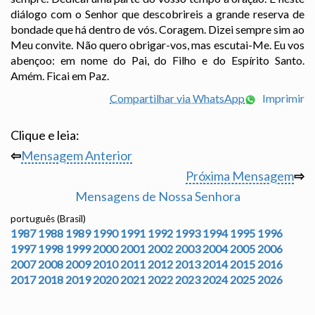
diálogo com o Senhor que descobrireis a grande reserva de
bondade que há dentro de vós. Coragem. Dizei sempre sim ao
Meu convite. Não quero obrigar-vos, mas escutai-Me. Eu vos
abençoo: em nome do Pai, do Filho e do Espírito Santo.
Amém. Ficai em Paz.
Compartilhar via WhatsApp
Imprimir
Clique e leia:
⇦
Mensagem Anterior
Próxima Mensagem
⇨
Mensagens de Nossa Senhora
português (Brasil)
1987
1988
1989
1990
1991
1992
1993
1994
1995
1996
1997
1998
1999
2000
2001
2002
2003
2004
2005
2006
2007
2008
2009
2010
2011
2012
2013
2014
2015
2016
2017
2018
2019
2020
2021
2022
2023
2024
2025
2026