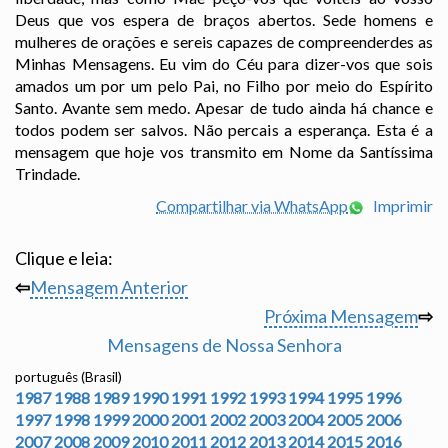
Deus que vos espera de braços abertos. Sede homens e
mulheres de orações e sereis capazes de compreenderdes as
Minhas Mensagens. Eu vim do Céu para dizer-vos que sois
amados um por um pelo Pai, no Filho por meio do Espírito
Santo. Avante sem medo. Apesar de tudo ainda há chance e
todos podem ser salvos. Não percais a esperança. Esta é a
mensagem que hoje vos transmito em Nome da Santíssima
Trindade.
Compartilhar via WhatsApp
Imprimir
Clique e leia:
⇦
Mensagem Anterior
Próxima Mensagem
⇨
Mensagens de Nossa Senhora
português (Brasil)
1987
1988
1989
1990
1991
1992
1993
1994
1995
1996
1997
1998
1999
2000
2001
2002
2003
2004
2005
2006
2007
2008
2009
2010
2011
2012
2013
2014
2015
2016