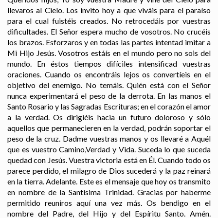
llevaros al Cielo. Los invito hoy a que viváis para el paraíso
para el cual fuistéis creados. No retrocedáis por vuestras
dificultades. El Señor espera mucho de vosotros. No crucéis
los brazos. Esforzaros y en todas las partes intentad imitar a
Mi Hijo Jesús. Vosotros estáís en el mundo pero no sois del
mundo. En éstos tiempos difíciles intensificad vuestras
oraciones. Cuando os encontráis lejos os convertíeis en el
objetivo del enemigo. No temáis. Quién está con el Señor
nunca experimentará el peso de la derrota. En las manos el
Santo Rosario y las Sagradas Escrituras; en el corazón el amor
a la verdad. Os dirigiéis hacia un futuro doloroso y sólo
aquellos que permanecieren en la verdad, podrán soportar el
peso de la cruz. Dadme vuestras manos y os llevaré a Aquél
que es vuestro Camino,Verdad y Vida. Suceda lo que suceda
quedad con Jesús. Vuestra victoria está en Él. Cuando todo os
parece perdido, el milagro de Dios sucederá y la paz reinará
en la tierra. Adelante. Este es el mensaje que hoy os transmito
en nombre de la Santísima Trinidad. Gracias por haberme
permitido reuniros aquí una vez más. Os bendigo en el
nombre del Padre, del Hijo y del Espíritu Santo. Amén.