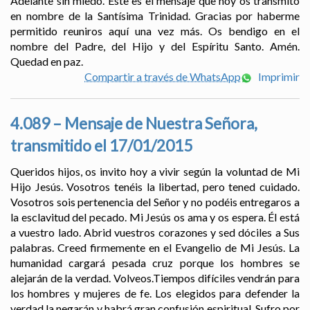
Adelante sin miedo. Este es el mensaje que hoy os transmito
en nombre de la Santísima Trinidad. Gracias por haberme
permitido reuniros aquí una vez más. Os bendigo en el
nombre del Padre, del Hijo y del Espíritu Santo. Amén.
Quedad en paz.
Compartir a través de WhatsApp
Imprimir
4.089 – Mensaje de Nuestra Señora,
transmitido el 17/01/2015
Queridos hijos, os invito hoy a vivir según la voluntad de Mi
Hijo Jesús. Vosotros tenéis la libertad, pero tened cuidado.
Vosotros sois pertenencia del Señor y no podéis entregaros a
la esclavitud del pecado. Mi Jesús os ama y os espera. Él está
a vuestro lado. Abrid vuestros corazones y sed dóciles a Sus
palabras. Creed firmemente en el Evangelio de Mi Jesús. La
humanidad cargará pesada cruz porque los hombres se
alejarán de la verdad. Volveos.Tiempos difíciles vendrán para
los hombres y mujeres de fe. Los elegidos para defender la
verdad la negarán y habrá gran confusión espiritual. Sufro por