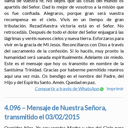
llama de vuestra fe. No dejéis que las cosas del mundo os
apartéis del Señor. Dad lo mejor de vosotros a la misión que
os fue confiada. Alegraros, porque gran será vuestra
recompensa en el cielo. Vivís en un tiempo de gran
tribulación. Rezad.Vuestra victoria está en el Señor. No
retrocedáis. Después de todo el dolor del Señor enjuagará las
lágrimas y veréis nuevos cielos y nueva tierra. Esforzaros para
vivir en la gracia de Mi Jesús. Reconciliaros con Dios a través
del sacramento de la confesión. Si lo hacéis, muy pronto la
humanidad será sanada espiritualmente. Adelante sin miedo.
Este es el mensaje que hoy os transmito en nombre de la
Santísima Trinidad. Gracias por haberme permitido reuniros
aquí una vez más. Os bendigo en el nombre del Padre, del
Hijo y del Espíritu Santo. Amén. Quedad en paz.
Compartir a través de WhatsApp
Imprimir
4.096 – Mensaje de Nuestra Señora,
transmitido el 03/02/2015
Queridos hijos, Yo soy vuestra Madre y vine del Cielo para