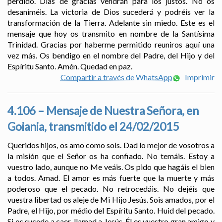
perdido. Días de gracias vendrán para los justos. No os
desaniméis. La victoria de Dios sucederá y podréis ver la
transformación de la Tierra. Adelante sin miedo. Este es el
mensaje que hoy os transmito en nombre de la Santísima
Trinidad. Gracias por haberme permitido reuniros aquí una
vez más. Os bendigo en el nombre del Padre, del Hijo y del
Espíritu Santo. Amén. Quedad en paz.
Compartir a través de WhatsApp
Imprimir
4.106 – Mensaje de Nuestra Señora, en
Goiania, transmitido el 24/02/2015
Queridos hijos, os amo como sois. Dad lo mejor de vosotros a
la misión que el Señor os ha confiado. No temáis. Estoy a
vuestro lado, aunque no Me veáis. Os pido que hagáis el bien
a todos. Amad. El amor es más fuerte que la muerte y más
poderoso que el pecado. No retrocedáis. No dejéis que
vuestra libertad os aleje de Mi Hijo Jesús. Sois amados, por el
Padre, el Hijo, por médio del Espíritu Santo. Huid del pecado.
Si os sucede a caer, llamad a Jesús. Él es vuestro gran amigo y