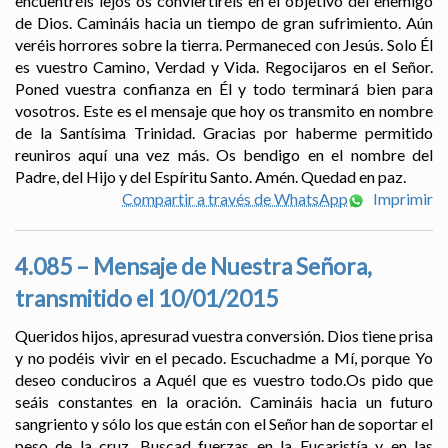
encuentréis lejos os conviertiréis en el objetivo del enemigo
de Dios. Camináis hacia un tiempo de gran sufrimiento. Aún
veréis horrores sobre la tierra. Permaneced con Jesús. Solo Él
es vuestro Camino, Verdad y Vida. Regocijaros en el Señor.
Poned vuestra confianza en Él y todo terminará bien para
vosotros. Este es el mensaje que hoy os transmito en nombre
de la Santísima Trinidad. Gracias por haberme permitido
reuniros aquí una vez más. Os bendigo en el nombre del
Padre, del Hijo y del Espíritu Santo. Amén. Quedad en paz.
Compartir a través de WhatsApp
Imprimir
4.085 – Mensaje de Nuestra Señora,
transmitido el 10/01/2015
Queridos hijos, apresurad vuestra conversión. Dios tiene prisa
y no podéis vivir en el pecado. Escuchadme a Mí, porque Yo
deseo conduciros a Aquél que es vuestro todo.Os pido que
seáis constantes en la oración. Camináis hacia un futuro
sangriento y sólo los que están con el Señor han de soportar el
peso de la cruz. Buscad fuerzas en la Eucaristía y en las