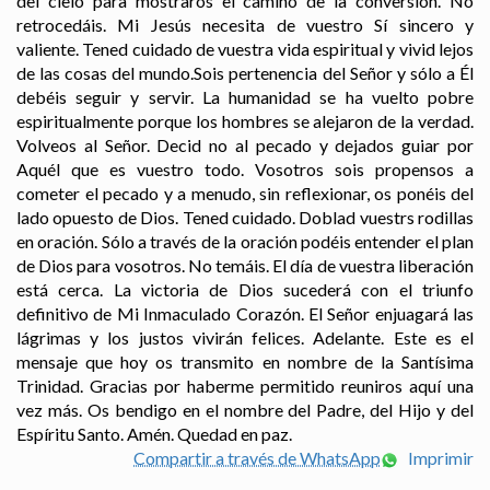
del cielo para mostraros el camino de la conversión. No
retrocedáis. Mi Jesús necesita de vuestro Sí sincero y
valiente. Tened cuidado de vuestra vida espiritual y vivid lejos
de las cosas del mundo.Sois pertenencia del Señor y sólo a Él
debéis seguir y servir. La humanidad se ha vuelto pobre
espiritualmente porque los hombres se alejaron de la verdad.
Volveos al Señor. Decid no al pecado y dejados guiar por
Aquél que es vuestro todo. Vosotros sois propensos a
cometer el pecado y a menudo, sin reflexionar, os ponéis del
lado opuesto de Dios. Tened cuidado. Doblad vuestrs rodillas
en oración. Sólo a través de la oración podéis entender el plan
de Dios para vosotros. No temáis. El día de vuestra liberación
está cerca. La victoria de Dios sucederá con el triunfo
definitivo de Mi Inmaculado Corazón. El Señor enjuagará las
lágrimas y los justos vivirán felices. Adelante. Este es el
mensaje que hoy os transmito en nombre de la Santísima
Trinidad. Gracias por haberme permitido reuniros aquí una
vez más. Os bendigo en el nombre del Padre, del Hijo y del
Espíritu Santo. Amén. Quedad en paz.
Compartir a través de WhatsApp
Imprimir