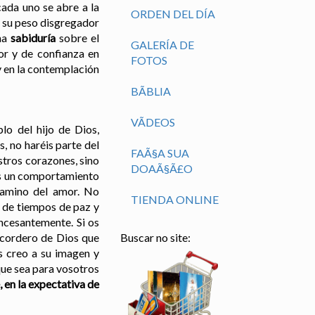
 cada uno se abre a la
ORDEN DEL DÍA
y su peso disgregador
gna
sabiduría
sobre el
GALERÍA DE
or y de confianza en
FOTOS
 y en la contemplación
BÃ­BLIA
VÃ­DEOS
lo del hijo de Dios,
, no haréis parte del
FAÃ§A SUA
stros corazones, sino
DOAÃ§Ã£O
ros un comportamiento
camino del amor. No
TIENDA ONLINE
d de tiempos de paz y
incesantemente. Si os
 cordero de Dios que
Buscar no site:
s creo a su imagen y
que sea para vosotros
, en la expectativa de