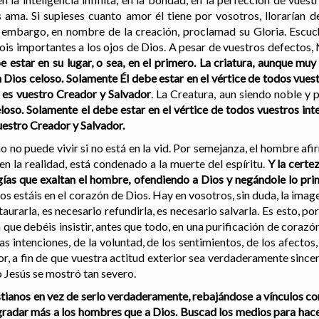
s ama. Si supieses cuanto amor él tiene por vosotros, llorarían d
 embargo, en nombre de la creación, proclamad su Gloria. Escuc
ois importantes a los ojos de Dios. A pesar de vuestros defectos,
estar en su lugar, o sea, en el primero. La criatura, aunque muy
n Dios celoso. Solamente Él debe estar en el vértice de todos vuest
e es vuestro Creador y Salvador
. La Creatura, aun siendo noble y p
eloso.
Solamente el debe estar en el vértice de todos vuestros inte
uestro Creador y Salvador.
mo no puede vivir si no está en la vid. Por semejanza, el hombre af
 en la realidad, está condenado a la muerte del espíritu.
Y la certez
ogías que exaltan el hombre, ofendiendo a Dios y negándole lo pr
s estáis en el corazón de Dios. Hay en vosotros, sin duda, la image
urarla, es necesario refundirla, es necesario salvarla. Es esto, por
 que debéis insistir, antes que todo, en una purificación de corazó
s intenciones, de la voluntad, de los sentimientos, de los afectos,
r, a fin de que vuestra actitud exterior sea verdaderamente sincer
o Jesús se mostró tan severo.
istianos en vez de serlo verdaderamente,
rebajándose a vínculos co
radar más a los hombres que a Dios. Buscad los medios para hace