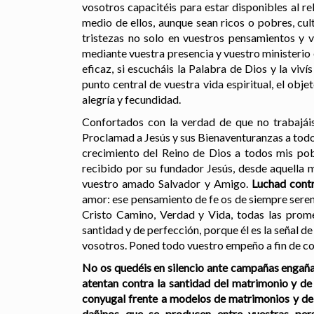
vosotros capacitéis para estar disponibles al r
medio de ellos, aunque sean ricos o pobres, cul
tristezas no solo en vuestros pensamientos y 
mediante vuestra presencia y vuestro ministerio
eficaz, si escucháis la Palabra de Dios y la viv
punto central de vuestra vida espiritual, el obj
alegría y fecundidad.
Confortados con la verdad de que no trabajáis 
Proclamad a Jesús y sus Bienaventuranzas a todo
crecimiento del Reino de Dios a todos mis pob
recibido por su fundador Jesús, desde aquella 
vuestro amado Salvador y Amigo.
Luchad contr
amor: ese pensamiento de fe os de siempre sereni
Cristo Camino, Verdad y Vida, todas las prome
santidad y de perfección, porque él es la señal de
vosotros. Poned todo vuestro empeño a fin de con
No os quedéis en silencio ante campañas engañad
atentan contra la santidad del matrimonio y de 
conyugal frente a modelos de matrimonios y de f
dañinos que se producen entre vuestras perso