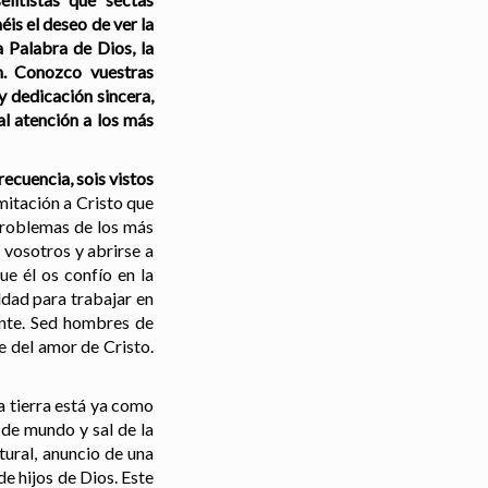
éis el deseo de ver la
a Palabra de Dios, la
ón. Conozco vuestras
y dedicación sincera,
l atención a los más
ecuencia, sois vistos
imitación a Cristo que
 problemas de los más
 vosotros y abrirse a
ue él os confío en la
ldad para trabajar en
ente. Sed hombres de
e del amor de Cristo.
a tierra está ya como
z de mundo y sal de la
tural, anuncio de una
e hijos de Dios. Este