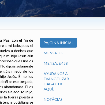
 Paz, con el fin de
PÃ¡GINA INICIAL
e a mi lado, pues el
Vuelvo a deciros que
MENSAJES
que mi hijo Jesús aún
 precioso que Dios os
MENSAJE 458
o. No digáis solamente
tengáis miedo de los
AYÚDANOS A
ijo Jesús. Él no los
EVANGELIZAR.
de él os es otorgada,
HAGA CLIC
os abandonara. Él os
AQUÍ.
r es alejado. Mi hijo,
es la fuerza puesta a
NOTÃ­CIAS
istencia cotidiana se