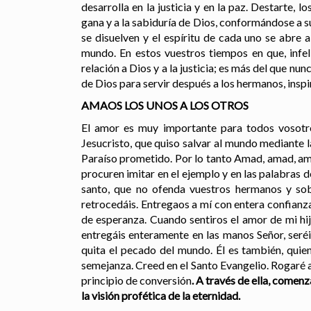
desarrolla en la justicia y en la paz. Destarte, 
gana y a la sabiduría de Dios, conformándose a s
se disuelven y el espíritu de cada uno se abre 
mundo. En estos vuestros tiempos en que, infel
relación a Dios y a la justicia; es más del que nu
de Dios para servir después a los hermanos, insp
AMAOS LOS UNOS A LOS OTROS
El amor es muy importante para todos vosotro
Jesucristo, que quiso salvar al mundo mediante l
Paraíso prometido. Por lo tanto Amad, amad, ama
procuren imitar en el ejemplo y en las palabras 
santo, que no ofenda vuestros hermanos y sob
retrocedáis. Entregaos a mí con entera confianza
de esperanza. Cuando sentiros el amor de mi hij
entregáis enteramente en las manos Señor, seré
quita el pecado del mundo. Él es también, quie
semejanza. Creed en el Santo Evangelio. Rogaré a
principio de conversión
. A través de ella, comen
la visión profética de la eternidad
.