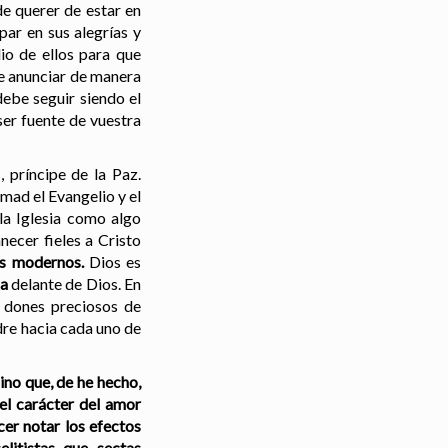
de querer de estar en
par en sus alegrías y
io de ellos para que
de anunciar de manera
debe seguir siendo el
ser fuente de vuestra
 príncipe de la Paz.
mad el Evangelio y el
la Iglesia como algo
ecer fieles a Cristo
os modernos.
Dios es
ia
delante de Dios. En
s dones preciosos de
adre hacia cada uno de
ino que, de he hecho,
 el carácter del amor
cer notar los efectos
litistas que sectas