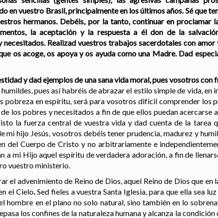
o en vuestro Brasil, principalmente en los últimos años.
Sé que ten
uestros hermanos. Debéis, por la tanto, continuar en proclamar l
ramentos, la aceptación y la respuesta a él don de la salvaci
 necesitados. Realizad vuestros trabajos sacerdotales con amor 
ia que os acoge, os apoya y os ayuda como una Madre. Dad especia
tidad y dad ejemplos de una sana vida moral, pues vosotros con fr
humildes, pues así habréis de abrazar el estilo simple de vida, en 
es pobreza en espíritu, será para vosotros difícil comprender los
de los pobres y necesitados a fin de que ellos puedan acercarse a
to la fuerza central de vuestra vida y dad cuenta de la tarea q
de mi hijo Jesús, vosotros debéis tener prudencia, madurez y humi
ien del Cuerpo de Cristo y no arbitrariamente e independientem
 a mi Hijo aquel espíritu de verdadera adoración, a fin de llenars
ero vuestro ministerio.
arar el advenimiento de Reino de Dios, aquel Reino de Dios que en l
n el Cielo
.
Sed fieles a vuestra Santa Iglesia, para que ella sea lu
el hombre en el plano no solo natural, sino también en lo sobrena
epasa los confines de la naturaleza humana y alcanza la condición d