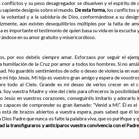
los conflictos y su peso desagregador se disuelven y el espíritu de
u sapiente designio sobre el mundo.
De esta forma,
los conflictos 
a la voluntad y a la sabiduría de Dios, conformándose a su desi
izmente, aún existen desequilibrios múltiples por la falta de am
nca es importante el testimonio de quien basa su vida en la escucha
irándose en su amor gratuito y misericordioso.
s, por eso debéis siempre amar. Esforzaos por seguir el ejemp
a humillación de la Cruz por amor a todos los hombres. Si no amáis
d. No guardéis sentimientos de odio o deseo de violencia en vue
de mi hijo Jesús. Mi hijo es vuestro gran amigo y espera de vosot
re todo al Cielo. Grande es mi deseo de verlos crecer en el 
. Soy vuestra Madre y vine del cielo para ofreceros la posibilida
o Jesús en vuestros corazones, conseguiréis imitarlo y adorarlo 
is capaces de comprender su gran llamado: “Venid a Mi”. Él es el
n está de brazos abiertos a vuestra espera, pues sabed que él lo
 Dios Padre que nunca os falte la palabra viva, que os purifique y 
zad la transfiguraros y anticiparos vuestra convivencia con el Padre