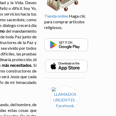
dad y la Vida. Deseo
liz o difícil. Soy Yo,
os servicios hacia tus
Tienda online
Haga clic
como sacerdote, como
para comprar artículos
ro dialogo crecerá día
religiosos.
smo
del mandamiento
 de toda Paz junto de
tructores de la Paz y
s sea vivido por todos
ifíciles, las pruebas
dinaria protección, id
s más necesitados.
Si
omo constructores de
e será Jesús que cada
nfo de mi Inmaculado
mundo, del hombre, de
odas estas cosas que
ro Creador. Os invito