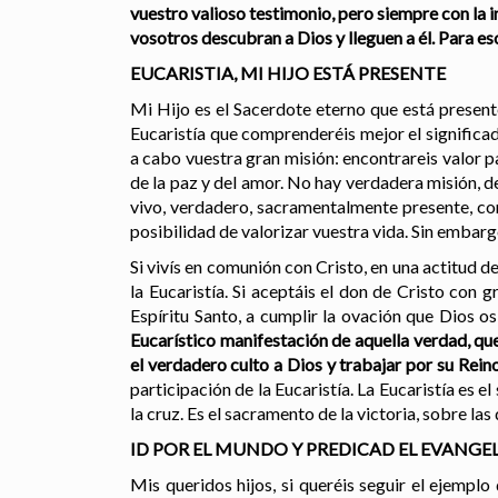
vuestro valioso testimonio, pero siempre con la 
vosotros descubran a Dios y lleguen a él. Para es
EUCARISTIA, MI HIJO ESTÁ PRESENTE
Mi Hijo es el Sacerdote eterno que está present
Eucaristía que comprenderéis mejor el significad
a cabo vuestra gran misión: encontrareis valor par
de la paz y del amor. No hay verdadera misión, d
vivo, verdadero, sacramentalmente presente, cor
posibilidad de valorizar vuestra vida. Sin embargo
Si vivís en comunión con Cristo, en una actitud 
la Eucaristía. Si aceptáis el don de Cristo con 
Espíritu Santo, a cumplir la ovación que Dios o
Eucarístico manifestación de aquella verdad, que
el verdadero culto a Dios y trabajar por su Reino
participación de la Eucaristía. La Eucaristía es e
la cruz. Es el sacramento de la victoria, sobre l
ID POR EL MUNDO Y PREDICAD EL EVANGE
Mis queridos hijos, si queréis seguir el ejempl