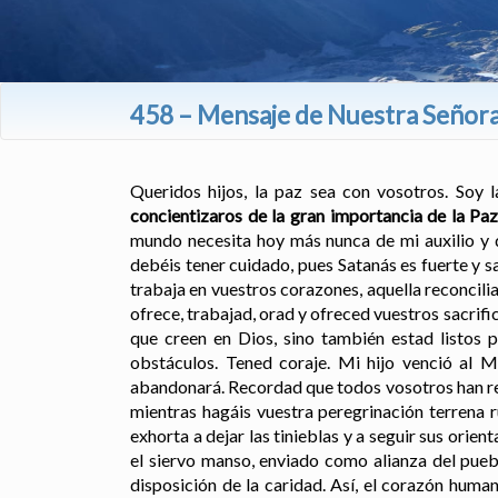
458 – Mensaje de Nuestra Señora 
Queridos hijos, la paz sea con vosotros. Soy 
concientizaros de la gran importancia de la Pa
mundo necesita hoy más nunca de mi auxilio y d
debéis tener cuidado, pues Satanás es fuerte y 
trabaja en vuestros corazones, aquella reconcili
ofrece, trabajad, orad y ofreced vuestros sacrific
que creen en Dios, sino también estad listos 
obstáculos. Tened coraje. Mi hijo venció al Mu
abandonará. Recordad que todos vosotros han reci
mientras hagáis vuestra peregrinación terrena 
exhorta a dejar las tinieblas y a seguir sus orien
el siervo manso, enviado como alianza del puebl
disposición de la caridad. Así, el corazón human