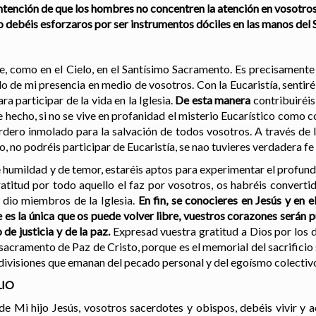
intención de que los hombres no concentren la atención en vosotros,
o debéis esforzaros por ser instrumentos dóciles en las manos del 
e, como en el Cielo, en el Santísimo Sacramento. Es precisamente 
o de mi presencia en medio de vosotros. Con la Eucaristía, sentiréi
a participar de la vida en la Iglesia.
De esta manera
contribuiréis
e hecho, si no se vive en profanidad el misterio Eucarístico como 
dero inmolado para la salvación de todos vosotros. A través de la
, no podréis participar de Eucaristía, se nao tuvieres verdadera fe
de humildad y de temor, estaréis aptos para experimentar el profund
gratitud por todo aquello el faz por vosotros, os habréis converti
s dio miembros de la Iglesia.
En fin, se conocieres en Jesús y en e
 es la única que os puede volver libre, vuestros corazones serán p
 de justicia y de la paz.
Expresad vuestra gratitud a Dios por los d
l sacramento de Paz de Cristo, porque es el memorial del sacrificio
as divisiones que emanan del pecado personal y del egoísmo colectiv
LIO
o de Mi hijo Jesús, vosotros sacerdotes y obispos, debéis vivir y