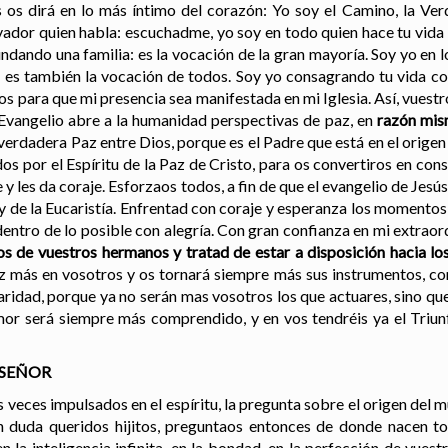
s os dirá en lo más íntimo del corazón: Yo soy el Camino, la Ver
vador quien habla: escuchadme, yo soy en todo quien hace tu vida fe
undando una familia: es la vocación de la gran mayoría. Soy yo en l
o: es también la vocación de todos. Soy yo consagrando tu vida 
nos para que mi presencia sea manifestada en mi Iglesia. Así, vuest
 Evangelio abre a la humanidad perspectivas de paz, en
razón mi
verdadera Paz entre Dios, porque es el Padre que está en el origen
s por el Espíritu de la Paz de Cristo, para os convertiros en cons
 y les da coraje. Esforzaos todos, a fin de que el evangelio de Jesú
y de la Eucaristía. Enfrentad con coraje y esperanza los momentos d
 dentro de lo posible con alegría. Con gran confianza en mi extraor
s de vuestros hermanos y tratad de estar a disposición hacia lo
ez más en vosotros y os tornará siempre más sus instrumentos, c
aridad, porque ya no serán mas vosotros los que actuares, sino qu
mor será siempre más comprendido, y en vos tendréis ya el Triu
 SEÑOR
 veces impulsados en el espíritu, la pregunta sobre el origen del 
 Sin duda queridos hijitos, preguntaos entonces de donde nacen t
 la inteligencia infinita, en la bondad, en la perfección de vuest