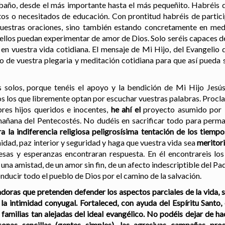
ebaño, desde el más importante hasta el más pequeñito. Habréis 
tos o necesitados de educación. Con prontitud habréis de partici
vuestras oraciones, sino también estando concretamente en med
 ellos puedan experimentar de amor de Dios. Solo seréis capaces 
ís en vuestra vida cotidiana. El mensaje de Mi Hijo, del Evangelio 
eto de vuestra plegaria y meditación cotidiana para que así pueda 
solos, porque tenéis el apoyo y la bendición de Mi Hijo Jesús,
s los que libremente optan por escuchar vuestras palabras. Procla
res hijos queridos e inocentes,
he ahí el
proyecto asumido por 
mañana del Pentecostés. No dudéis en sacrificar todo para perman
a la indiferencia religiosa peligrosísima tentación de los tiemp
dad, paz interior y seguridad y haga que vuestra vida sea
meritor
sas y esperanzas encontraran respuesta. En él encontrareis lo
 una amistad, de un amor sin fin, de un afecto indescriptible del P
ducir todo el pueblo de Dios por el camino de la salvación.
oras que pretenden defender los aspectos parciales de la vida, s
la intimidad conyugal. Fortaleced, con ayuda del Espíritu Santo,
amilias tan alejadas del ideal evangélico. No podéis dejar de ha
nas sencillas (gentes simples), las agresivas campañas prose