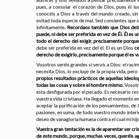
pues, a consolar el corazón de Dios, pues él lo
conocéis a Dios a través del mundo creado, sin
evitad toda especie de mal. Sed consientes que s
infinitamente
. Recordaos también que Dios debe 
puede, ni debe ser preferida en vez de Él. Él es u
todo el derecho del exigir, precisamente porqu
debe ser preferida en vez del él. El es un Dios
c
derecho de exigirlo, precisamente porque él es v
Vosotros seréis grandes si servís a Dios: el raci
necesita Dios, lo excluye de la propia vida, pero
propios resultados prácticos de aquellas ideol
todas las cosas y sobre el hombre mismo.
Vosotro
esta desfigurada por el pecado. Es necesario resta
vuestra vida cristiana. Ha llegado el momento en
aceptar la purificación de los pensamientos, de la
pasiones, en suma, de todo vuestro mundo interio
deseo de vanagloria humana contra el cual mi hij
Vuestra gran tentación es la de aparentar ser cr
de este mundo, porque, muchas veces, queréis ag