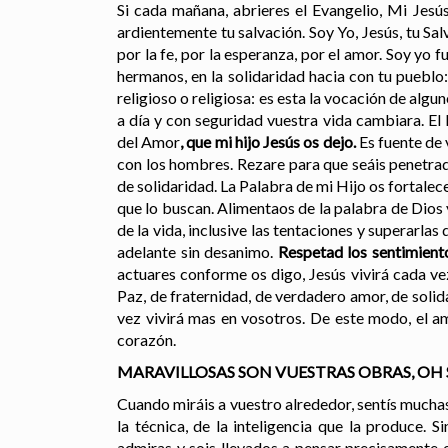
Si cada mañana, abrieres el Evangelio, Mi Jesú
ardientemente tu salvación. Soy Yo, Jesús, tu Sal
por la fe, por la esperanza, por el amor. Soy yo f
hermanos, en la solidaridad hacia con tu puebl
religioso o religiosa: es esta la vocación de algu
a día y con seguridad vuestra vida cambiara. El
del Amor
, que mi hijo Jesús os dejo.
Es fuente de 
con los hombres. Rezare para que seáis penetrado
de solidaridad. La Palabra de mi Hijo os fortalece
que lo buscan. Alimentaos de la palabra de Dios 
de la vida, inclusive las tentaciones y superarlas
adelante sin desanimo.
Respetad los sentimiento
actuares conforme os digo, Jesús vivirá cada v
Paz, de fraternidad, de verdadero amor, de solid
vez vivirá mas en vosotros. De este modo, el a
corazón.
MARAVILLOSAS SON VUESTRAS OBRAS, OH
Cuando miráis a vuestro alrededor, sentís muchas
la técnica, de la inteligencia que la produce.
admiras y sois llevados a pensar precisamente en