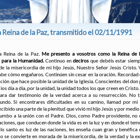
Reina de la Paz, transmitido el 02/11/1991
la Reina de la Paz.
Me presento a vosotros como la Reina de la
z para la Humanidad.
Continuo en
deciros
que debéis estar siempr
e la misericordia de mi hijo Jesús, Nuestro Señor Jesús Cristo. 
sabe cómo engañaros. Continúen sin cesar en la oración. Recordad 
ación que hace posible la unidad de la Iglesia. Conscientes del don
ios día a día, por la unidad, la unidad todos los que creen en Crist
para dar testimonio de la verdad acerca a su resurrección. No 
ndo. Si encontrares dificultades en su camino, llamad por mi h
bido una parte de la plenitud que vivió mi hijo Jesús y por medio 
rumbo a la unión con el Padre. Dios, como Padre providente, no 
taciones, que conducen donde la vida es en la luz y en donde el temo
o santo es luz de las naciones, les enseña cuan gran y benéfica 
o se convierte en morada de la misericordia, de la verdad y la ex