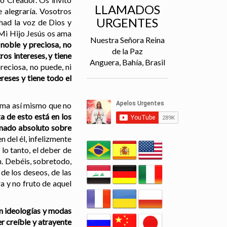
LLAMADOS
e alegraría. Vosotros
URGENTES
had la voz de Dios y
 Mi Hijo Jesús os ama
Nuestra Señora Reina
 noble y preciosa, no
de la Paz
ros intereses, y tiene
Anguera, Bahía, Brasil
reciosa, no puede, ni
reses y tiene todo el
irma así mismo que no
a de esto está en los
imado absoluto sobre
n del él, infelizmente
 lo tanto, el deber de
n. Debéis, sobretodo,
 de los deseos, de las
a y no fruto de aquel
n ideologías y modas
r creíble y atrayente