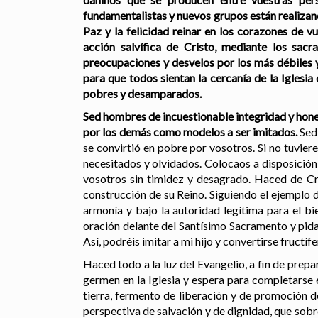
fundamentalistas y nuevos grupos están realizand
Paz y la felicidad reinar en los corazones de v
acción
salvífica de Cristo, mediante los sac
preocupaciones y desvelos por los más débiles y
para que todos sientan la cercanía de la Igles
pobres y desamparados.
Sed hombres de incuestionable integridad y hones
por los demás como modelos a ser imitados.
Sed 
se convirtió en pobre por vosotros. Si no tuvier
necesitados y olvidados. Colocaos a disposición 
vosotros sin timidez y desagrado. Haced de Cris
construcción de su Reino. Siguiendo el ejemplo 
armonía y bajo la autoridad legítima para el b
oración delante del Santísimo Sacramento y pidan
Así, podréis imitar a mi hijo y convertirse fructíf
Haced todo a la luz del Evangelio, a fin de prep
germen en la Iglesia y espera para completarse e
tierra, fermento de liberación y de promoción d
perspectiva de salvación y de dignidad, que sobr