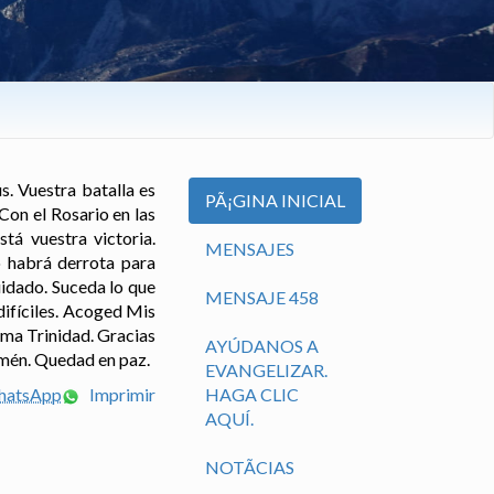
ús. Vuestra batalla es
PÃ¡GINA INICIAL
Con el Rosario en las
stá vuestra victoria.
MENSAJES
o habrá derrota para
uidado. Suceda lo que
MENSAJE 458
difíciles. Acoged Mis
ima Trinidad. Gracias
AYÚDANOS A
Amén. Quedad en paz.
EVANGELIZAR.
WhatsApp
Imprimir
HAGA CLIC
AQUÍ.
NOTÃ­CIAS