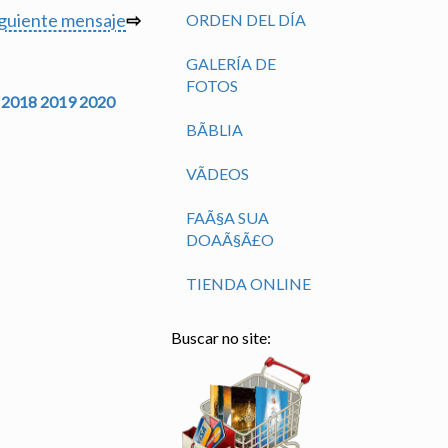
iguiente mensaje
⇨
ORDEN DEL DÍA
GALERÍA DE
FOTOS
2018
2019
2020
BÃ­BLIA
VÃ­DEOS
FAÃ§A SUA
DOAÃ§Ã£O
TIENDA ONLINE
Buscar no site: