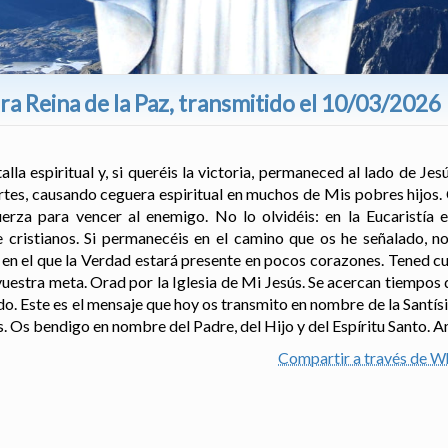
a Reina de la Paz, transmitido el 10/03/2026
lla espiritual y, si queréis la victoria, permaneced al lado de Jes
rtes, causando ceguera espiritual en muchos de Mis pobres hijos. 
erza para vencer al enemigo. No lo olvidéis: en la Eucaristía e
cristianos. Si permanecéis en el camino que os he señalado, n
en el que la Verdad estará presente en pocos corazones. Tened c
uestra meta. Orad por la Iglesia de Mi Jesús. Se acercan tiempos 
ado. Este es el mensaje que hoy os transmito en nombre de la Santís
. Os bendigo en nombre del Padre, del Hijo y del Espíritu Santo. 
Compartir a través de 