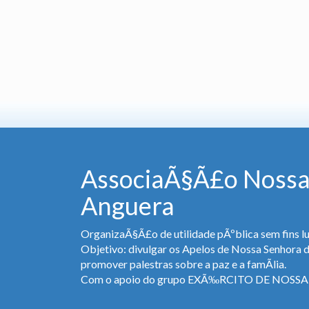
AssociaÃ§Ã£o Nossa
Anguera
OrganizaÃ§Ã£o de utilidade pÃºblica sem fins lu
Objetivo: divulgar os Apelos de Nossa Senhora 
promover palestras sobre a paz e a famÃ­lia.
Com o apoio do grupo EXÃ‰RCITO DE NOS