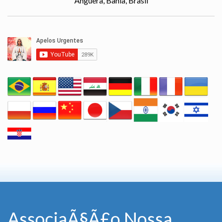
Anguera, Bahía, Brasil
AssociaÃ§Ã£o Nossa