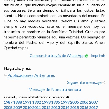
futuro en el que muchas ovejas caminarán sin el cuidado de
sus pastores. Será un tiempo difícil para los justos. Estad
atentos. No os contaminéis con las novedades del mundo. En
Dios no hay medias verdades. ¡Valor! Os amo y estaré
siempre con vosotros. Este es el mensaje que hoy os
transmito en nombre de la Santísima Trinidad. Gracias por
haberme permitido reuniros aquí una vez más. Os bendigo en
nombre del Padre, del Hijo y del Espíritu Santo. Amén.
Quedad en paz.
Compartir a través de WhatsApp
Imprimir
Haga clic y lea:
⇦
Publicaciones Anteriores
Siguiente mensaje
⇨
Mensaje de Nuestra Señora
español (España, alfabetización internacional)
1987
1988
1991
1992
1993
1995
1999
2005
2006
2007
2008
2009
2010
2011
2012
2013
2014
2015
2016
2017