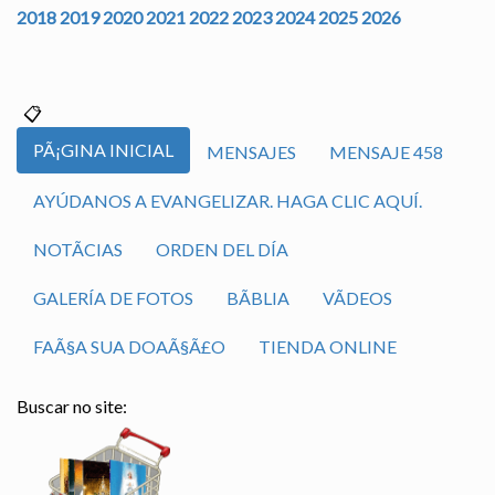
2018
2019
2020
2021
2022
2023
2024
2025
2026
PÃ¡GINA INICIAL
MENSAJES
MENSAJE 458
AYÚDANOS A EVANGELIZAR. HAGA CLIC AQUÍ.
NOTÃ­CIAS
ORDEN DEL DÍA
GALERÍA DE FOTOS
BÃ­BLIA
VÃ­DEOS
FAÃ§A SUA DOAÃ§Ã£O
TIENDA ONLINE
Buscar no site: