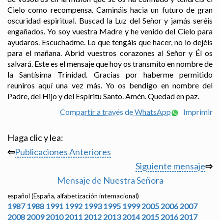
Cielo como recompensa. Camináis hacia un futuro de gran
oscuridad espiritual. Buscad la Luz del Señor y jamás seréis
engañados. Yo soy vuestra Madre y he venido del Cielo para
ayudaros. Escuchadme. Lo que tengáis que hacer, no lo dejéis
para el mañana. Abrid vuestros corazones al Señor y Él os
salvará. Este es el mensaje que hoy os transmito en nombre de
la Santísima Trinidad. Gracias por haberme permitido
reuniros aquí una vez más. Yo os bendigo en nombre del
Padre, del Hijo y del Espíritu Santo. Amén. Quedad en paz.
Compartir a través de WhatsApp
Imprimir
Haga clic y lea:
⇦
Publicaciones Anteriores
Siguiente mensaje
⇨
Mensaje de Nuestra Señora
español (España, alfabetización internacional)
1987
1988
1991
1992
1993
1995
1999
2005
2006
2007
2008
2009
2010
2011
2012
2013
2014
2015
2016
2017