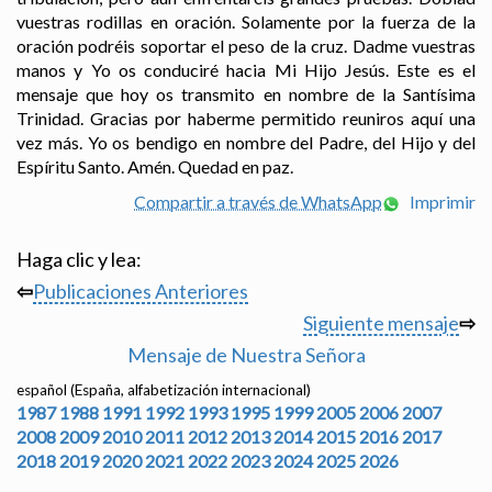
vuestras rodillas en oración. Solamente por la fuerza de la
oración podréis soportar el peso de la cruz. Dadme vuestras
manos y Yo os conduciré hacia Mi Hijo Jesús. Este es el
mensaje que hoy os transmito en nombre de la Santísima
Trinidad. Gracias por haberme permitido reuniros aquí una
vez más. Yo os bendigo en nombre del Padre, del Hijo y del
Espíritu Santo. Amén. Quedad en paz.
Compartir a través de WhatsApp
Imprimir
Haga clic y lea:
⇦
Publicaciones Anteriores
Siguiente mensaje
⇨
Mensaje de Nuestra Señora
español (España, alfabetización internacional)
1987
1988
1991
1992
1993
1995
1999
2005
2006
2007
2008
2009
2010
2011
2012
2013
2014
2015
2016
2017
2018
2019
2020
2021
2022
2023
2024
2025
2026