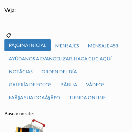
Veja:
PÃ¡GINA INICIAL
MENSAJES
MENSAJE 458
AYÚDANOS A EVANGELIZAR. HAGA CLIC AQUÍ.
NOTÃ­CIAS
ORDEN DEL DÍA
GALERÍA DE FOTOS
BÃ­BLIA
VÃ­DEOS
FAÃ§A SUA DOAÃ§Ã£O
TIENDA ONLINE
Buscar no site: