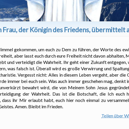
 Frau, der Königin des Friedens, übermittelt
 Himmel gekommen, um euch zu Dem zu führen, der Worte des ewi
iheit, aber lasst euch durch eure Freiheit nicht davon abhalten,
iebt und verteidigt die Wahrheit. Ihr geht einer Zukunft entgegen
n, was falsch ist. Überall wird es große Verwirrung und Spaltung
haristie. Vergesst nicht: Alles in diesem Leben vergeht, aber die
erde immer bei euch sein. Was auch immer geschehen mag, denkt i
 unverkürzt bewahrt wird, die von Meinem Sohn Jesus gegründet
rteidigung der Wahrheit. Das ist die Botschaft, die Ich euch
e, dass ihr Mir erlaubt habt, euch hier noch einmal zu versamme
eistes. Amen. Bleibt im Frieden.
Teilen über 