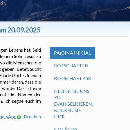
 am 20.09.2025
gen Lebens hat. Seid
PÃ¡GINA INICIAL
 Meinem Sohn Jesus zu
, wo die Menschen die
BOTSCHAFTEN
 geben. Betet. Sucht
 Gnade Gottes in euch
BOTSCHAFT 458
mmer daran, dass die
 wurde. Das ist eine
HELFEN SIE UNS,
 heute im Namen der
ZU
ln. Ich segne euch im
EVANGELISIEREN.
KLICKEN SIE
WhatsApp
Drucken
HIER.
NOTÃ­CIAS