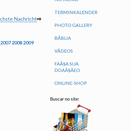
TERMINKALENDER
chste Nachricht
⇨
PHOTO GALLERY
BÃ­BLIA
2007
2008
2009
VÃ­DEOS
FAÃ§A SUA
DOAÃ§Ã£O
ONLINE-SHOP
Buscar no site: