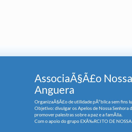
AssociaÃ§Ã£o Nossa
Anguera
OrganizaÃ§Ã£o de utilidade pÃºblica sem fins lu
Objetivo: divulgar os Apelos de Nossa Senhora 
promover palestras sobre a paz e a famÃ­lia.
Com o apoio do grupo EXÃ‰RCITO DE NOS