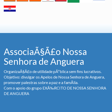
AssociaÃ§Ã£o Nossa
Senhora de Anguera
OrganizaÃ§Ã£o de utilidade pÃºblica sem fins lucrativos.
Objetivo: divulgar os Apelos de Nossa Senhora de Anguera,
promover palestras sobre a paz e a famÃ­lia.
Com o apoio do grupo EXÃ‰RCITO DE NOSSA SENHORA
DE ANGUERA