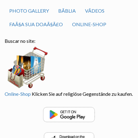
PHOTO GALLERY
BÃ­BLIA
VÃ­DEOS
FAÃ§A SUA DOAÃ§Ã£O
ONLINE-SHOP
Buscar no site:
Online-Shop
Klicken Sie auf religiöse Gegenstände zu kaufen.