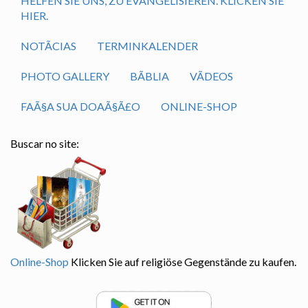
HELFEN SIE UNS, ZU EVANGELISIEREN. KLICKEN SIE
HIER.
NOTÃ­CIAS
TERMINKALENDER
PHOTO GALLERY
BÃ­BLIA
VÃ­DEOS
FAÃ§A SUA DOAÃ§Ã£O
ONLINE-SHOP
Buscar no site:
Online-Shop
Klicken Sie auf religiöse Gegenstände zu kaufen.