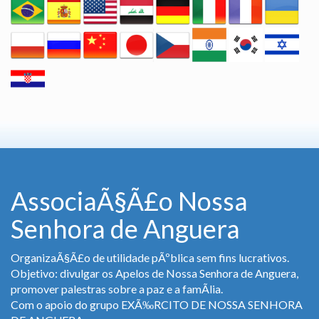
AssociaÃ§Ã£o Nossa
Senhora de Anguera
OrganizaÃ§Ã£o de utilidade pÃºblica sem fins lucrativos.
Objetivo: divulgar os Apelos de Nossa Senhora de Anguera,
promover palestras sobre a paz e a famÃ­lia.
Com o apoio do grupo EXÃ‰RCITO DE NOSSA SENHORA