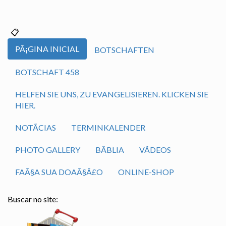
PÃ¡GINA INICIAL
BOTSCHAFTEN
BOTSCHAFT 458
HELFEN SIE UNS, ZU EVANGELISIEREN. KLICKEN SIE
HIER.
NOTÃ­CIAS
TERMINKALENDER
PHOTO GALLERY
BÃ­BLIA
VÃ­DEOS
FAÃ§A SUA DOAÃ§Ã£O
ONLINE-SHOP
Buscar no site: