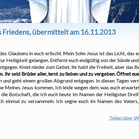
s Friedens, übermittelt am 16.11.2013
des Glaubens in euch erlischt. Mein Sohn Jesus ist das Licht, das e
r zur Heiligkeit gelangen. Entfernt euch endgültig von der Sünde un
tgegen. Kniet nieder zum Gebet. Ihr habt die Freiheit, aber das Bes
. Ihr seid Brüder aller, lernt zu lieben und zu vergeben. Öffnet eu
n und geht einem großen Abgrund entgegen. In diesen Tagen ver
he Meines Jesus kommen. Ich leide wegen dem, was euch erwartet.
t die Botschaft, die Ich euch heute im Namen der Heiligsten Dreif
noch einmal zu versammeln. Ich segne euch im Namen des Vaters
Teilen über 