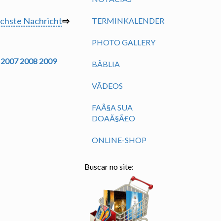
chste Nachricht
⇨
TERMINKALENDER
PHOTO GALLERY
2007
2008
2009
BÃ­BLIA
VÃ­DEOS
FAÃ§A SUA
DOAÃ§Ã£O
ONLINE-SHOP
Buscar no site: