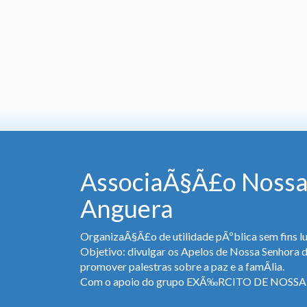
AssociaÃ§Ã£o Nossa
Anguera
OrganizaÃ§Ã£o de utilidade pÃºblica sem fins lu
Objetivo: divulgar os Apelos de Nossa Senhora 
promover palestras sobre a paz e a famÃ­lia.
Com o apoio do grupo EXÃ‰RCITO DE NOS