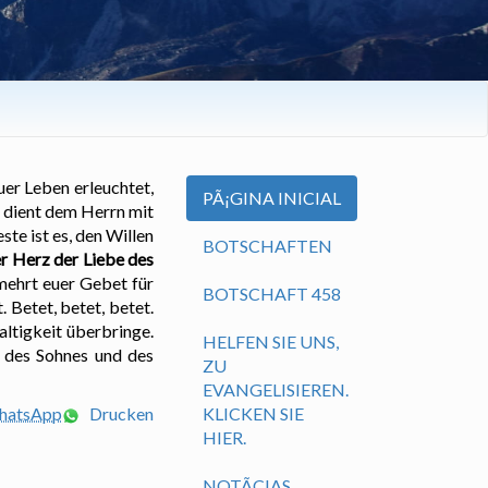
uer Leben erleuchtet,
PÃ¡GINA INICIAL
d dient dem Herrn mit
te ist es, den Willen
BOTSCHAFTEN
er Herz der Liebe des
mehrt euer Gebet für
BOTSCHAFT 458
 Betet, betet, betet.
altigkeit überbringe.
HELFEN SIE UNS,
, des Sohnes und des
ZU
EVANGELISIEREN.
WhatsApp
Drucken
KLICKEN SIE
HIER.
NOTÃ­CIAS