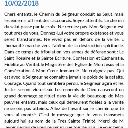
10/02/2018
Chers enfants, le Chemin du Seigneur conduit au Salut, mais
les ennemis offrent des raccourcis. Soyez attentifs. Le chemin
du salut passe par la croix. Ne reculez pas. Mon Seigneur est
tout près de vous. Donnez-Lui votre propre existence et vous
serez transformés. Ne vivez pas en dehors de la vérité. L
´humanité marche vers l´abîme de la destruction spirituelle.
Dans ce temps de tribulation, vos armes de défense sont : Le
Saint Rosaire et la Sainte Écriture, Confession et Eucharistie,
Fidélité au Véritable Magistère de l´Eglise de Mon Jésus et la
Consécration á Mon Cœur Immaculé. Ne craignez pas. Qui
est avec le Seigneur ne connaitra jamais le poids de la défaite.
Courage. Quand tout semblera perdu, le Seigneur agira et les
Justes seront victorieux. Les ennemis de Dieu causeront un
grand dommage spirituel dans la vie de beaucoup de Mes
pauvres enfants, mais ceux qui demeurent fidèles á la vérité
ne seront pas atteints. Allez de l´avant sur le chemin que Je
vous ai montré. C´est le message que Je vous transmets
aujourd´hui au nom de la Très Sainte Trinité. Merci de M
´avoir permis de vous réunir ici une fois de plus. Je vous bénis