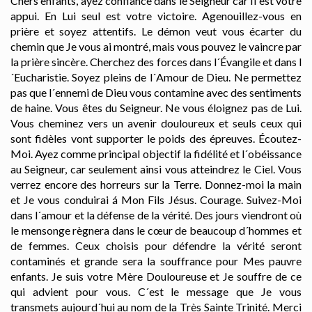
Chers enfants, ayez confiance dans le Seigneur car Il est votre
appui. En Lui seul est votre victoire. Agenouillez-vous en
prière et soyez attentifs. Le démon veut vous écarter du
chemin que Je vous ai montré, mais vous pouvez le vaincre par
la prière sincère. Cherchez des forces dans l´Évangile et dans l
´Eucharistie. Soyez pleins de l´Amour de Dieu. Ne permettez
pas que l´ennemi de Dieu vous contamine avec des sentiments
de haine. Vous êtes du Seigneur. Ne vous éloignez pas de Lui.
Vous cheminez vers un avenir douloureux et seuls ceux qui
sont fidèles vont supporter le poids des épreuves. Écoutez-
Moi. Ayez comme principal objectif la fidélité et l´obéissance
au Seigneur, car seulement ainsi vous atteindrez le Ciel. Vous
verrez encore des horreurs sur la Terre. Donnez-moi la main
et Je vous conduirai á Mon Fils Jésus. Courage. Suivez-Moi
dans l´amour et la défense de la vérité. Des jours viendront où
le mensonge règnera dans le cœur de beaucoup d´hommes et
de femmes. Ceux choisis pour défendre la vérité seront
contaminés et grande sera la souffrance pour Mes pauvre
enfants. Je suis votre Mère Douloureuse et Je souffre de ce
qui advient pour vous. C´est le message que Je vous
transmets aujourd´hui au nom de la Très Sainte Trinité. Merci