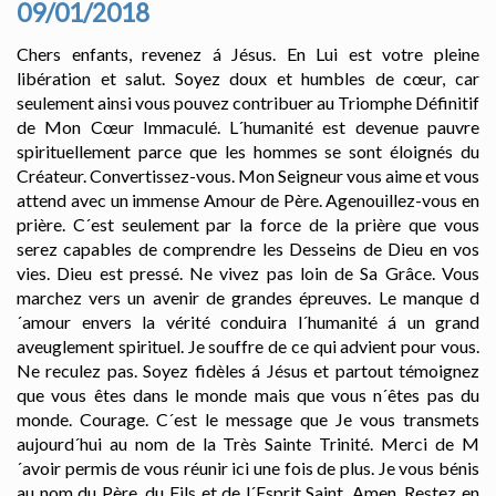
09/01/2018
Chers enfants, revenez á Jésus. En Lui est votre pleine
libération et salut. Soyez doux et humbles de cœur, car
seulement ainsi vous pouvez contribuer au Triomphe Définitif
de Mon Cœur Immaculé. L´humanité est devenue pauvre
spirituellement parce que les hommes se sont éloignés du
Créateur. Convertissez-vous. Mon Seigneur vous aime et vous
attend avec un immense Amour de Père. Agenouillez-vous en
prière. C´est seulement par la force de la prière que vous
serez capables de comprendre les Desseins de Dieu en vos
vies. Dieu est pressé. Ne vivez pas loin de Sa Grâce. Vous
marchez vers un avenir de grandes épreuves. Le manque d
´amour envers la vérité conduira l´humanité á un grand
aveuglement spirituel. Je souffre de ce qui advient pour vous.
Ne reculez pas. Soyez fidèles á Jésus et partout témoignez
que vous êtes dans le monde mais que vous n´êtes pas du
monde. Courage. C´est le message que Je vous transmets
aujourd´hui au nom de la Très Sainte Trinité. Merci de M
´avoir permis de vous réunir ici une fois de plus. Je vous bénis
au nom du Père, du Fils et de l´Esprit Saint. Amen. Restez en