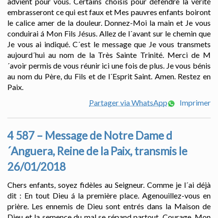
advient pour vous. Certains choisis pour défendre la vérité
embrasseront ce qui est faux et Mes pauvres enfants boiront
le calice amer de la douleur. Donnez-Moi la main et Je vous
conduirai á Mon Fils Jésus. Allez de l´avant sur le chemin que
Je vous ai indiqué. C´est le message que Je vous transmets
aujourd´hui au nom de la Très Sainte Trinité. Merci de M
´avoir permis de vous réunir ici une fois de plus. Je vous bénis
au nom du Père, du Fils et de l´Esprit Saint. Amen. Restez en
Paix.
Partager via WhatsApp
Imprimer
4 587 – Message de Notre Dame d
´Anguera, Reine de la Paix, transmis le
26/01/2018
Chers enfants, soyez fidèles au Seigneur. Comme je l´ai déjà
dit : En tout Dieu á la première place. Agenouillez-vous en
prière. Les ennemis de Dieu sont entrés dans la Maison de
Dieu et la semence du mal se répand partout. Courage. Mon