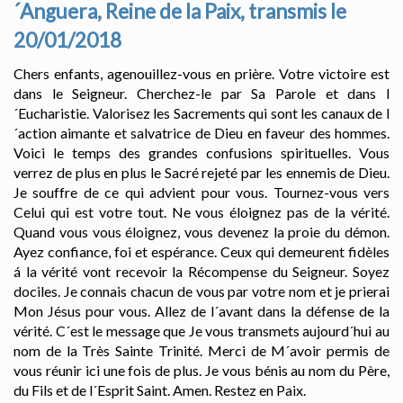
´Anguera, Reine de la Paix, transmis le
20/01/2018
Chers enfants, agenouillez-vous en prière. Votre victoire est
dans le Seigneur. Cherchez-le par Sa Parole et dans l
´Eucharistie. Valorisez les Sacrements qui sont les canaux de l
´action aimante et salvatrice de Dieu en faveur des hommes.
Voici le temps des grandes confusions spirituelles. Vous
verrez de plus en plus le Sacré rejeté par les ennemis de Dieu.
Je souffre de ce qui advient pour vous. Tournez-vous vers
Celui qui est votre tout. Ne vous éloignez pas de la vérité.
Quand vous vous éloignez, vous devenez la proie du démon.
Ayez confiance, foi et espérance. Ceux qui demeurent fidèles
á la vérité vont recevoir la Récompense du Seigneur. Soyez
dociles. Je connais chacun de vous par votre nom et je prierai
Mon Jésus pour vous. Allez de l´avant dans la défense de la
vérité. C´est le message que Je vous transmets aujourd´hui au
nom de la Très Sainte Trinité. Merci de M´avoir permis de
vous réunir ici une fois de plus. Je vous bénis au nom du Père,
du Fils et de l´Esprit Saint. Amen. Restez en Paix.