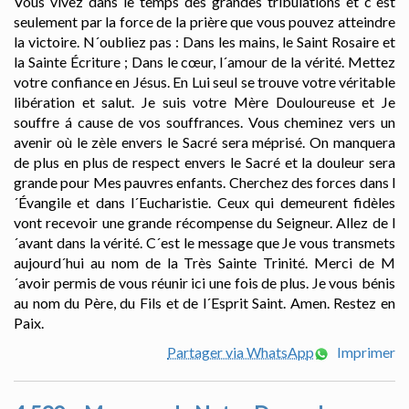
Vous vivez dans le temps des grandes tribulations et c´est
seulement par la force de la prière que vous pouvez atteindre
la victoire. N´oubliez pas : Dans les mains, le Saint Rosaire et
la Sainte Écriture ; Dans le cœur, l´amour de la vérité. Mettez
votre confiance en Jésus. En Lui seul se trouve votre véritable
libération et salut. Je suis votre Mère Douloureuse et Je
souffre á cause de vos souffrances. Vous cheminez vers un
avenir où le zèle envers le Sacré sera méprisé. On manquera
de plus en plus de respect envers le Sacré et la douleur sera
grande pour Mes pauvres enfants. Cherchez des forces dans l
´Évangile et dans l´Eucharistie. Ceux qui demeurent fidèles
vont recevoir une grande récompense du Seigneur. Allez de l
´avant dans la vérité. C´est le message que Je vous transmets
aujourd´hui au nom de la Très Sainte Trinité. Merci de M
´avoir permis de vous réunir ici une fois de plus. Je vous bénis
au nom du Père, du Fils et de l´Esprit Saint. Amen. Restez en
Paix.
Partager via WhatsApp
Imprimer