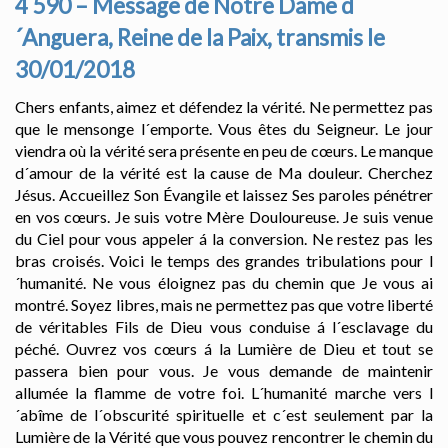
4 590 – Message de Notre Dame d
´Anguera, Reine de la Paix, transmis le
30/01/2018
Chers enfants, aimez et défendez la vérité. Ne permettez pas
que le mensonge l´emporte. Vous êtes du Seigneur. Le jour
viendra où la vérité sera présente en peu de cœurs. Le manque
d´amour de la vérité est la cause de Ma douleur. Cherchez
Jésus. Accueillez Son Évangile et laissez Ses paroles pénétrer
en vos cœurs. Je suis votre Mère Douloureuse. Je suis venue
du Ciel pour vous appeler á la conversion. Ne restez pas les
bras croisés. Voici le temps des grandes tribulations pour l
´humanité. Ne vous éloignez pas du chemin que Je vous ai
montré. Soyez libres, mais ne permettez pas que votre liberté
de véritables Fils de Dieu vous conduise á l´esclavage du
péché. Ouvrez vos cœurs á la Lumière de Dieu et tout se
passera bien pour vous. Je vous demande de maintenir
allumée la flamme de votre foi. L´humanité marche vers l
´abîme de l´obscurité spirituelle et c´est seulement par la
Lumière de la Vérité que vous pouvez rencontrer le chemin du