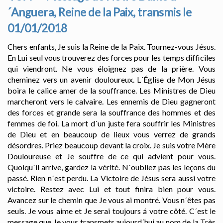
´Anguera, Reine de la Paix, transmis le
01/01/2018
Chers enfants, Je suis la Reine de la Paix. Tournez-vous Jésus.
En Lui seul vous trouverez des forces pour les temps difficiles
qui viendront. Ne vous éloignez pas de la prière. Vous
cheminez vers un avenir douloureux. L´Église de Mon Jésus
boira le calice amer de la souffrance. Les Ministres de Dieu
marcheront vers le calvaire. Les ennemis de Dieu gagneront
des forces et grande sera la souffrance des hommes et des
femmes de foi. La mort d´un juste fera souffrir les Ministres
de Dieu et en beaucoup de lieux vous verrez de grands
désordres. Priez beaucoup devant la croix. Je suis votre Mère
Douloureuse et Je souffre de ce qui advient pour vous.
Quoiqu´il arrive, gardez la vérité. N´oubliez pas les leçons du
passé. Rien n´est perdu. La Victoire de Jésus sera aussi votre
victoire. Restez avec Lui et tout finira bien pour vous.
Avancez sur le chemin que Je vous ai montré. Vous n´êtes pas
seuls. Je vous aime et Je serai toujours á votre côté. C´est le
message que Je vous transmets aujourd´hui au nom de la Très