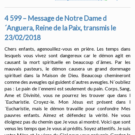
4 599 – Message de Notre Dame d
´Anguera, Reine de la Paix, transmis le
23/02/2018
Chers enfants, agenouillez-vous en prière. Les temps dans
lesquels vous vivez sont dangereux car le démon agit en
causant la mort spirituelle en beaucoup d´âmes. Par les
mauvais pasteurs, le démon causera un grand dommage
spirituel dans la Maison de Dieu. Beaucoup chemineront
comme des aveugles qui guident d´autres aveugles. N´oubliez
pas : Le pain de l´ennemi est seulement du pain. Corps, Sang,
Ame et Divinité, vous ne pourrez les trouver que dans l
´Eucharistie. Croyez-le. Mon Jésus est présent dans l
´Eucharistie, mais le démon travaille pour confondre Mes
pauvres enfants. Aimez et défendez la vérité. Ne vous
éloignez pas du chemin que Je vous ai montré. Voici que sont
venus les temps que Je vous ai prédits. Soyez attentifs. Je suis
votre Mère et Je viens du Ciel pour vous prévenir. Gardez le