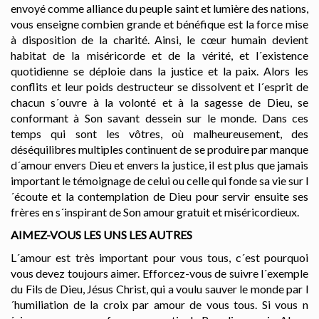
envoyé comme alliance du peuple saint et lumière des nations,
vous enseigne combien grande et bénéfique est la force mise
à disposition de la charité. Ainsi, le cœur humain devient
habitat de la miséricorde et de la vérité, et l´existence
quotidienne se déploie
dans la justice et la paix. Alors les
conflits et leur poids destructeur se dissolvent et l´esprit de
chacun s´ouvre à la volonté et à la sagesse de Dieu, se
conformant à Son savant dessein sur le monde. Dans ces
temps qui sont les vôtres, où malheureusement, des
déséquilibres multiples continuent de se produire par manque
d´amour envers Dieu et envers la justice, il est plus que jamais
important le témoignage de celui ou celle qui fonde sa vie sur l
´écoute et la contemplation de Dieu pour servir ensuite ses
frères en s´inspirant de Son amour gratuit et miséricordieux.
AIMEZ-VOUS LES UNS LES AUTRES
L´amour est très important pour vous tous, c´est pourquoi
vous devez toujours aimer
. Efforcez-vous de suivre l´exemple
du Fils de Dieu, Jésus Christ, qui a voulu sauver le monde par l
´humiliation de la croix par amour de vous tous. Si vous n