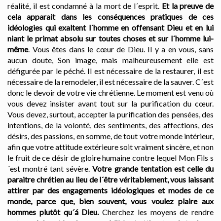
réalité, il est condamné à la mort de l´esprit.
Et la preuve de
cela apparait dans les conséquences pratiques de ces
idéologies qui exaltent l´homme en offensant Dieu et en lui
niant le primat absolu sur toutes choses et sur l´homme lui-
même
. Vous êtes dans le cœur de Dieu. Il y a en vous, sans
aucun doute, Son image, mais malheureusement elle est
défigurée par le péché. Il est nécessaire de la restaurer, il est
nécessaire de la remodeler, il est nécessaire de la sauver. C´est
donc le devoir de votre vie chrétienne. Le moment est venu où
vous devez insister avant tout sur la purification du cœur.
Vous devez, surtout, accepter la purification des pensées, des
intentions, de la volonté, des sentiments, des affections, des
désirs, des passions, en somme, de tout votre monde intérieur,
afin que votre attitude extérieure soit vraiment sincère, et non
le fruit de ce désir de gloire humaine contre lequel Mon Fils s
´est montré tant sévère.
Votre grande tentation est celle du
paraitre chrétien au lieu de l´être véritablement, vous laissant
attirer par des engagements idéologiques et modes de ce
monde, parce que, bien souvent, vous voulez plaire aux
hommes plutôt qu´á Dieu.
Cherchez les moyens de rendre