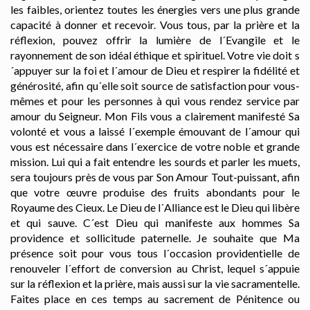
les faibles, orientez toutes les énergies vers une plus grande
capacité à donner et recevoir. Vous tous, par la prière et la
réflexion, pouvez offrir la lumière de l´Evangile et le
rayonnement de son idéal éthique et spirituel. Votre vie doit s
´appuyer sur la foi et l´amour de Dieu et respirer la fidélité et
générosité, afin qu´elle soit source de satisfaction pour vous-
mêmes et pour les personnes à qui vous rendez service par
amour du Seigneur. Mon Fils vous a clairement manifesté Sa
volonté et vous a laissé l´exemple émouvant de l´amour qui
vous est nécessaire dans l´exercice de votre noble et grande
mission. Lui qui a fait entendre les sourds et parler les muets,
sera toujours près de vous par Son Amour Tout-puissant, afin
que votre œuvre produise des fruits abondants pour le
Royaume des Cieux. Le Dieu de l´Alliance est le Dieu qui libère
et qui sauve. C´est Dieu qui manifeste aux hommes Sa
providence et sollicitude paternelle. Je souhaite que Ma
présence soit pour vous tous l´occasion providentielle de
renouveler l´effort de conversion au Christ, lequel s´appuie
sur la réflexion et la prière, mais aussi sur la vie sacramentelle.
Faites place en ces temps au sacrement de Pénitence ou