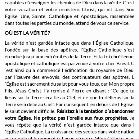
capables d´enseigner les chemins de Dieu dans la vérité. C´est
votre vocation et votre ministère. Christ, qui vit dans Son
Église, Une, Sainte, Catholique et Apostolique, rassemblée
dans toutes les parties du monde, attend de vous ce service.
OÙ EST LA VÉRITÉ ?
La vérité n´est gardée intacte que dans l´Église Catholique.
Fondée sur la base des apôtres, l´Eglise Catholique s´est
étendue jusqu´aux extrémités de la Terre. Et la foi chrétienne,
apostolique et catholique est parvenue à
votre cher Brésil. C
´est ainsi qu´a commencé l´édification du royaume de Dieu,
par l´œuvre des envoyés, des continuateurs des apôtres. L
´Église est sacrement du salut pour vous tous, car Mon propre
Fils, Jésus Christ, l´a remise à Pierre en disant : “Ce que tu
lieras sur la Terre sera lié au Ciel, et ce que tu délieras sur la
Terre sera délié au Ciel”. Par conséquent, en dehors de l´Église,
le salut devient difficile.
Résistez à la tentation d´abandonner
votre Église. Ne prêtez pas l´oreille aux faux prophètes.
Je
vous répète que la vérité n´est gardée intacte que dans l
´Eglise Catholique. La croissance des sectes dans votre nation
est grande et le moment est venu où votre Mère Céleste vous