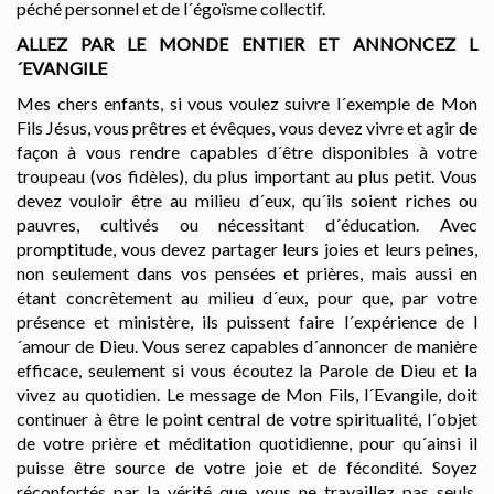
péché personnel et de l´égoïsme collectif.
ALLEZ PAR LE MONDE ENTIER ET ANNONCEZ L
´EVANGILE
Mes chers enfants, si vous voulez suivre l´exemple de Mon
Fils Jésus, vous prêtres et évêques, vous devez vivre et agir de
façon à vous rendre capables d´être disponibles à votre
troupeau (vos fidèles), du plus important au plus petit. Vous
devez vouloir être au milieu d´eux, qu´ils soient riches ou
pauvres, cultivés ou nécessitant d´éducation. Avec
promptitude, vous devez partager leurs joies et leurs peines,
non seulement dans vos pensées et prières, mais aussi en
étant concrètement au milieu d´eux, pour que, par votre
présence et ministère, ils puissent faire l´expérience de l
´amour de Dieu. Vous serez capables d´annoncer de manière
efficace, seulement si vous écoutez la Parole de Dieu et la
vivez au quotidien. Le message de Mon Fils, l´Evangile, doit
continuer à être le point central de votre spiritualité, l´objet
de votre prière et méditation quotidienne, pour qu´ainsi il
puisse être source de votre joie et de fécondité. Soyez
réconfortés par la vérité que vous ne travaillez pas seuls,