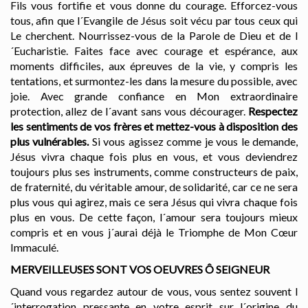
Fils vous fortifie et vous donne du courage. Efforcez-vous
tous, afin que l´Evangile de Jésus soit vécu par tous ceux qui
Le cherchent. Nourrissez-vous de la Parole de Dieu et de l
´Eucharistie. Faites face avec courage et espérance, aux
moments difficiles, aux épreuves de la vie, y compris les
tentations, et surmontez-les dans la mesure du possible, avec
joie. Avec grande confiance en Mon extraordinaire
protection, allez de l´avant sans vous décourager.
Respectez
les sentiments de vos frères et mettez-vous à disposition des
plus vulnérables.
Si vous agissez comme je vous le demande,
Jésus vivra chaque fois plus en vous, et vous deviendrez
toujours plus ses instruments, comme constructeurs de paix,
de fraternité, du véritable amour, de solidarité, car ce ne sera
plus vous qui agirez, mais ce sera Jésus qui vivra chaque fois
plus en vous. De cette façon, l´amour sera toujours mieux
compris et en vous j´aurai déjà le Triomphe de Mon Cœur
Immaculé.
MERVEILLEUSES SONT VOS OEUVRES Ô SEIGNEUR
Quand vous regardez autour de vous, vous sentez souvent l
´interrogation pressante en votre esprit sur l´origine du