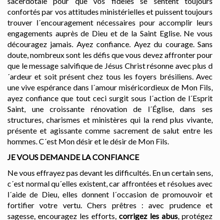
sacerdotale pour que vos fidèles se sentent toujours
confortés par vos attitudes ministérielles et puissent toujours
trouver l´encouragement nécessaires pour accomplir leurs
engagements auprès de Dieu et de la Saint Eglise. Ne vous
découragez jamais. Ayez confiance. Ayez du courage. Sans
doute, nombreux sont les défis que vous devez affronter pour
que le message salvifique de Jésus Christ résonne avec plus d
´ardeur et soit présent chez tous les foyers brésiliens. Avec
une vive espérance dans l´amour miséricordieux de Mon Fils,
ayez confiance que tout ceci surgit sous l´action de l´Esprit
Saint, une croissante rénovation de l´Église, dans ses
structures, charismes et ministères qui la rend plus vivante,
présente et agissante comme sacrement de salut entre les
hommes. C´est Mon désir et le désir de Mon Fils.
JE VOUS DEMANDE LA CONFIANCE
Ne vous effrayez pas devant les difficultés. En un certain sens,
c´est normal qu´elles existent, car affrontées et résolues avec
l´aide de Dieu, elles donnent l´occasion de promouvoir et
fortifier votre vertu. Chers prêtres : avec prudence et
sagesse, encouragez les efforts,
corrigez les abus
, protégez