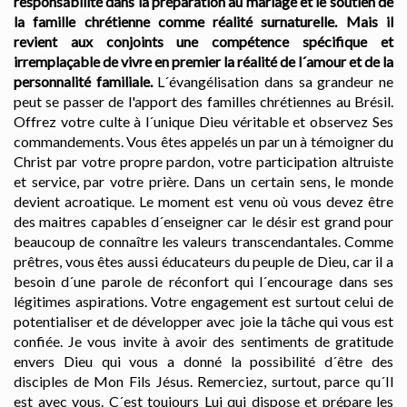
responsabilité dans la préparation au mariage et le soutien de
la famille chrétienne comme réalité surnaturelle.
Mais il
revient aux conjoints une compétence spécifique et
irremplaçable de vivre en premier la réalité de l´amour et de la
personnalité familiale.
L´évangélisation dans sa grandeur ne
peut se passer de l'apport des familles chrétiennes au Brésil.
Offrez votre culte à l´unique Dieu véritable et observez Ses
commandements. Vous êtes appelés un par un à témoigner du
Christ par votre propre pardon, votre participation altruiste
et service, par votre prière. Dans un certain sens, le monde
devient acroatique. Le moment est venu où vous devez être
des maitres capables d´enseigner car le désir est grand pour
beaucoup de connaître les valeurs transcendantales. Comme
prêtres, vous êtes aussi éducateurs du peuple de Dieu, car il a
besoin d´une parole de réconfort qui l´encourage dans ses
légitimes aspirations. Votre engagement est surtout celui de
potentialiser et de développer avec joie la tâche qui vous est
confiée. Je vous invite à avoir des sentiments de gratitude
envers Dieu qui vous a donné la possibilité d´être des
disciples de Mon Fils Jésus. Remerciez, surtout, parce qu´Il
est avec vous. C´est toujours Lui qui dispose et prépare les