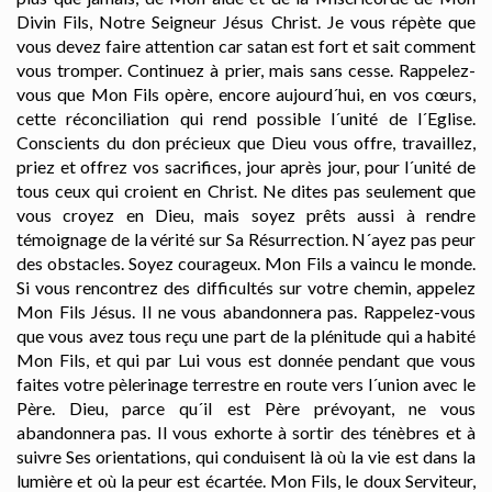
Divin Fils, Notre Seigneur Jésus Christ. Je vous répète que
vous devez faire attention car satan est fort et sait comment
vous tromper. Continuez à prier, mais sans cesse. Rappelez-
vous que Mon Fils opère, encore aujourd´hui, en vos cœurs,
cette réconciliation qui rend possible l´unité de l´Eglise.
Conscients du don précieux que Dieu vous offre, travaillez,
priez et offrez vos sacrifices, jour après jour, pour l´unité de
tous ceux qui croient en Christ. Ne dites pas seulement que
vous croyez en Dieu, mais soyez prêts aussi à rendre
témoignage de la vérité sur Sa Résurrection. N´ayez pas peur
des obstacles. Soyez courageux. Mon Fils a vaincu le monde.
Si vous rencontrez des difficultés sur votre chemin, appelez
Mon Fils Jésus. Il ne vous abandonnera pas. Rappelez-vous
que vous avez tous reçu une part de la plénitude qui a habité
Mon Fils, et qui par Lui vous est donnée pendant que vous
faites votre pèlerinage terrestre en route vers l´union avec le
Père. Dieu, parce qu´il est Père prévoyant, ne vous
abandonnera pas. Il vous exhorte à sortir des ténèbres et à
suivre Ses orientations, qui conduisent là où la vie est dans la
lumière et où la peur est écartée. Mon Fils, le doux Serviteur,