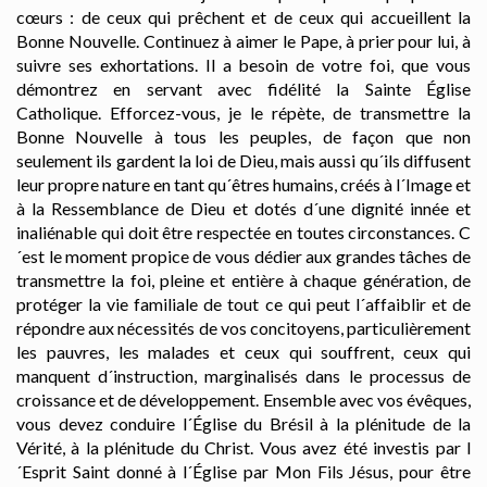
cœurs : de ceux qui prêchent et de ceux qui accueillent la
Bonne Nouvelle. Continuez à aimer le Pape, à prier pour lui, à
suivre ses exhortations. Il a besoin de votre foi, que vous
démontrez en servant avec fidélité la Sainte Église
Catholique. Efforcez-vous, je le répète, de transmettre la
Bonne Nouvelle à tous les peuples, de façon que non
seulement ils gardent la loi de Dieu, mais aussi qu´ils diffusent
leur propre nature en tant qu´êtres humains, créés à l´Image et
à la Ressemblance de Dieu et dotés d´une dignité innée et
inaliénable qui doit être respectée en toutes circonstances. C
´est le moment propice de vous dédier aux grandes tâches de
transmettre la foi, pleine et entière à chaque génération, de
protéger la vie familiale de tout ce qui peut l´affaiblir et de
répondre aux nécessités de vos concitoyens, particulièrement
les pauvres, les malades et ceux qui souffrent, ceux qui
manquent d´instruction, marginalisés dans le processus de
croissance et de développement. Ensemble avec vos évêques,
vous devez conduire l´Église du Brésil à la plénitude de la
Vérité, à la plénitude du Christ. Vous avez été investis par l
´Esprit Saint donné à l´Église par Mon Fils Jésus, pour être