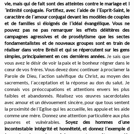
vie, mais qui de fait sont des atteintes contre le mariage et l
´intimité conjugale.
Fortifiez, avec l´aide de l´Esprit-Saint, le
caractère de l´amour conjugal devant les modèles de couples
et de familles si éloignés de l´idéal évangélique. Vous ne
pouvez pas ne pas remarquer les effets délétères des
campagnes agressives et de prosélytisme que les sectes
fondamentalistes et de nouveaux groupes sont en train de
réaliser dans votre Brésil et qui se répercutent sur les gens
simples, principalement en ces dernières années.
Je sais que
vous avez le désir de voir la paix et le bonheur régner dans le
cœur de vos frères. Vous devez donc continuer à proclamer la
Parole de Dieu, l´action salvifique du Christ, au moyen des
sacrements, l´acceptation et la réponse au don du salut. Je
connais vos préoccupations et attentions envers les plus
faibles et abandonnés. Réalisez vos œuvres sacerdotales
avec amour et un dévouement sincère, pour que tous sentent
la proximité de l´Eglise qui les accueille, les appuie et les aide
comme une mère. Donnez une attention particulière aux plus
pauvres et vulnérables.
Soyez des hommes d´une
incontestable intégrité et honnêteté, et donnez l´exemple d