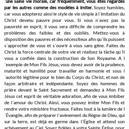
´une saine vie morale, car fréquemment, vous êtes regardés
par les autres comme des modèles à imiter.
Soyez humbles,
car vous adopterez ainsi le style de vie simple à l´imitation du
Christ devenu pauvre pour vous. Si vous n´avez pas la
pauvreté en esprit, il vous sera difficile de comprendre les
problèmes des faibles et des oubliés. Mettez-vous à
disposition des pauvres et des nécessiteux afin qu´ils puissent
s´approcher de vous et s´ouvrir à vous sans gêne. Faites du
Christ la force centrale de votre vie et réalisez la tâche qu´Il
vous a confiée dans la construction de Son Royaume. A l
´exemple de Mon Fils Jésus, vous devez avoir de la prudence,
maturité et humilité pour travailler en harmonie et sous l
´autorité légitime pour le bien du Corps du Christ, et non de
façon arbitraire et indépendante. Soyez des hommes de
prière devant le Saint Sacrement et demandez à Mon Fils
Jésus cet esprit de véritable adoration, afin de vous imbiber
de l´amour du Christ. Ainsi, vous pouvez imiter Mon Fils et
rendre votre ministère fructueux. Faites tout à la lumière de l
´Évangile, afin de préparer l´avènement du Règne de Dieu, qui
sur la terre, est déjà en germe dans l´Église et attend son
achèvement au Ciel. Soyez fidèles à votre Sainte Église, pour