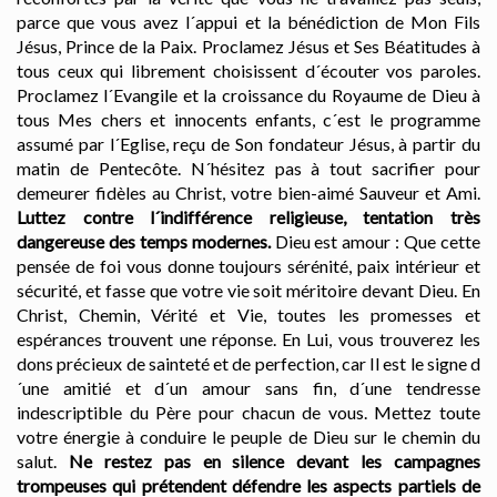
parce que vous avez l´appui et la bénédiction de Mon Fils
Jésus, Prince de la Paix. Proclamez Jésus et Ses Béatitudes à
tous ceux qui librement choisissent d´écouter vos paroles.
Proclamez l´Evangile et la croissance du Royaume de Dieu à
tous Mes chers et innocents enfants, c´est le programme
assumé par l´Eglise, reçu de Son fondateur Jésus, à partir du
matin de Pentecôte. N´hésitez pas à tout sacrifier pour
demeurer fidèles au Christ, votre bien-aimé Sauveur et Ami.
Luttez contre l´indifférence religieuse, tentation très
dangereuse des temps modernes.
Dieu est amour : Que cette
pensée de foi vous donne toujours sérénité, paix intérieur et
sécurité, et fasse que votre vie soit méritoire devant Dieu. En
Christ, Chemin, Vérité et Vie, toutes les promesses et
espérances trouvent une réponse. En Lui, vous trouverez les
dons précieux de sainteté et de perfection, car Il est le signe d
´une amitié et d´un amour sans fin, d´une tendresse
indescriptible du Père pour chacun de vous. Mettez toute
votre énergie à conduire le peuple de Dieu sur le chemin du
salut.
Ne restez pas en silence devant les campagnes
trompeuses qui prétendent défendre les aspects partiels de