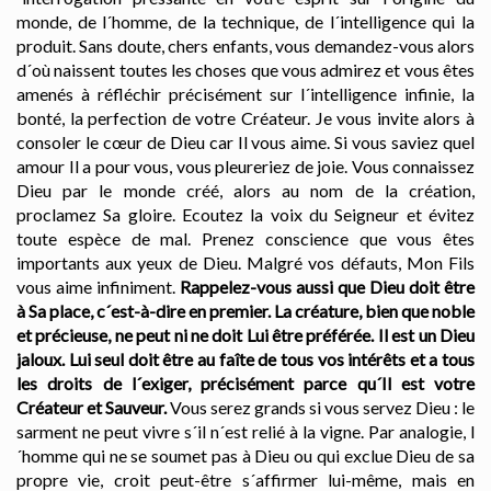
monde, de l´homme, de la technique, de l´intelligence qui la
produit. Sans doute, chers enfants, vous demandez-vous alors
d´où naissent toutes les choses que vous admirez et vous êtes
amenés à réfléchir précisément sur l´intelligence infinie, la
bonté, la perfection de votre Créateur. Je vous invite alors à
consoler le cœur de Dieu car Il vous aime. Si vous saviez quel
amour Il a pour vous, vous pleureriez de joie. Vous connaissez
Dieu par le monde créé, alors au nom de la création,
proclamez Sa gloire. Ecoutez la voix du Seigneur et évitez
toute espèce de mal. Prenez conscience que vous êtes
importants aux yeux de Dieu. Malgré vos défauts, Mon Fils
vous aime infiniment.
Rappelez-vous aussi que Dieu doit être
à Sa place, c´est-à-dire en premier. La créature, bien que noble
et précieuse, ne peut ni ne doit Lui être préférée. Il est un Dieu
jaloux. Lui seul doit être au faîte de tous vos intérêts et a tous
les droits de l´exiger, précisément parce qu´Il est votre
Créateur et Sauveur.
Vous serez grands si vous servez Dieu : le
sarment ne peut vivre s´il n´est relié à la vigne. Par analogie, l
´homme qui ne se soumet pas à Dieu ou qui exclue Dieu de sa
propre vie, croit peut-être s´affirmer lui-même, mais en