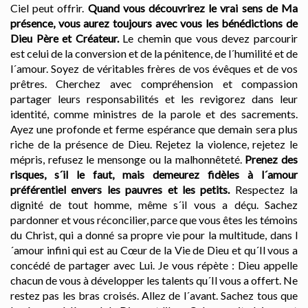
Ciel peut offrir.
Quand vous découvrirez le vrai sens de Ma
présence, vous aurez toujours avec vous les bénédictions de
Dieu Père et Créateur.
Le chemin que vous devez parcourir
est celui de la conversion et de la pénitence, de l´humilité et de
l´amour. Soyez de véritables frères de vos évêques et de vos
prêtres. Cherchez avec compréhension et compassion
partager leurs responsabilités et les revigorez dans leur
identité, comme ministres de la parole et des sacrements.
Ayez une profonde et ferme espérance que demain sera plus
riche de la présence de Dieu. Rejetez la violence, rejetez le
mépris, refusez le mensonge ou la malhonnêteté.
Prenez des
risques, s´il le faut, mais demeurez fidèles à l´amour
préférentiel envers les pauvres et les petits.
Respectez la
dignité de tout homme, même s´il vous a déçu. Sachez
pardonner et vous réconcilier, parce que vous êtes les témoins
du Christ, qui a donné sa propre vie pour la multitude, dans l
´amour infini qui est au Cœur de la Vie de Dieu et qu´Il vous a
concédé de partager avec Lui. Je vous répète : Dieu appelle
chacun de vous à développer les talents qu´Il vous a offert. Ne
restez pas les bras croisés. Allez de l´avant. Sachez tous que