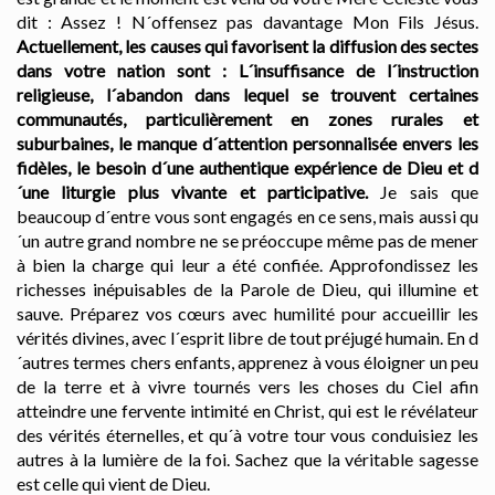
dit : Assez ! N´offensez pas davantage Mon Fils Jésus.
Actuellement, les causes qui favorisent la diffusion des sectes
dans votre nation sont : L´insuffisance de l´instruction
religieuse, l´abandon dans lequel se trouvent certaines
communautés, particulièrement en zones rurales et
suburbaines, le manque d´attention personnalisée envers les
fidèles, le besoin d´une authentique expérience de Dieu et d
´une liturgie plus vivante et participative.
Je sais que
beaucoup d´entre vous sont engagés en ce sens, mais aussi qu
´un autre grand nombre ne se préoccupe même pas de mener
à bien la charge qui leur a été confiée. Approfondissez les
richesses inépuisables de la Parole de Dieu, qui illumine et
sauve. Préparez vos cœurs avec humilité pour accueillir les
vérités divines, avec l´esprit libre de tout préjugé humain. En d
´autres termes chers enfants, apprenez à vous éloigner un peu
de la terre et à vivre tournés vers les choses du Ciel afin
atteindre une fervente intimité en Christ, qui est le révélateur
des vérités éternelles, et qu´à votre tour vous conduisiez les
autres à la lumière de la foi. Sachez que la véritable sagesse
est celle qui vient de Dieu.