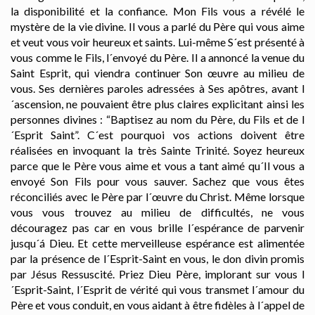
la disponibilité et la confiance. Mon Fils vous a révélé le
mystère de la vie divine. Il vous a parlé du Père qui vous aime
et veut vous voir heureux et saints. Lui-même S´est présenté à
vous comme le Fils, l´envoyé du Père. Il a annoncé la venue du
Saint Esprit, qui viendra continuer Son œuvre au milieu de
vous. Ses dernières paroles adressées à Ses apôtres, avant l
´ascension, ne pouvaient être plus claires explicitant ainsi les
personnes divines : “Baptisez au nom du Père, du Fils et de l
´Esprit Saint”. C´est pourquoi vos actions doivent être
réalisées en invoquant la très Sainte Trinité. Soyez heureux
parce que le Père vous aime et vous a tant aimé qu´Il vous a
envoyé Son Fils pour vous sauver. Sachez que vous êtes
réconciliés avec le Père par l´œuvre du Christ. Même lorsque
vous vous trouvez au milieu de difficultés, ne vous
découragez pas car en vous brille l´espérance de parvenir
jusqu´á Dieu. Et cette merveilleuse espérance est alimentée
par la présence de l´Esprit-Saint en vous, le don divin promis
par Jésus Ressuscité. Priez Dieu Père, implorant sur vous l
´Esprit-Saint, l´Esprit de vérité qui vous transmet l´amour du
Père et vous conduit, en vous aidant à être fidèles à l´appel de