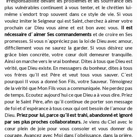
´irresponsabilité devant les problèmes et les souffrance des
plus vulnérables continuent à vous tenter, et le chrétien lui-
même s´endort trop souvent dans ce style de vie. Si vous
voulez imiter le Seigneur qui est Saint, cherchez à aimer votre
prochain car Dieu vous aime et est bon avec vous.
Il est
nécessaire d´ aimer Ses commandements
et de croire en Ses
promesses. Si vous n´appréciez pas la loi de Dieu avec amour,
difficilement vous ne saurez la garder. Si vous désirez une
grâce bien concrète, votre cœur doit demeurer tranquille.
Ainsi on marche vers le vrai bonheur. Dites à tous que Dieu est
vérité, que Dieu existe. En messagers du bonheur, dites à tous
vos frères qu´Il est Père et veut tous vous sauver. C´est
pourquoi Il vous a donné Son Fils, votre Sauveur. Témoignez
de la vérité que Mon Fils vous a communiquée. Ne perdez pas
de temps. Ecoutez aujourd´hui ce que Dieu a à vous dire. Priez
pour le Saint Père, afin qu´il continue de porter son message
de foi et d´espérance à tous ceux qui ont besoin de l´amour de
Dieu.
Priez pour lui, parce qu´il est trahi, abandonné et ignoré
par ses plus proches collaborateurs.
Je viens du Ciel avec le
cœur plein de joie pour vous consoler et vous donner du
courage. Avancez avec Moi dans l´obéissance, dans la prière,