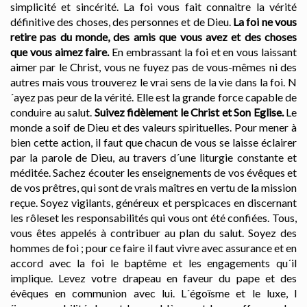
simplicité et sincérité. La foi vous fait connaitre la vérité
définitive des choses, des personnes et de Dieu.
La foi ne vous
retire pas du monde, des amis que vous avez et des choses
que vous aimez faire.
En embrassant la foi et en vous laissant
aimer par le Christ, vous ne fuyez pas de vous-mêmes ni des
autres mais vous trouverez le vrai sens de la vie dans la foi. N
´ayez pas peur de la vérité. Elle est la grande force capable de
conduire au salut.
Suivez fidèlement le Christ et Son Eglise.
Le
monde a soif de Dieu et des valeurs spirituelles. Pour mener à
bien cette action, il faut que chacun de vous se laisse éclairer
par la parole de Dieu, au travers d´une liturgie constante et
méditée. Sachez écouter les enseignements de vos évêques et
de vos prêtres, qui sont de vrais maîtres en vertu de la mission
reçue. Soyez vigilants, généreux et perspicaces en discernant
les rôleset les responsabilités qui vous ont été confiées. Tous,
vous êtes appelés à contribuer au plan du salut. Soyez des
hommes de foi ; pour ce faire il faut vivre avec assurance et en
accord avec la foi le baptême et les engagements qu´il
implique. Levez votre drapeau en faveur du pape et des
évêques en communion avec lui. L´égoïsme et le luxe, l