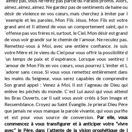
´aimez pas, vous ne ferez pas partie du Paradis promis. Alors,
aimez, aimez, aimez. Ne gardez pas de sentiments de haine ou
désir de violence en vos cœurs, mais cherchez à imiter par l
´exemple et les paroles, Mon Fils Jésus. Mon Fils est votre
grand ami et Il attend de vous un comportement saint, qui n
´offense pas vos frères ni, surtout, le Ciel. Mon désir est grand
de vous voir grandir sur le chemin de l´amour. Ne reculez pas.
Remettez-vous à Moi, avec une entière confiance. Je suis
votre Mère et Je viens du Ciel pour vous offrir la possibilité d
´un temps de paix et d´espérance. Lorsque vous sentirez l
´amour de Mon Fils en vos cœurs, vous pourrez L´imiter et L
´adorer sans cesse. Si vous vous remettez entièrement dans
les mains du Seigneur, vous serez capables de comprendre
Son grand appel : Venez à Moi. Il est l´agneau de Dieu qui
enlève les péchés du monde. C´est Lui aussi qui vous attend
les Bras Ouverts, car Il sait vous avoir créés à Son Image et
Ressemblance. Croyez au Saint Évangile. Je prierai Dieu Père
que jamais ne vous manque la parole vivante, qui vous purifie
et est pour vous source de conversion.
Par elle, vous
commencez à vous transfigurer et à anticiper votre “vivre
avec” le Père, dans l´attente de la vision prophétique de l