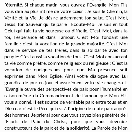
´éternité.
Si chaque matin, vous ouvrez l´Evangile, Mon Fils
vous dira au plus intime de votre cœur : Je suis le Chemin, la
Vérité et la Vie. Je désire ardemment ton salut. C´est Moi,
Jésus, ton Sauveur qui te parle : Ecoute-Moi, Je suis en tout
Celui qui fait ta vie heureuse ou difficile. C´est Moi, dans la
foi, l´espérance et dans l´amour. C´est Moi fondant une
famille : c´est la vocation de la grande majorité. C´est Moi
dans le service de tes frères, dans la solidarité avec ton
peuple: C´est aussi la vocation de tous. C´est Moi consacrant
ta vie comme prêtre, comme religieux ou religieuse : C´est la
vocation de quelques-uns pour que Ma présence soit
exprimée dans Mon Eglise. Ainsi votre dialogue avec Lui
grandira de jour en jour et assurément votre vie changera. L
´Evangile ouvre des perspectives de paix pour l´humanité en
raison même du Commandement de l´amour que Mon Fils
vous a donné. Il est source de véritable paix entre tous et en
Dieu car c´est le Père qui est à l´origine de toute paix auprès
des hommes. Je prierai pour que vous soyez bien pénétrés de l
´Esprit de Paix du Christ, pour que vous deveniez
constructeurs de la paix et de la solidarité. La Parole de Mon