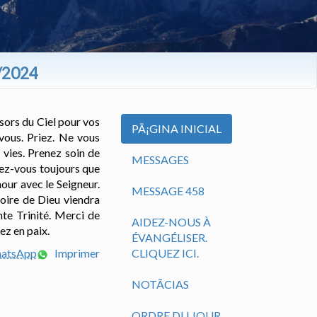
0/2024
ésors du Ciel pour vos
PÃ¡GINA INICIAL
 vous. Priez. Ne vous
 vies. Prenez soin de
MESSAGES
lez-vous toujours que
our avec le Seigneur.
MESSAGE 458
toire de Dieu viendra
nte Trinité. Merci de
AIDEZ-NOUS À
ez en paix.
ÉVANGÉLISER.
hatsApp
Imprimer
CLIQUEZ ICI.
NOTÃ­CIAS
ORDRE DU JOUR