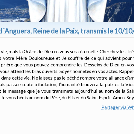
Anguera, Reine de la Paix, transmis le 10/1
 vie, mais la Grâce de Dieu en vous sera éternelle. Cherchez les Tr
uis votre Mère Douloureuse et Je souffre de ce qui advient pour
la prière que vous pouvez comprendre les Desseins de Dieu en vos
et vous attend les bras ouverts. Soyez honnêtes en vos actes. Rappe
 dans cette vie. Ne laissez pas le péché rompre votre alliance d’am
is passée toute tribulation, l’humanité trouvera la paix et la Vic
est le message que je vous transmets aujourd'hui au nom de la Sai
. Je vous bénis au nom du Père, du Fils et du Saint-Esprit. Amen. Soy
Partager via W