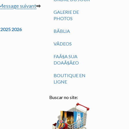
Message suivant
⇨
GALERIE DE
PHOTOS
2025
2026
BÃ­BLIA
VÃ­DEOS
FAÃ§A SUA
DOAÃ§Ã£O
BOUTIQUE EN
LIGNE
Buscar no site: