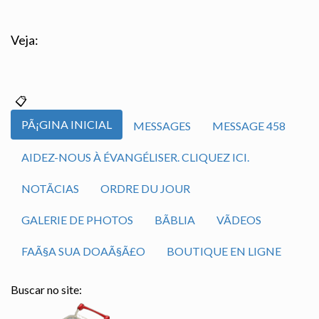
Veja:
PÃ¡GINA INICIAL
MESSAGES
MESSAGE 458
AIDEZ-NOUS À ÉVANGÉLISER. CLIQUEZ ICI.
NOTÃ­CIAS
ORDRE DU JOUR
GALERIE DE PHOTOS
BÃ­BLIA
VÃ­DEOS
FAÃ§A SUA DOAÃ§Ã£O
BOUTIQUE EN LIGNE
Buscar no site: