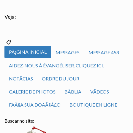
Veja:
PÃ¡GINA INICIAL
MESSAGES
MESSAGE 458
AIDEZ-NOUS À ÉVANGÉLISER. CLIQUEZ ICI.
NOTÃ­CIAS
ORDRE DU JOUR
GALERIE DE PHOTOS
BÃ­BLIA
VÃ­DEOS
FAÃ§A SUA DOAÃ§Ã£O
BOUTIQUE EN LIGNE
Buscar no site: