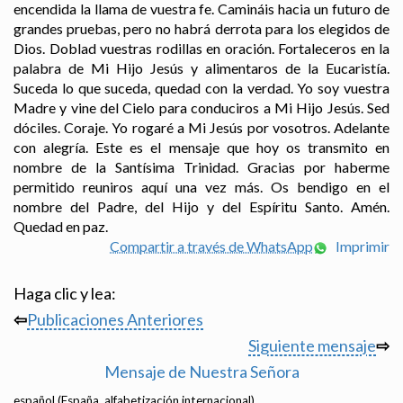
encendida la llama de vuestra fe. Camináis hacia un futuro de
grandes pruebas, pero no habrá derrota para los elegidos de
Dios. Doblad vuestras rodillas en oración. Fortaleceros en la
palabra de Mi Hijo Jesús y alimentaros de la Eucaristía.
Suceda lo que suceda, quedad con la verdad. Yo soy vuestra
Madre y vine del Cielo para conduciros a Mi Hijo Jesús. Sed
dóciles. Coraje. Yo rogaré a Mi Jesús por vosotros. Adelante
con alegría. Este es el mensaje que hoy os transmito en
nombre de la Santísima Trinidad. Gracias por haberme
permitido reuniros aquí una vez más. Os bendigo en el
nombre del Padre, del Hijo y del Espíritu Santo. Amén.
Quedad en paz.
Compartir a través de WhatsApp
Imprimir
Haga clic y lea:
⇦
Publicaciones Anteriores
Siguiente mensaje
⇨
Mensaje de Nuestra Señora
español (España, alfabetización internacional)